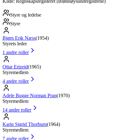
Kilde: Regnskapsregisteret (Brønnøysundregistrene)
Styre og ledelse
Styre
Bjørn Erik Næss
(
1954
)
Styrets leder
1
andre roller
Ottar Ertzeid
(
1965
)
Styremedlem
4
andre roller
Adele Bugge Norman Pran
(
1970
)
Styremedlem
14
andre roller
Karin Sigrid Thorburn
(
1964
)
Styremedlem
7
andre roller