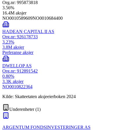
Org.nr:
995873818
3.56
%
16.4M
aksjer
NO0010589609
NO0010684400
HADEAN CAPITAL II AS
Org.nr:
926178733
3.23
%
3.8M
aksjer
Preferanse aksjer
DWELLOP AS
Org.nr:
912891542
0.80
%
3.3K
aksjer
NO0010822364
Kilde: Skatteetaten aksjeeierboken 2024
Underenheter
(
1
)
ARGENTUM FONDSINVESTERINGER AS