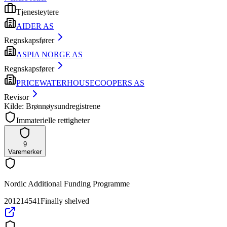
Tjenesteytere
AIDER AS
Regnskapsfører
ASPIA NORGE AS
Regnskapsfører
PRICEWATERHOUSECOOPERS AS
Revisor
Kilde: Brønnøysundregistrene
Immaterielle rettigheter
9
Varemerker
Nordic Additional Funding Programme
201214541
Finally shelved