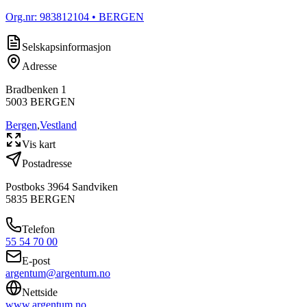
Org.nr:
983812104
• BERGEN
Selskapsinformasjon
Adresse
Bradbenken 1
5003
BERGEN
Bergen
,
Vestland
Vis kart
Postadresse
Postboks 3964 Sandviken
5835
BERGEN
Telefon
55 54 70 00
E-post
argentum@argentum.no
Nettside
www.argentum.no