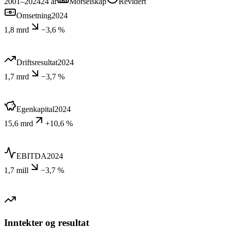
2001–2024
24
år
Morselskap
Revidert
Omsetning
2024
1,8 mrd
−3,6 %
Driftsresultat
2024
1,7 mrd
−3,7 %
Egenkapital
2024
15,6 mrd
+10,6 %
EBITDA
2024
1,7 mill
−3,7 %
Inntekter og resultat