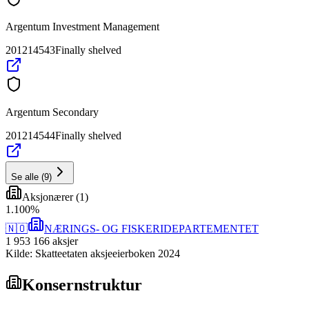
Argentum Investment Management
201214543
Finally shelved
Argentum Secondary
201214544
Finally shelved
Se alle
(
9
)
Aksjonærer
(
1
)
1
.
100
%
🇳🇴
NÆRINGS- OG FISKERIDEPARTEMENTET
1 953 166
aksjer
Kilde: Skatteetaten aksjeeierboken 2024
Konsernstruktur