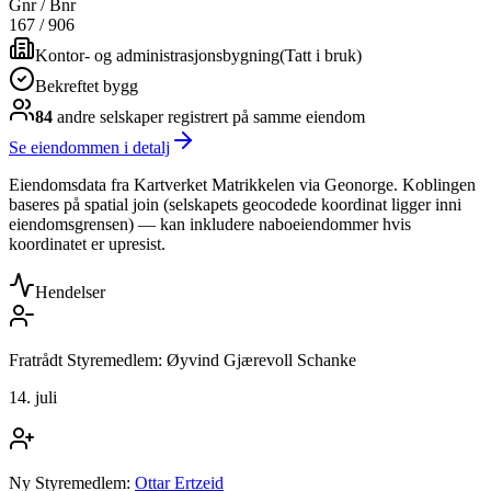
Gnr / Bnr
167
/
906
Kontor- og administrasjonsbygning
(
Tatt i bruk
)
Bekreftet bygg
84
andre selskap
er
registrert på samme eiendom
Se eiendommen i detalj
Eiendomsdata fra Kartverket Matrikkelen via Geonorge. Koblingen
baseres på spatial join (selskapets geocodede koordinat ligger inni
eiendomsgrensen) — kan inkludere naboeiendommer hvis
koordinatet er upresist.
Hendelser
Fratrådt Styremedlem: Øyvind Gjærevoll Schanke
14. juli
Ny Styremedlem:
Ottar Ertzeid