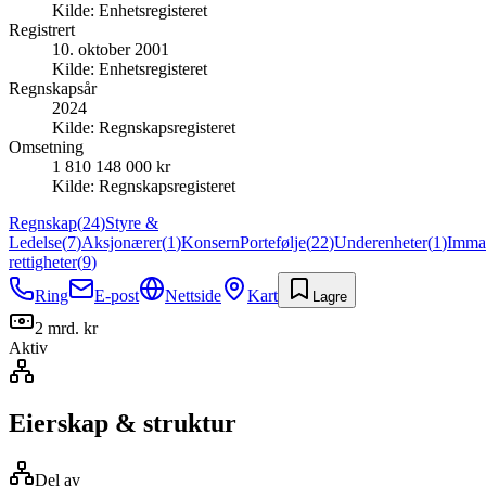
Kilde:
Enhetsregisteret
Registrert
10. oktober 2001
Kilde:
Enhetsregisteret
Regnskapsår
2024
Kilde:
Regnskapsregisteret
Omsetning
1 810 148 000 kr
Kilde:
Regnskapsregisteret
Regnskap
(
24
)
Styre &
Ledelse
(
7
)
Aksjonærer
(
1
)
Konsern
Portefølje
(
22
)
Underenheter
(
1
)
Immat
rettigheter
(
9
)
Ring
E-post
Nettside
Kart
Lagre
2 mrd. kr
Aktiv
Eierskap & struktur
Del av