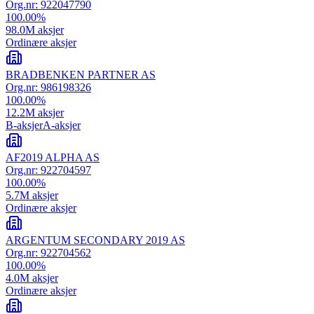
Org.nr:
922047790
100.00
%
98.0M
aksjer
Ordinære aksjer
BRADBENKEN PARTNER AS
Org.nr:
986198326
100.00
%
12.2M
aksjer
B-aksjer
A-aksjer
AF2019 ALPHA AS
Org.nr:
922704597
100.00
%
5.7M
aksjer
Ordinære aksjer
ARGENTUM SECONDARY 2019 AS
Org.nr:
922704562
100.00
%
4.0M
aksjer
Ordinære aksjer