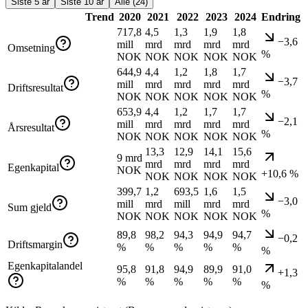
Siste 5 år
Siste 10 år
Alle (24)
Trend
2020
2021
2022
2023
2024
Endring
717,8
4,5
1,3
1,9
1,8
−3,6
mill
mrd
mrd
mrd
mrd
Omsetning
%
NOK
NOK
NOK
NOK
NOK
644,9
4,4
1,2
1,8
1,7
−3,7
mill
mrd
mrd
mrd
mrd
Driftsresultat
%
NOK
NOK
NOK
NOK
NOK
653,9
4,4
1,2
1,7
1,7
−2,1
mill
mrd
mrd
mrd
mrd
Årsresultat
%
NOK
NOK
NOK
NOK
NOK
13,3
12,9
14,1
15,6
9 mrd
mrd
mrd
mrd
mrd
Egenkapital
NOK
+10,6 %
NOK
NOK
NOK
NOK
399,7
1,2
693,5
1,6
1,5
−3,0
mill
mrd
mill
mrd
mrd
Sum gjeld
%
NOK
NOK
NOK
NOK
NOK
89,8
98,2
94,3
94,9
94,7
−0,2
Driftsmargin
%
%
%
%
%
%
Egenkapitalandel
95,8
91,8
94,9
89,9
91,0
+1,3
%
%
%
%
%
%