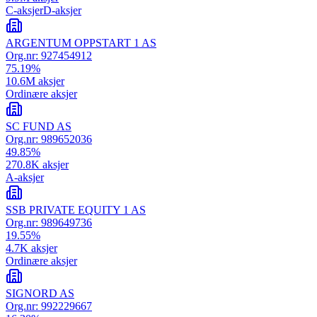
C-aksjer
D-aksjer
ARGENTUM OPPSTART 1 AS
Org.nr:
927454912
75.19
%
10.6M
aksjer
Ordinære aksjer
SC FUND AS
Org.nr:
989652036
49.85
%
270.8K
aksjer
A-aksjer
SSB PRIVATE EQUITY 1 AS
Org.nr:
989649736
19.55
%
4.7K
aksjer
Ordinære aksjer
SIGNORD AS
Org.nr:
992229667