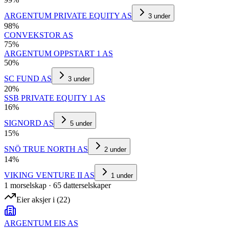
ARGENTUM PRIVATE EQUITY AS
3
under
98
%
CONVEKSTOR AS
75
%
ARGENTUM OPPSTART 1 AS
50
%
SC FUND AS
3
under
20
%
SSB PRIVATE EQUITY 1 AS
16
%
SIGNORD AS
5
under
15
%
SNÖ TRUE NORTH AS
2
under
14
%
VIKING VENTURE II AS
1
under
1
morselskap
·
65
datterselskap
er
Eier aksjer i
(
22
)
ARGENTUM EIS AS