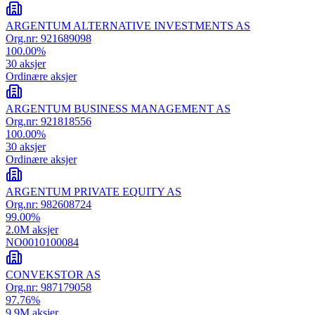
ARGENTUM ALTERNATIVE INVESTMENTS AS
Org.nr:
921689098
100.00
%
30
aksjer
Ordinære aksjer
ARGENTUM BUSINESS MANAGEMENT AS
Org.nr:
921818556
100.00
%
30
aksjer
Ordinære aksjer
ARGENTUM PRIVATE EQUITY AS
Org.nr:
982608724
99.00
%
2.0M
aksjer
NO0010100084
CONVEKSTOR AS
Org.nr:
987179058
97.76
%
9.9M
aksjer