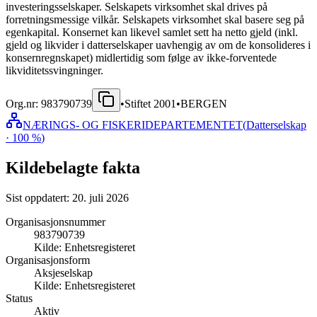
investeringsselskaper. Selskapets virksomhet skal drives på
forretningsmessige vilkår. Selskapets virksomhet skal basere seg på
egenkapital. Konsernet kan likevel samlet sett ha netto gjeld (inkl.
gjeld og likvider i datterselskaper uavhengig av om de konsolideres i
konsernregnskapet) midlertidig som følge av ikke-forventede
likviditetssvingninger.
Org.nr:
983790739
•
Stiftet
2001
•
BERGEN
NÆRINGS- OG FISKERIDEPARTEMENTET
(
Datterselskap
· 100 %
)
Kildebelagte fakta
Sist oppdatert:
20. juli 2026
Organisasjonsnummer
983790739
Kilde:
Enhetsregisteret
Organisasjonsform
Aksjeselskap
Kilde:
Enhetsregisteret
Status
Aktiv