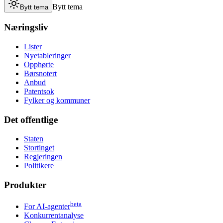
Bytt tema
Bytt tema
Næringsliv
Lister
Nyetableringer
Opphørte
Børsnotert
Anbud
Patentsok
Fylker og kommuner
Det offentlige
Staten
Stortinget
Regjeringen
Politikere
Produkter
beta
For AI-agenter
Konkurrentanalyse