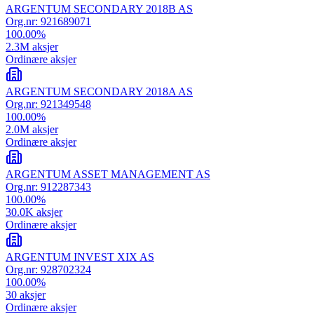
ARGENTUM SECONDARY 2018B AS
Org.nr:
921689071
100.00
%
2.3M
aksjer
Ordinære aksjer
ARGENTUM SECONDARY 2018A AS
Org.nr:
921349548
100.00
%
2.0M
aksjer
Ordinære aksjer
ARGENTUM ASSET MANAGEMENT AS
Org.nr:
912287343
100.00
%
30.0K
aksjer
Ordinære aksjer
ARGENTUM INVEST XIX AS
Org.nr:
928702324
100.00
%
30
aksjer
Ordinære aksjer