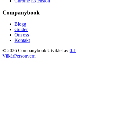
Chrome Extension
Companybook
Blogg
Guider
Om oss
Kontakt
©
2026
Companybook
|
Utviklet av
0-1
Vilkår
Personvern