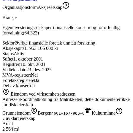
Organisasjonsform
Aksjeselskap
Bransje
Egeninvesteringsselskaper i finansielle konsern og for offentlig
forvaltning
(
64.322
)
Sektor
Øvrige finansielle foretak unntatt forsikring
Aksjekapital
1 953 166 000 kr
Status
Aktiv
Stiftet
1. oktober 2001
Registrert
10. okt. 2001
Vedtektsdato
23. des. 2025
MVA-registrert
Nei
Foretaksregisteret
Ja
Del av konsern
Ja
Eiendom ved virksomhetsadressen
Adresse-/koordinatkobling fra Matrikkelen; dette dokumenterer ikke
juridisk eierskap.
Grunneiendom
Bergen
Kulturminne
4601-167/906-0
Uavklart eierskap
Areal
2 564 m²