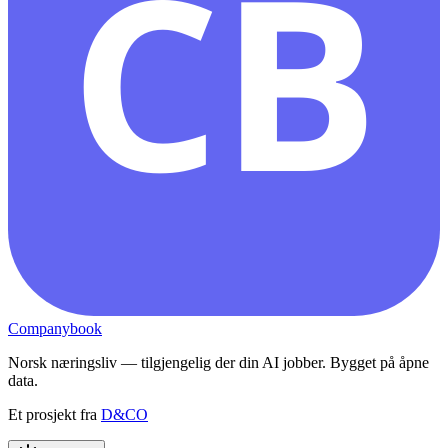
CB
Companybook
Norsk næringsliv — tilgjengelig der din AI jobber. Bygget på åpne
data.
Et prosjekt fra
D&CO