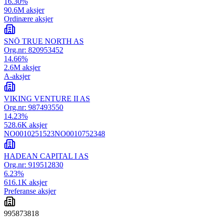
16.30
%
90.6M
aksjer
Ordinære aksjer
SNÖ TRUE NORTH AS
Org.nr:
820953452
14.66
%
2.6M
aksjer
A-aksjer
VIKING VENTURE II AS
Org.nr:
987493550
14.23
%
528.6K
aksjer
NO0010251523
NO0010752348
HADEAN CAPITAL I AS
Org.nr:
919512830
6.23
%
616.1K
aksjer
Preferanse aksjer
995873818