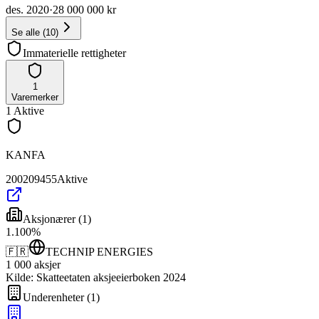
des. 2020
·
28 000 000 kr
Se alle
(
10
)
Immaterielle rettigheter
1
Varemerker
1
Aktive
KANFA
200209455
Aktive
Aksjonærer
(
1
)
1
.
100
%
🇫🇷
TECHNIP ENERGIES
1 000
aksjer
Kilde: Skatteetaten aksjeeierboken 2024
Underenheter
(
1
)