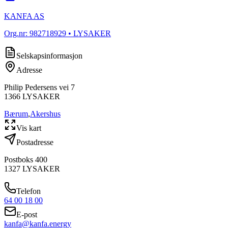
KANFA AS
Org.nr:
982718929
• LYSAKER
Selskapsinformasjon
Adresse
Philip Pedersens vei 7
1366
LYSAKER
Bærum
,
Akershus
Vis kart
Postadresse
Postboks 400
1327
LYSAKER
Telefon
64 00 18 00
E-post
kanfa@kanfa.energy