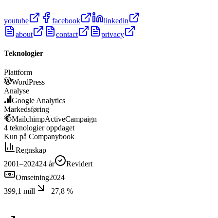
youtube
facebook
linkedin
about
contact
privacy
Teknologier
Plattform
WordPress
Analyse
Google Analytics
Markedsføring
Mailchimp
ActiveCampaign
4
teknologier
oppdaget
Kun på Companybook
Regnskap
2001–2024
24
år
Revidert
Omsetning
2024
399,1 mill
−27,8 %