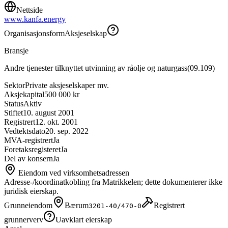
Nettside
www.kanfa.energy
Organisasjonsform
Aksjeselskap
Bransje
Andre tjenester tilknyttet utvinning av råolje og naturgass
(
09.109
)
Sektor
Private aksjeselskaper mv.
Aksjekapital
500 000 kr
Status
Aktiv
Stiftet
10. august 2001
Registrert
12. okt. 2001
Vedtektsdato
20. sep. 2022
MVA-registrert
Ja
Foretaksregisteret
Ja
Del av konsern
Ja
Eiendom ved virksomhetsadressen
Adresse-/koordinatkobling fra Matrikkelen; dette dokumenterer ikke
juridisk eierskap.
Grunneiendom
Bærum
Registrert
3201-40/470-0
grunnerverv
Uavklart eierskap