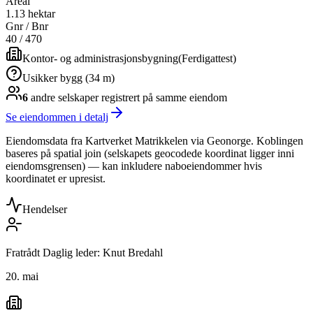
Areal
1.13 hektar
Gnr / Bnr
40
/
470
Kontor- og administrasjonsbygning
(
Ferdigattest
)
Usikker bygg (34 m)
6
andre selskap
er
registrert på samme eiendom
Se eiendommen i detalj
Eiendomsdata fra Kartverket Matrikkelen via Geonorge. Koblingen
baseres på spatial join (selskapets geocodede koordinat ligger inni
eiendomsgrensen) — kan inkludere naboeiendommer hvis
koordinatet er upresist.
Hendelser
Fratrådt Daglig leder: Knut Bredahl
20. mai