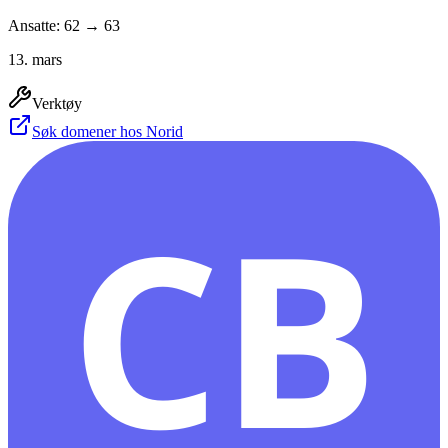
Ansatte: 62 → 63
13. mars
Verktøy
Søk domener hos Norid
CB