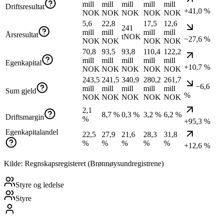
mill
mill
mill
mill
mill
Driftsresultat
+41,0 %
NOK
NOK
NOK
NOK
NOK
5,6
22,8
17,5
12,6
241
mill
mill
mill
mill
Årsresultat
tNOK
−27,6 %
NOK
NOK
NOK
NOK
70,8
93,5
93,8
110,4
122,2
mill
mill
mill
mill
mill
Egenkapital
+10,7 %
NOK
NOK
NOK
NOK
NOK
243,5
241,5
340,9
280,2
261,7
−6,6
mill
mill
mill
mill
mill
Sum gjeld
%
NOK
NOK
NOK
NOK
NOK
2,1
8,7 %
0,3 %
3,2 %
6,2 %
Driftsmargin
%
+95,3 %
Egenkapitalandel
22,5
27,9
21,6
28,3
31,8
%
%
%
%
%
+12,6 %
Kilde: Regnskapsregisteret (Brønnøysundregistrene)
Styre og ledelse
Styre