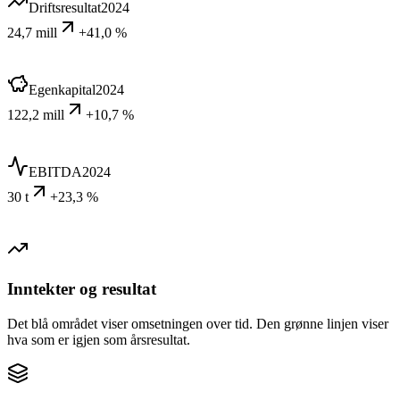
Driftsresultat
2024
24,7 mill
+41,0 %
Egenkapital
2024
122,2 mill
+10,7 %
EBITDA
2024
30 t
+23,3 %
Inntekter og resultat
Det blå området viser omsetningen over tid. Den grønne linjen viser
hva som er igjen som årsresultat.