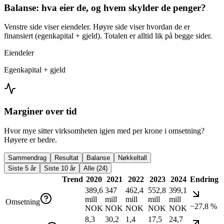
Balanse: hva eier de, og hvem skylder de penger?
Venstre side viser eiendeler. Høyre side viser hvordan de er
finansiert (egenkapital + gjeld). Totalen er alltid lik på begge sider.
Eiendeler
Egenkapital + gjeld
Marginer over tid
Hvor mye sitter virksomheten igjen med per krone i omsetning?
Høyere er bedre.
Sammendrag
Resultat
Balanse
Nøkkeltall
Siste 5 år
Siste 10 år
Alle (24)
Trend
2020
2021
2022
2023
2024
Endring
389,6
347
462,4
552,8
399,1
mill
mill
mill
mill
mill
Omsetning
−27,8 %
NOK
NOK
NOK
NOK
NOK
8,3
30,2
1,4
17,5
24,7