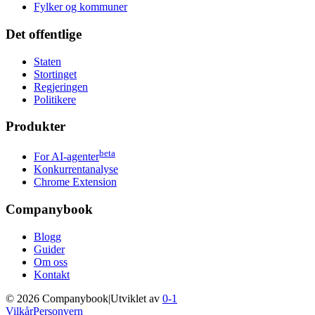
Fylker og kommuner
Det offentlige
Staten
Stortinget
Regjeringen
Politikere
Produkter
beta
For AI-agenter
Konkurrentanalyse
Chrome Extension
Companybook
Blogg
Guider
Om oss
Kontakt
©
2026
Companybook
|
Utviklet av
0-1
Vilkår
Personvern