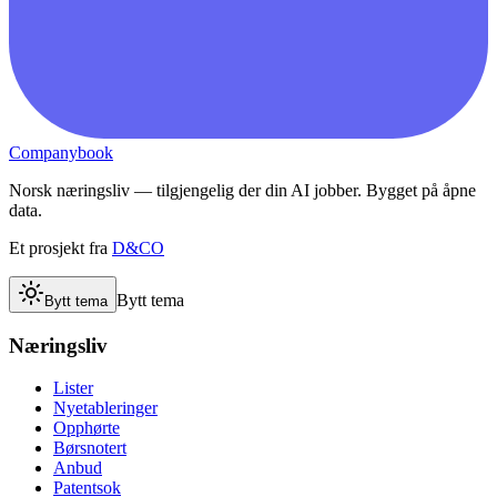
Companybook
Norsk næringsliv — tilgjengelig der din AI jobber. Bygget på åpne
data.
Et prosjekt fra
D&CO
Bytt tema
Bytt tema
Næringsliv
Lister
Nyetableringer
Opphørte
Børsnotert
Anbud
Patentsok