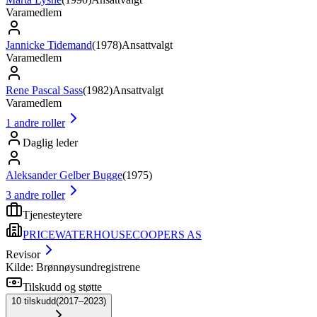
Varamedlem
Jannicke Tidemand
(
1978
)
Ansattvalgt
Varamedlem
Rene Pascal Sass
(
1982
)
Ansattvalgt
Varamedlem
1
andre roller
Daglig leder
Aleksander Gelber Bugge
(
1975
)
3
andre roller
Tjenesteytere
PRICEWATERHOUSECOOPERS AS
Revisor
Kilde: Brønnøysundregistrene
Tilskudd og støtte
10
tilskudd
(
2017–2023
)