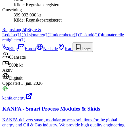
Kilde:
Regnskapsregisteret
Omsetning
399 093 000 kr
Kilde:
Regnskapsregisteret
Regnskap
(
24
)
Styre &
Ledelse
(
11
)
Aksjonærer
(
1
)
Underenheter
(
1
)
Tilskudd
(
10
)
Immaterielle
rettigheter
(
1
)
Ring
E-post
Nettside
Kart
Lagre
63
ansatte
500k kr
Aktiv
Digitalt
Oppdatert
3. jan. 2026
kanfa.energy
KANFA - Smart Process Modules & Skids
KANFA delivers smart, modular process solutions for the global
energy and Oil & Gas industry. We provide high quality engineering