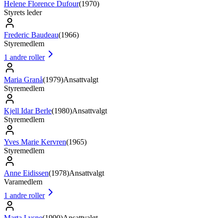
Helene Florence Dufour
(
1970
)
Styrets leder
Frederic Baudeau
(
1966
)
Styremedlem
1
andre roller
Maria Granå
(
1979
)
Ansattvalgt
Styremedlem
Kjell Idar Berle
(
1980
)
Ansattvalgt
Styremedlem
Yves Marie Kervren
(
1965
)
Styremedlem
Anne Eidissen
(
1978
)
Ansattvalgt
Varamedlem
1
andre roller
Marta Lysne
(
1990
)
Ansattvalgt