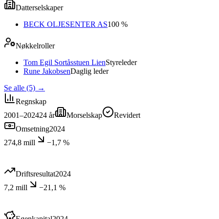
Datterselskaper
BECK OLJESENTER AS
100 %
Nøkkelroller
Tom Egil Sortåsstuen Lien
Styreleder
Rune Jakobsen
Daglig leder
Se alle (5)
→
Regnskap
2001–2024
24
år
Morselskap
Revidert
Omsetning
2024
274,8 mill
−1,7 %
Driftsresultat
2024
7,2 mill
−21,1 %
Egenkapital
2024