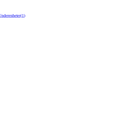
Underenheter
(
1
)