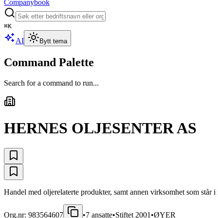
Companybook
⌘
K
AI
Bytt tema
Command Palette
Search for a command to run...
HERNES OLJESENTER AS
Handel med oljerelaterte produkter, samt annen virksomhet som står i 
Org.nr:
983564607
•
7
ansatte
•
Stiftet
2001
•
ØYER