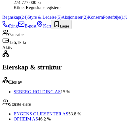
274 777 000 kr
Kilde:
Regnskapsregisteret
Regnskap
(
24
)
Styre & Ledelse
(
5
)
Aksjonærer
(
2
)
Konsern
Portefølje
(
1
)
Ring
E-post
Kart
Lagre
7
ansatte
126,1k kr
Aktiv
Eierskap & struktur
Eies av
SEBERG HOLDING AS
15 %
Største eiere
ENGENS OLJESENTER AS
53.8 %
OPHEIM AS
46.2 %