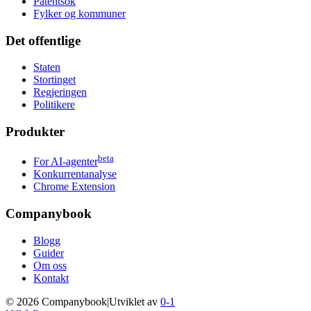
Patentsok
Fylker og kommuner
Det offentlige
Staten
Stortinget
Regjeringen
Politikere
Produkter
beta
For AI-agenter
Konkurrentanalyse
Chrome Extension
Companybook
Blogg
Guider
Om oss
Kontakt
©
2026
Companybook
|
Utviklet av
0-1