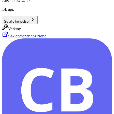
Ansatte: 24 → 25
14. apr.
Se alle hendelser
Verktøy
Søk domener hos Norid
CB