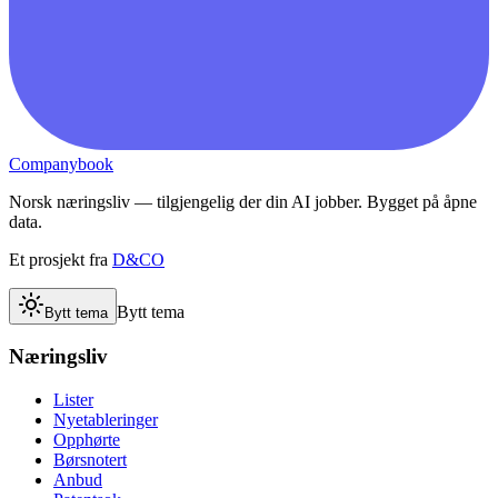
Companybook
Norsk næringsliv — tilgjengelig der din AI jobber. Bygget på åpne
data.
Et prosjekt fra
D&CO
Bytt tema
Bytt tema
Næringsliv
Lister
Nyetableringer
Opphørte
Børsnotert
Anbud