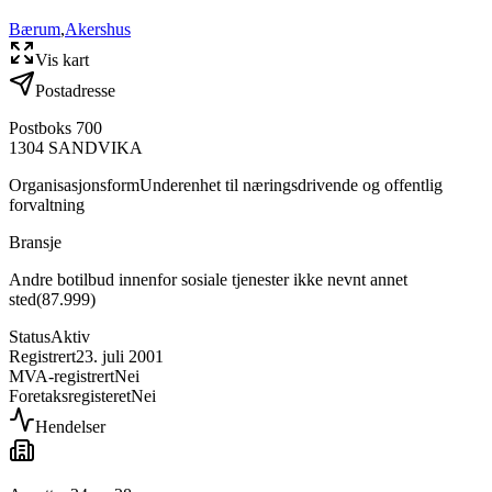
Bærum
,
Akershus
Vis kart
Postadresse
Postboks 700
1304
SANDVIKA
Organisasjonsform
Underenhet til næringsdrivende og offentlig
forvaltning
Bransje
Andre botilbud innenfor sosiale tjenester ikke nevnt annet
sted
(
87.999
)
Status
Aktiv
Registrert
23. juli 2001
MVA-registrert
Nei
Foretaksregisteret
Nei
Hendelser