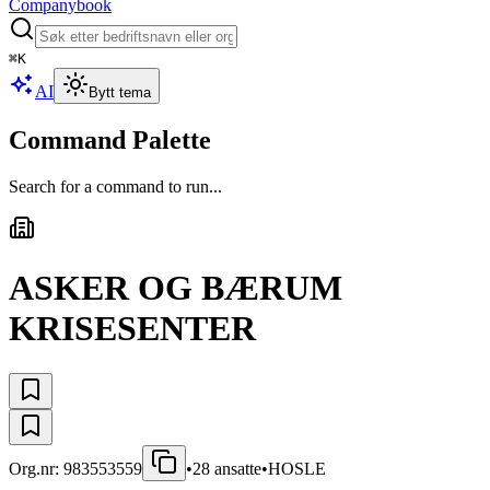
Companybook
⌘
K
AI
Bytt tema
Command Palette
Search for a command to run...
ASKER OG BÆRUM
KRISESENTER
Org.nr:
983553559
•
28
ansatte
•
HOSLE