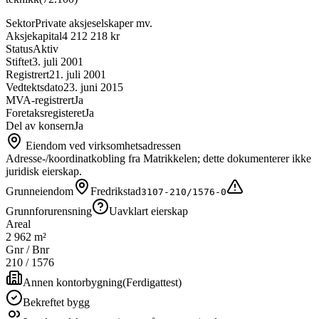
Sektor
Private aksjeselskaper mv.
Aksjekapital
4 212 218 kr
Status
Aktiv
Stiftet
3. juli 2001
Registrert
21. juli 2001
Vedtektsdato
23. juni 2015
MVA-registrert
Ja
Foretaksregisteret
Ja
Del av konsern
Ja
Eiendom ved virksomhetsadressen
Adresse-/koordinatkobling fra Matrikkelen; dette dokumenterer ikke
juridisk eierskap.
Grunneiendom
Fredrikstad
3107-210/1576-0
Grunnforurensning
Uavklart eierskap
Areal
2 962 m²
Gnr / Bnr
210
/
1576
Annen kontorbygning
(
Ferdigattest
)
Bekreftet bygg