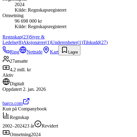
2024
Kilde:
Regnskapsregisteret
Omsetning
96 698 000 kr
Kilde:
Regnskapsregisteret
Regnskap
(
23
)
Styre &
Ledelse
(
8
)
Aksjonærer
(
1
)
Underenheter
(
1
)
Tilskudd
(
27
)
Ring
Nettside
Kart
Lagre
27
ansatte
4,2 mill. kr
Aktiv
Digitalt
Oppdatert
2. jan. 2026
barco.com
Kun på Companybook
Regnskap
2002–2024
23
år
Revidert
Omsetning
2024