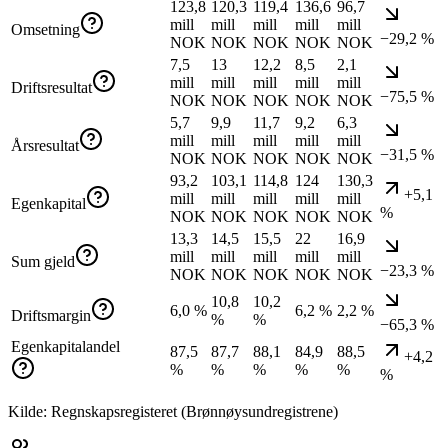
123,8
120,3
119,4
136,6
96,7
mill
mill
mill
mill
mill
Omsetning
−29,2 %
NOK
NOK
NOK
NOK
NOK
7,5
13
12,2
8,5
2,1
mill
mill
mill
mill
mill
Driftsresultat
−75,5 %
NOK
NOK
NOK
NOK
NOK
5,7
9,9
11,7
9,2
6,3
mill
mill
mill
mill
mill
Årsresultat
−31,5 %
NOK
NOK
NOK
NOK
NOK
93,2
103,1
114,8
124
130,3
+5,1
mill
mill
mill
mill
mill
Egenkapital
%
NOK
NOK
NOK
NOK
NOK
13,3
14,5
15,5
22
16,9
mill
mill
mill
mill
mill
Sum gjeld
−23,3 %
NOK
NOK
NOK
NOK
NOK
10,8
10,2
6,0 %
6,2 %
2,2 %
Driftsmargin
%
%
−65,3 %
Egenkapitalandel
87,5
87,7
88,1
84,9
88,5
+4,2
%
%
%
%
%
%
Kilde: Regnskapsregisteret (Brønnøysundregistrene)