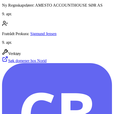
Ny Regnskapsfører: AMESTO ACCOUNTHOUSE SØR AS
9. apr.
Fratrådt Prokura:
Sigmund Jensen
9. apr.
Verktøy
Søk domener hos Norid
CB