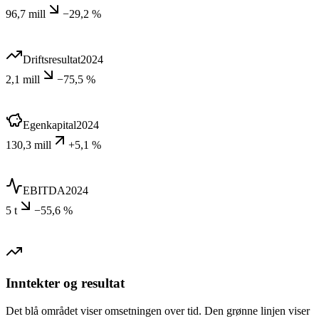
96,7 mill
−29,2 %
Driftsresultat
2024
2,1 mill
−75,5 %
Egenkapital
2024
130,3 mill
+5,1 %
EBITDA
2024
5 t
−55,6 %
Inntekter og resultat
Det blå området viser omsetningen over tid. Den grønne linjen viser