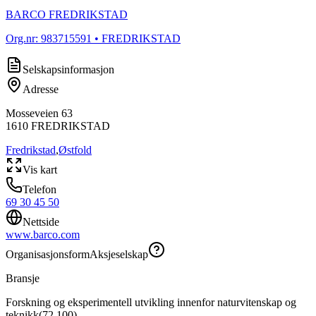
BARCO FREDRIKSTAD
Org.nr:
983715591
• FREDRIKSTAD
Selskapsinformasjon
Adresse
Mosseveien 63
1610
FREDRIKSTAD
Fredrikstad
,
Østfold
Vis kart
Telefon
69 30 45 50
Nettside
www.barco.com
Organisasjonsform
Aksjeselskap
Bransje
Forskning og eksperimentell utvikling innenfor naturvitenskap og
teknikk
(
72.100
)