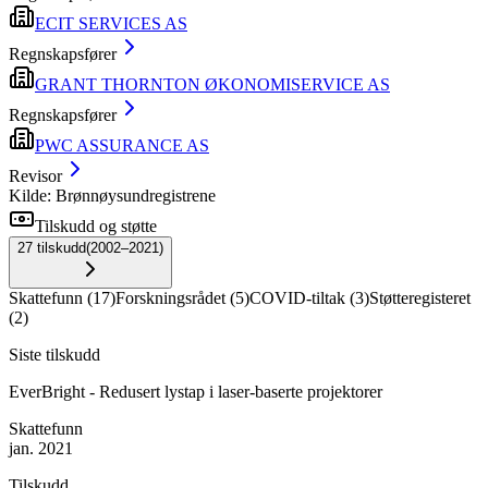
ECIT SERVICES AS
Regnskapsfører
GRANT THORNTON ØKONOMISERVICE AS
Regnskapsfører
PWC ASSURANCE AS
Revisor
Kilde: Brønnøysundregistrene
Tilskudd og støtte
27
tilskudd
(
2002–2021
)
Skattefunn
(
17
)
Forskningsrådet
(
5
)
COVID-tiltak
(
3
)
Støtteregisteret
(
2
)
Siste tilskudd
EverBright - Redusert lystap i laser-baserte projektorer
Skattefunn
jan. 2021
Tilskudd