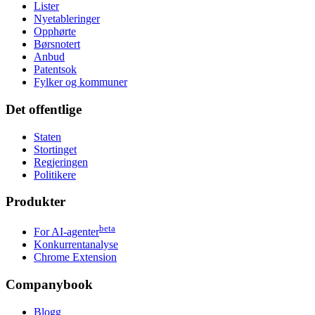
Lister
Nyetableringer
Opphørte
Børsnotert
Anbud
Patentsok
Fylker og kommuner
Det offentlige
Staten
Stortinget
Regjeringen
Politikere
Produkter
beta
For AI-agenter
Konkurrentanalyse
Chrome Extension
Companybook
Blogg