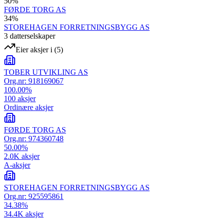
50
%
FØRDE TORG AS
34
%
STOREHAGEN FORRETNINGSBYGG AS
3
datterselskap
er
Eier aksjer i
(
5
)
TOBER UTVIKLING AS
Org.nr:
918169067
100.00
%
100
aksjer
Ordinære aksjer
FØRDE TORG AS
Org.nr:
974360748
50.00
%
2.0K
aksjer
A-aksjer
STOREHAGEN FORRETNINGSBYGG AS
Org.nr:
925595861
34.38
%
34.4K
aksjer