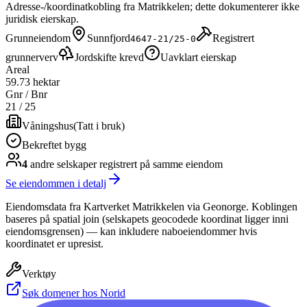
Adresse-/koordinatkobling fra Matrikkelen; dette dokumenterer ikke
juridisk eierskap.
Grunneiendom
Sunnfjord
Registrert
4647-21/25-0
grunnerverv
Jordskifte krevd
Uavklart eierskap
Areal
59.73 hektar
Gnr / Bnr
21
/
25
Våningshus
(
Tatt i bruk
)
Bekreftet bygg
4
andre selskap
er
registrert på samme eiendom
Se eiendommen i detalj
Eiendomsdata fra Kartverket Matrikkelen via Geonorge. Koblingen
baseres på spatial join (selskapets geocodede koordinat ligger inni
eiendomsgrensen) — kan inkludere naboeiendommer hvis
koordinatet er upresist.
Verktøy
Søk domener hos Norid