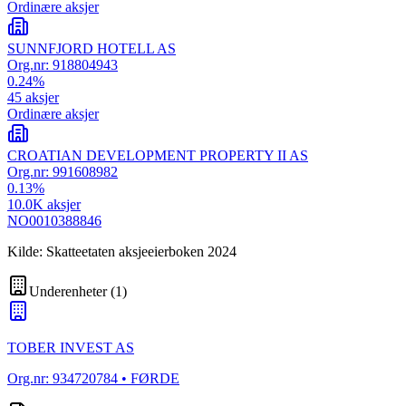
Ordinære aksjer
SUNNFJORD HOTELL AS
Org.nr:
918804943
0.24
%
45
aksjer
Ordinære aksjer
CROATIAN DEVELOPMENT PROPERTY II AS
Org.nr:
991608982
0.13
%
10.0K
aksjer
NO0010388846
Kilde: Skatteetaten aksjeeierboken 2024
Underenheter
(
1
)
TOBER INVEST AS
Org.nr:
934720784
• FØRDE