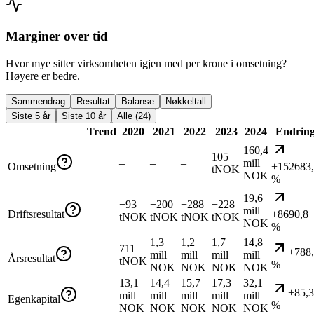
Marginer over tid
Hvor mye sitter virksomheten igjen med per krone i omsetning?
Høyere er bedre.
Sammendrag
Resultat
Balanse
Nøkkeltall
Siste 5 år
Siste 10 år
Alle (24)
Trend
2020
2021
2022
2023
2024
Endrin
160,4
105
–
–
–
mill
Omsetning
+152683
tNOK
NOK
%
19,6
−93
−200
−288
−228
mill
Driftsresultat
+8690,8
tNOK
tNOK
tNOK
tNOK
NOK
%
1,3
1,2
1,7
14,8
711
+788
mill
mill
mill
mill
Årsresultat
tNOK
%
NOK
NOK
NOK
NOK
13,1
14,4
15,7
17,3
32,1
+85,3
mill
mill
mill
mill
mill
Egenkapital
%
NOK
NOK
NOK
NOK
NOK