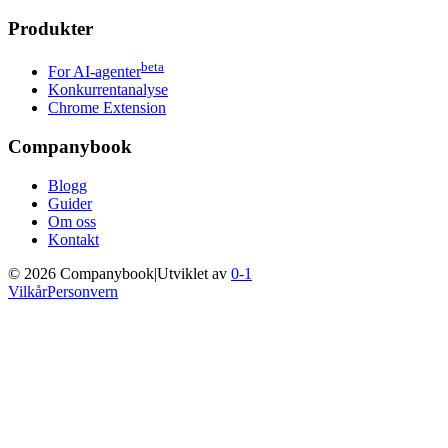
Produkter
beta
For AI-agenter
Konkurrentanalyse
Chrome Extension
Companybook
Blogg
Guider
Om oss
Kontakt
©
2026
Companybook
|
Utviklet av
0-1
Vilkår
Personvern