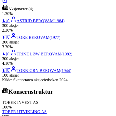
Aksjonærer
(
4
)
1
.
30
%
🇳🇴
ASTRID BERQVAM
(
1984
)
300
aksjer
2
.
30
%
🇳🇴
TORE BERQVAM
(
1977
)
300
aksjer
3
.
30
%
🇳🇴
TRINE LØW BERQVAM
(
1982
)
300
aksjer
4
.
10
%
🇳🇴
TORBJØRN BERQVAM
(
1944
)
100
aksjer
Kilde: Skatteetaten aksjeeierboken 2024
Konsernstruktur
TOBER INVEST AS
100
%
TOBER UTVIKLING AS