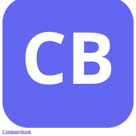
CB
Companybook