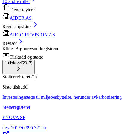
10
andre roller
Tjenesteytere
AIDER AS
Regnskapsfører
ARGO REVISJON AS
Revisor
Kilde: Brønnøysundregistrene
Tilskudd og støtte
1
tilskudd
(
2017
)
Støtteregisteret
(
1
)
Siste tilskudd
Investeringsstøtte til miljøbeskyttelse, herunder avkarbonisering
Støtteregisteret
ENOVA SF
des. 2017
·
6 995 321 kr