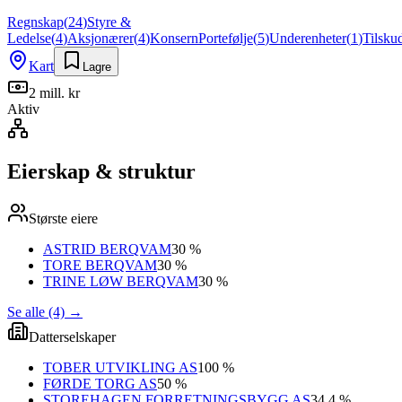
Regnskap
(
24
)
Styre &
Ledelse
(
4
)
Aksjonærer
(
4
)
Konsern
Portefølje
(
5
)
Underenheter
(
1
)
Tilsku
Kart
Lagre
2 mill. kr
Aktiv
Eierskap & struktur
Største eiere
ASTRID BERQVAM
30 %
TORE BERQVAM
30 %
TRINE LØW BERQVAM
30 %
Se alle (4)
→
Datterselskaper
TOBER UTVIKLING AS
100 %
FØRDE TORG AS
50 %
STOREHAGEN FORRETNINGSBYGG AS
34.4 %