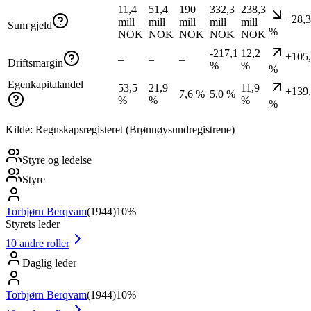
11,4
51,4
190
332,3
238,3
−28,3
mill
mill
mill
mill
mill
Sum gjeld
%
NOK
NOK
NOK
NOK
NOK
-217,1
12,2
+105
–
–
–
Driftsmargin
%
%
%
Egenkapitalandel
53,5
21,9
11,9
+139
7,6 %
5,0 %
%
%
%
%
Kilde: Regnskapsregisteret (Brønnøysundregistrene)
Styre og ledelse
Styre
Torbjørn Berqvam
(
1944
)
10%
Styrets leder
10
andre roller
Daglig leder
Torbjørn Berqvam
(
1944
)
10%