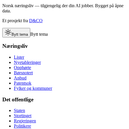
Norsk næringsliv — tilgjengelig der din AI jobber. Bygget på åpne
data.
Et prosjekt fra
D&CO
Bytt tema
Bytt tema
Næringsliv
Lister
Nyetableringer
Opphørte
Børsnotert
Anbud
Patentsok
Fylker og kommuner
Det offentlige
Staten
Stortinget
Regjeringen
Politikere