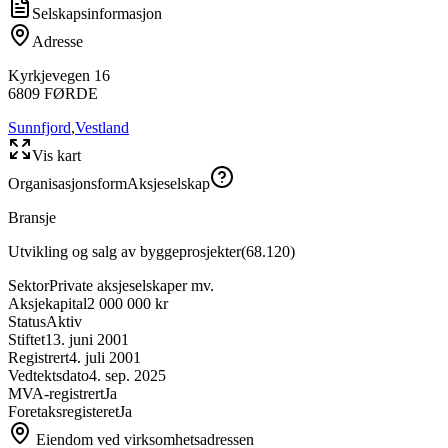
Selskapsinformasjon
Adresse
Kyrkjevegen 16
6809
FØRDE
Sunnfjord
,
Vestland
Vis kart
Organisasjonsform
Aksjeselskap
Bransje
Utvikling og salg av byggeprosjekter
(
68.120
)
Sektor
Private aksjeselskaper mv.
Aksjekapital
2 000 000 kr
Status
Aktiv
Stiftet
13. juni 2001
Registrert
4. juli 2001
Vedtektsdato
4. sep. 2025
MVA-registrert
Ja
Foretaksregisteret
Ja
Eiendom ved virksomhetsadressen