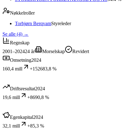
Nøkkelroller
Torbjørn Berqvam
Styreleder
Se alle (4)
→
Regnskap
2001–2024
24
år
Morselskap
Revidert
Omsetning
2024
160,4 mill
+152683,8 %
Driftsresultat
2024
19,6 mill
+8690,8 %
Egenkapital
2024
32,1 mill
+85,3 %