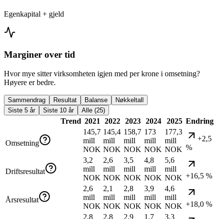
Egenkapital + gjeld
Marginer over tid
Hvor mye sitter virksomheten igjen med per krone i omsetning?
Høyere er bedre.
Sammendrag
Resultat
Balanse
Nøkkeltall
Siste 5 år
Siste 10 år
Alle (25)
Trend
2021
2022
2023
2024
2025
Endring
145,7
145,4
158,7
173
177,3
+2,5
mill
mill
mill
mill
mill
Omsetning
%
NOK
NOK
NOK
NOK
NOK
3,2
2,6
3,5
4,8
5,6
mill
mill
mill
mill
mill
Driftsresultat
+16,5 %
NOK
NOK
NOK
NOK
NOK
2,6
2,1
2,8
3,9
4,6
mill
mill
mill
mill
mill
Årsresultat
+18,0 %
NOK
NOK
NOK
NOK
NOK
2,8
2,8
2,9
1,7
3,3