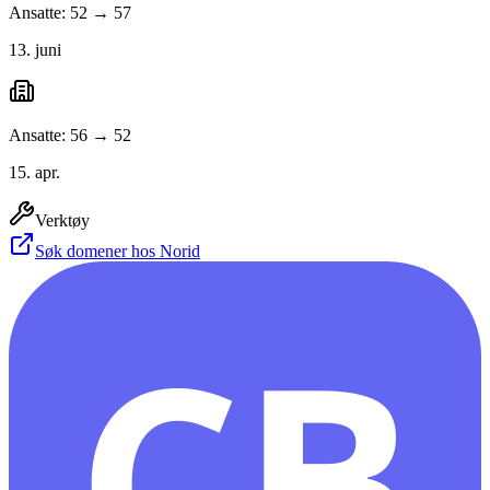
Ansatte: 52 → 57
13. juni
Ansatte: 56 → 52
15. apr.
Verktøy
Søk domener hos Norid
CB