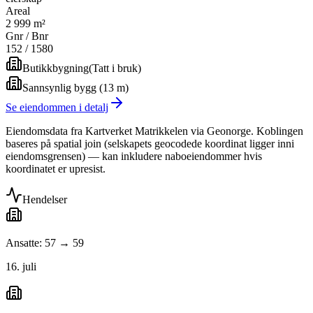
Areal
2 999 m²
Gnr / Bnr
152
/
1580
Butikkbygning
(
Tatt i bruk
)
Sannsynlig bygg (13 m)
Se eiendommen i detalj
Eiendomsdata fra Kartverket Matrikkelen via Geonorge. Koblingen
baseres på spatial join (selskapets geocodede koordinat ligger inni
eiendomsgrensen) — kan inkludere naboeiendommer hvis
koordinatet er upresist.
Hendelser
Ansatte: 57 → 59
16. juli