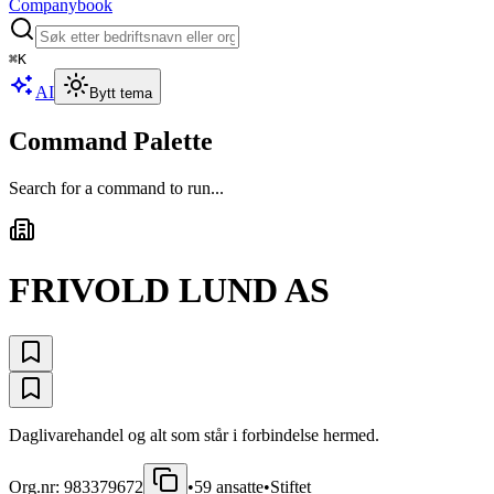
Companybook
⌘
K
AI
Bytt tema
Command Palette
Search for a command to run...
FRIVOLD LUND AS
Daglivarehandel og alt som står i forbindelse hermed.
Org.nr:
983379672
•
59
ansatte
•
Stiftet