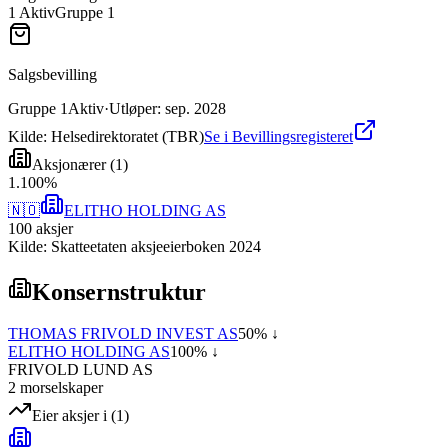
1
Aktiv
Gruppe
1
Salgsbevilling
Gruppe
1
Aktiv
·
Utløper
:
sep. 2028
Kilde: Helsedirektoratet (TBR)
Se i Bevillingsregisteret
Aksjonærer
(
1
)
1
.
100
%
🇳🇴
ELITHO HOLDING AS
100
aksjer
Kilde: Skatteetaten aksjeeierboken 2024
Konsernstruktur
THOMAS FRIVOLD INVEST AS
50
% ↓
ELITHO HOLDING AS
100
% ↓
FRIVOLD LUND AS
2
morselskap
er
Eier aksjer i
(
1
)