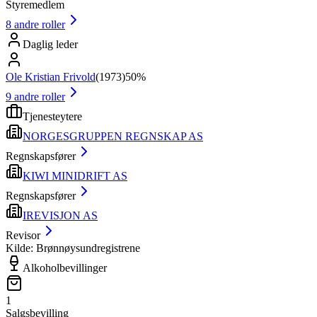
Styremedlem
8
andre roller
Daglig leder
Ole Kristian Frivold
(
1973
)
50%
9
andre roller
Tjenesteytere
NORGESGRUPPEN REGNSKAP AS
Regnskapsfører
KIWI MINIDRIFT AS
Regnskapsfører
IREVISJON AS
Revisor
Kilde: Brønnøysundregistrene
Alkoholbevillinger
1
Salgsbevilling