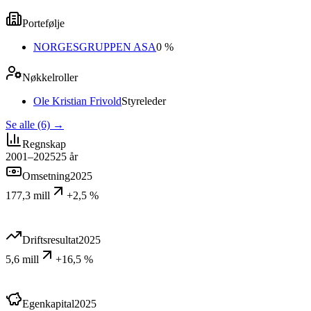
Portefølje
NORGESGRUPPEN ASA
0 %
Nøkkelroller
Ole Kristian Frivold
Styreleder
Se alle (6)
→
Regnskap
2001–2025
25
år
Omsetning
2025
177,3 mill
+2,5 %
Driftsresultat
2025
5,6 mill
+16,5 %
Egenkapital
2025