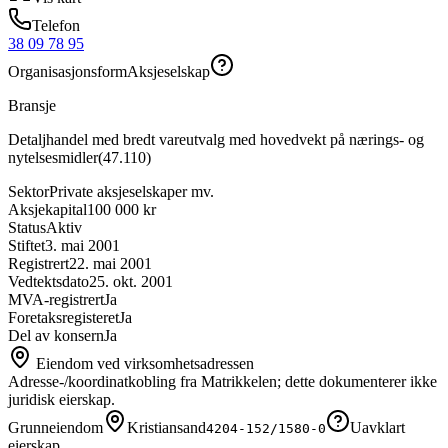
Telefon
38 09 78 95
Organisasjonsform
Aksjeselskap
Bransje
Detaljhandel med bredt vareutvalg med hovedvekt på nærings- og
nytelsesmidler
(
47.110
)
Sektor
Private aksjeselskaper mv.
Aksjekapital
100 000 kr
Status
Aktiv
Stiftet
3. mai 2001
Registrert
22. mai 2001
Vedtektsdato
25. okt. 2001
MVA-registrert
Ja
Foretaksregisteret
Ja
Del av konsern
Ja
Eiendom ved virksomhetsadressen
Adresse-/koordinatkobling fra Matrikkelen; dette dokumenterer ikke
juridisk eierskap.
Grunneiendom
Kristiansand
Uavklart
4204-152/1580-0
eierskap