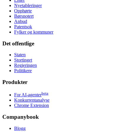
Lister
Nyetableringer
Opphørte
Børsnotert
Anbud
Patentsok
Fylker og kommuner
Det offentlige
Staten
Stortinget
Regjeringen
Politikere
Produkter
beta
For AI-agenter
Konkurrentanalyse
Chrome Extension
Companybook
Blogg