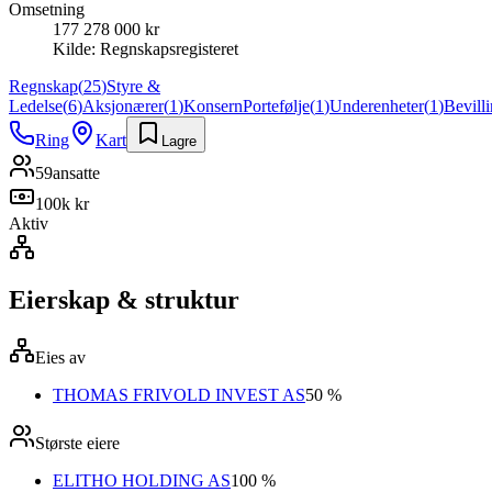
Omsetning
177 278 000 kr
Kilde:
Regnskapsregisteret
Regnskap
(
25
)
Styre &
Ledelse
(
6
)
Aksjonærer
(
1
)
Konsern
Portefølje
(
1
)
Underenheter
(
1
)
Bevill
Ring
Kart
Lagre
59
ansatte
100k kr
Aktiv
Eierskap & struktur
Eies av
THOMAS FRIVOLD INVEST AS
50 %
Største eiere
ELITHO HOLDING AS
100 %