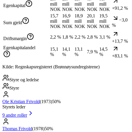
mill
mill
mill
mill
mill
Egenkapital
+91,2 %
NOK
NOK
NOK
NOK
NOK
15,7
16,9
18,9
20,1
19,5
−3,0
mill
mill
mill
mill
mill
Sum gjeld
%
NOK
NOK
NOK
NOK
NOK
2,2 %
1,8 %
2,2 %
2,8 %
3,1 %
Driftsmargin
+13,7 %
Egenkapitalandel
15,1
14,1
13,1
14,5
7,9 %
%
%
%
%
+83,1 %
Kilde: Regnskapsregisteret (Brønnøysundregistrene)
Styre og ledelse
Styre
Ole Kristian Frivold
(
1973
)
50%
Styrets leder
9
andre roller
Thomas Frivold
(
1978
)
50%