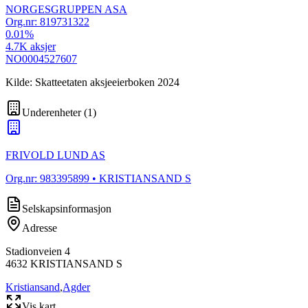
NORGESGRUPPEN ASA
Org.nr:
819731322
0.01
%
4.7K
aksjer
NO0004527607
Kilde: Skatteetaten aksjeeierboken 2024
Underenheter
(
1
)
FRIVOLD LUND AS
Org.nr:
983395899
• KRISTIANSAND S
Selskapsinformasjon
Adresse
Stadionveien 4
4632
KRISTIANSAND S
Kristiansand
,
Agder
Vis kart