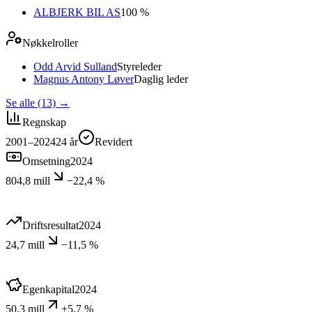
ALBJERK BIL AS
100 %
Nøkkelroller
Odd Arvid Sulland
Styreleder
Magnus Antony Løver
Daglig leder
Se alle (13)
→
Regnskap
2001–2024
24
år
Revidert
Omsetning
2024
804,8 mill
−22,4 %
Driftsresultat
2024
24,7 mill
−11,5 %
Egenkapital
2024
50,3 mill
+5,7 %