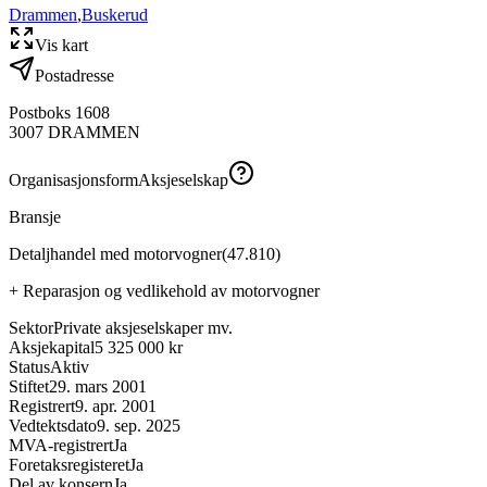
Drammen
,
Buskerud
Vis kart
Postadresse
Postboks 1608
3007
DRAMMEN
Organisasjonsform
Aksjeselskap
Bransje
Detaljhandel med motorvogner
(
47.810
)
+
Reparasjon og vedlikehold av motorvogner
Sektor
Private aksjeselskaper mv.
Aksjekapital
5 325 000 kr
Status
Aktiv
Stiftet
29. mars 2001
Registrert
9. apr. 2001
Vedtektsdato
9. sep. 2025
MVA-registrert
Ja
Foretaksregisteret
Ja
Del av konsern
Ja