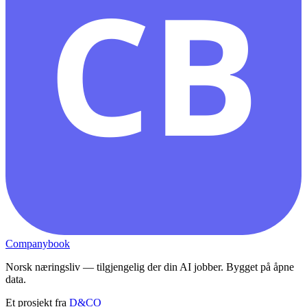
CB
Companybook
Norsk næringsliv — tilgjengelig der din AI jobber. Bygget på åpne
data.
Et prosjekt fra
D&CO