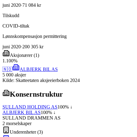
juni 2020
·
71 084 kr
Tilskudd
COVID-tiltak
Lønnskompensasjon permittering
juni 2020
·
200 305 kr
Aksjonærer
(
1
)
1
.
100
%
🇳🇴
ALBJERK BIL AS
5 000
aksjer
Kilde: Skatteetaten aksjeeierboken 2024
Konsernstruktur
SULLAND HOLDING AS
100
% ↓
ALBJERK BIL AS
100
% ↓
SULLAND DRAMMEN AS
2
morselskap
er
Underenheter
(
3
)