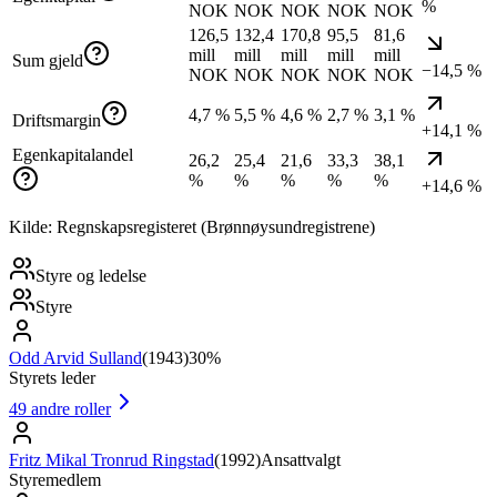
%
NOK
NOK
NOK
NOK
NOK
126,5
132,4
170,8
95,5
81,6
mill
mill
mill
mill
mill
Sum gjeld
−14,5 %
NOK
NOK
NOK
NOK
NOK
4,7 %
5,5 %
4,6 %
2,7 %
3,1 %
Driftsmargin
+14,1 %
Egenkapitalandel
26,2
25,4
21,6
33,3
38,1
%
%
%
%
%
+14,6 %
Kilde: Regnskapsregisteret (Brønnøysundregistrene)
Styre og ledelse
Styre
Odd Arvid Sulland
(
1943
)
30%
Styrets leder
49
andre roller
Fritz Mikal Tronrud Ringstad
(
1992
)
Ansattvalgt
Styremedlem