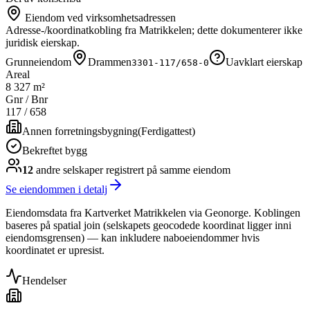
Eiendom ved virksomhetsadressen
Adresse-/koordinatkobling fra Matrikkelen; dette dokumenterer ikke
juridisk eierskap.
Grunneiendom
Drammen
Uavklart eierskap
3301-117/658-0
Areal
8 327 m²
Gnr / Bnr
117
/
658
Annen forretningsbygning
(
Ferdigattest
)
Bekreftet bygg
12
andre selskap
er
registrert på samme eiendom
Se eiendommen i detalj
Eiendomsdata fra Kartverket Matrikkelen via Geonorge. Koblingen
baseres på spatial join (selskapets geocodede koordinat ligger inni
eiendomsgrensen) — kan inkludere naboeiendommer hvis
koordinatet er upresist.
Hendelser