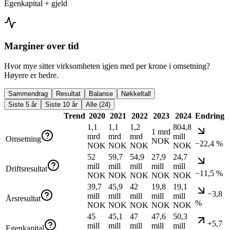
Egenkapital + gjeld
Marginer over tid
Hvor mye sitter virksomheten igjen med per krone i omsetning?
Høyere er bedre.
Sammendrag
Resultat
Balanse
Nøkkeltall
Siste 5 år
Siste 10 år
Alle (24)
Trend
2020
2021
2022
2023
2024
Endring
1,1
1,1
1,2
804,8
1 mrd
mrd
mrd
mrd
mill
Omsetning
NOK
−22,4 %
NOK
NOK
NOK
NOK
52
59,7
54,9
27,9
24,7
mill
mill
mill
mill
mill
Driftsresultat
−11,5 %
NOK
NOK
NOK
NOK
NOK
39,7
45,9
42
19,8
19,1
−3,8
mill
mill
mill
mill
mill
Årsresultat
%
NOK
NOK
NOK
NOK
NOK
45
45,1
47
47,6
50,3
+5,7
mill
mill
mill
mill
mill
Egenkapital