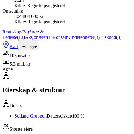
2024
Kilde:
Regnskapsregisteret
Omsetning
804 804 000 kr
Kilde:
Regnskapsregisteret
Regnskap
(
24
)
Styre &
Ledelse
(
13
)
Aksjonærer
(
1
)
Konsern
Underenheter
(
3
)
Tilskudd
(
3
)
Kart
Lagre
103
ansatte
5,3 mill. kr
Aktiv
Eierskap & struktur
Del av
Sulland Gruppen
Datterselskap
100 %
Største eiere