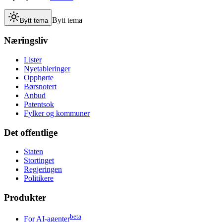
Bytt tema
Bytt tema
Næringsliv
Lister
Nyetableringer
Opphørte
Børsnotert
Anbud
Patentsok
Fylker og kommuner
Det offentlige
Staten
Stortinget
Regjeringen
Politikere
Produkter
beta
For AI-agenter