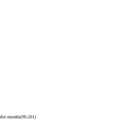
nfor musikk
(
90.201
)