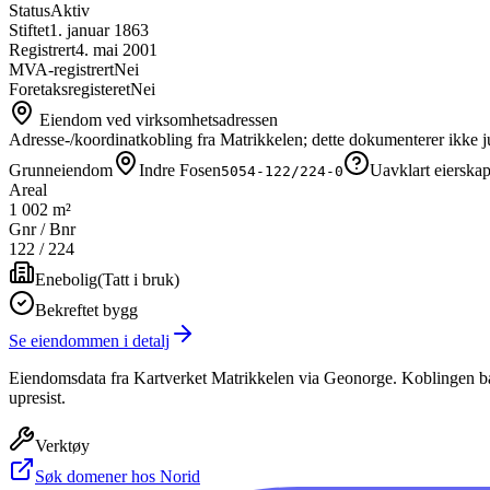
Status
Aktiv
Stiftet
1. januar 1863
Registrert
4. mai 2001
MVA-registrert
Nei
Foretaksregisteret
Nei
Eiendom ved virksomhetsadressen
Adresse-/koordinatkobling fra Matrikkelen; dette dokumenterer ikke ju
Grunneiendom
Indre Fosen
Uavklart eierska
5054-122/224-0
Areal
1 002 m²
Gnr / Bnr
122
/
224
Enebolig
(
Tatt i bruk
)
Bekreftet bygg
Se eiendommen i detalj
Eiendomsdata fra Kartverket Matrikkelen via Geonorge. Koblingen bas
upresist.
Verktøy
Søk domener hos Norid