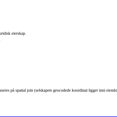
ridisk eierskap.
p
eres på spatial join (selskapets geocodede koordinat ligger inni eie