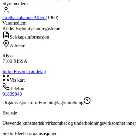
Styremedlem
Gretha Johanne Albert
(
1960
)
Varamedlem
Kilde: Brønnøysundregistrene
Selskapsinformasjon
Adresse
Rissa
7100
RISSA
Indre Fosen
,
Trøndelag
Vis kart
Telefon
91839848
Organisasjonsform
Forening/lag/innretning
Bransje
Utøvende kunstnerisk virksomhet og underholdningsvirksomhet inne
Sektor
Ideelle organisasjoner