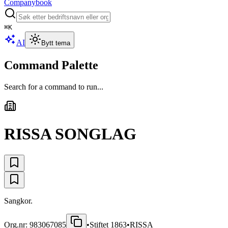
Companybook
⌘
K
AI
Bytt tema
Command Palette
Search for a command to run...
RISSA SONGLAG
Sangkor.
Org.nr:
983067085
•
Stiftet
1863
•
RISSA