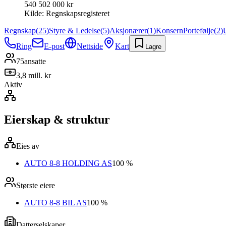
540 502 000 kr
Kilde:
Regnskapsregisteret
Regnskap
(
25
)
Styre & Ledelse
(
5
)
Aksjonærer
(
1
)
Konsern
Portefølje
(
2
)
Ring
E-post
Nettside
Kart
Lagre
75
ansatte
3,8 mill. kr
Aktiv
Eierskap & struktur
Eies av
AUTO 8-8 HOLDING AS
100 %
Største eiere
AUTO 8-8 BIL AS
100 %
Datterselskaper