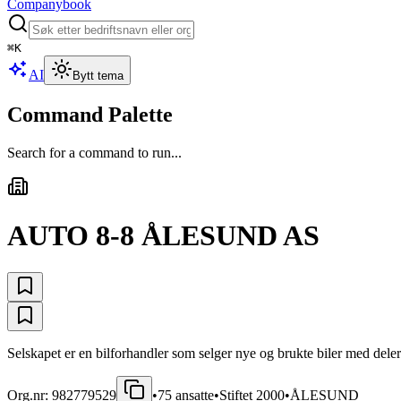
Companybook
⌘
K
AI
Bytt tema
Command Palette
Search for a command to run...
AUTO 8-8 ÅLESUND AS
Selskapet er en bilforhandler som selger nye og brukte biler med deler 
Org.nr:
982779529
•
75
ansatte
•
Stiftet
2000
•
ÅLESUND