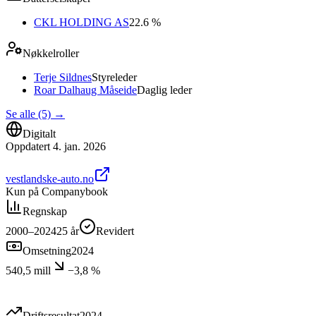
CKL HOLDING AS
22.6 %
Nøkkelroller
Terje Sildnes
Styreleder
Roar Dalhaug Måseide
Daglig leder
Se alle (5)
→
Digitalt
Oppdatert
4. jan. 2026
vestlandske-auto.no
Kun på Companybook
Regnskap
2000–2024
25
år
Revidert
Omsetning
2024
540,5 mill
−3,8 %
Driftsresultat
2024