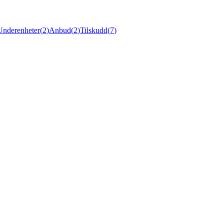
Underenheter
(
2
)
Anbud
(
2
)
Tilskudd
(
7
)