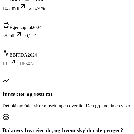
10,2 mill
+285,9 %
Egenkapital
2024
35 mill
+0,2 %
EBITDA
2024
13 t
+186,0 %
Inntekter og resultat
Det blå området viser omsetningen over tid. Den grønne linjen viser h
Balanse: hva eier de, og hvem skylder de penger?