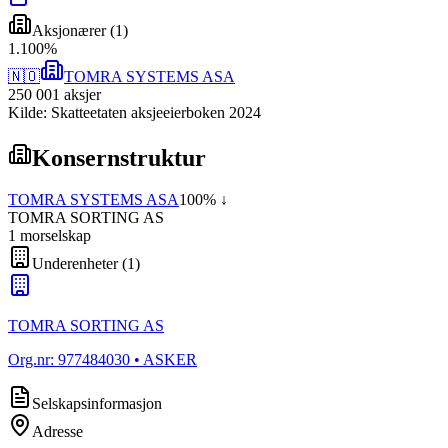
Aksjonærer
(
1
)
1
.
100
%
🇳🇴
TOMRA SYSTEMS ASA
250 001
aksjer
Kilde: Skatteetaten aksjeeierboken 2024
Konsernstruktur
TOMRA SYSTEMS ASA
100
% ↓
TOMRA SORTING AS
1
morselskap
Underenheter
(
1
)
TOMRA SORTING AS
Org.nr:
977484030
• ASKER
Selskapsinformasjon
Adresse