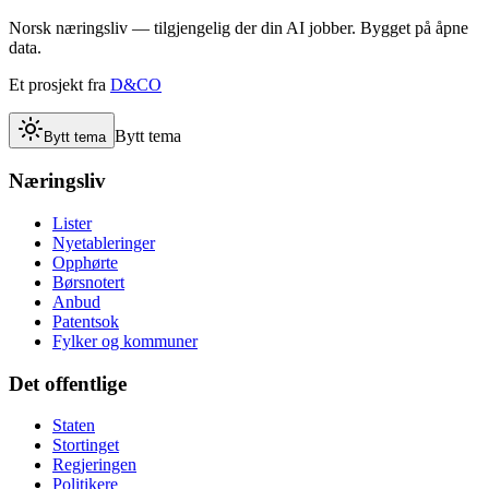
Norsk næringsliv — tilgjengelig der din AI jobber. Bygget på åpne
data.
Et prosjekt fra
D&CO
Bytt tema
Bytt tema
Næringsliv
Lister
Nyetableringer
Opphørte
Børsnotert
Anbud
Patentsok
Fylker og kommuner
Det offentlige
Staten
Stortinget
Regjeringen
Politikere