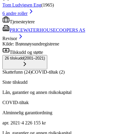
Tom Ludvigsen Eng
(
1965
)
6
andre roller
Tjenesteytere
PRICEWATERHOUSECOOPERS AS
Revisor
Kilde: Brønnøysundregistrene
Tilskudd og støtte
26
tilskudd
(
2001–2021
)
Skattefunn
(
24
)
COVID-tiltak
(
2
)
Siste tilskudd
Lån, garantier og annen risikokapital
COVID-tiltak
Alminnelig garantiordning
apr. 2021
·
4 226 155 kr
Lån, garantier og annen risikokapital