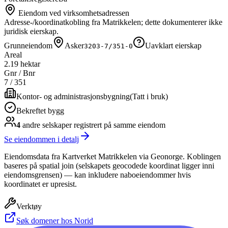
Eiendom ved virksomhetsadressen
Adresse-/koordinatkobling fra Matrikkelen; dette dokumenterer ikke
juridisk eierskap.
Grunneiendom
Asker
Uavklart eierskap
3203-7/351-0
Areal
2.19 hektar
Gnr / Bnr
7
/
351
Kontor- og administrasjonsbygning
(
Tatt i bruk
)
Bekreftet bygg
4
andre selskap
er
registrert på samme eiendom
Se eiendommen i detalj
Eiendomsdata fra Kartverket Matrikkelen via Geonorge. Koblingen
baseres på spatial join (selskapets geocodede koordinat ligger inni
eiendomsgrensen) — kan inkludere naboeiendommer hvis
koordinatet er upresist.
Verktøy
Søk domener hos Norid