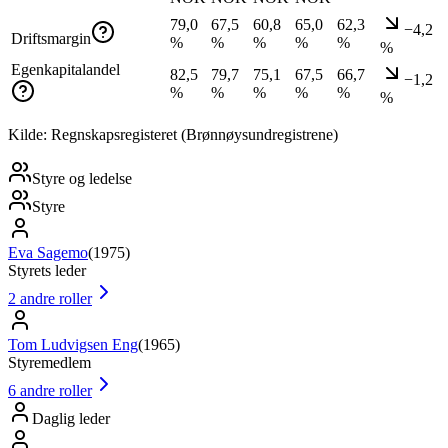
79,0
67,5
60,8
65,0
62,3
−4,2
Driftsmargin
%
%
%
%
%
%
Egenkapitalandel
82,5
79,7
75,1
67,5
66,7
−1,2
%
%
%
%
%
%
Kilde: Regnskapsregisteret (Brønnøysundregistrene)
Styre og ledelse
Styre
Eva Sagemo
(
1975
)
Styrets leder
2
andre roller
Tom Ludvigsen Eng
(
1965
)
Styremedlem
6
andre roller
Daglig leder