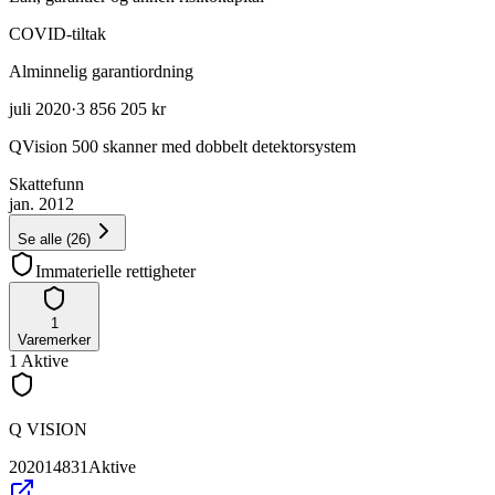
COVID-tiltak
Alminnelig garantiordning
juli 2020
·
3 856 205 kr
QVision 500 skanner med dobbelt detektorsystem
Skattefunn
jan. 2012
Se alle
(
26
)
Immaterielle rettigheter
1
Varemerker
1
Aktive
Q VISION
202014831
Aktive