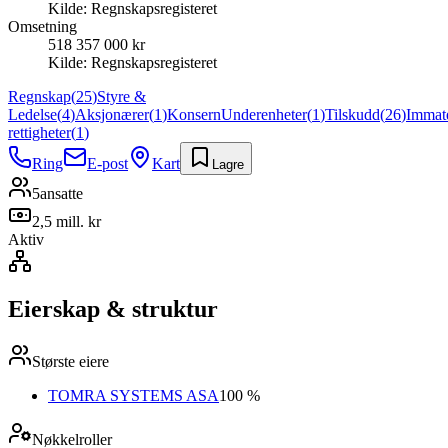
Kilde:
Regnskapsregisteret
Omsetning
518 357 000 kr
Kilde:
Regnskapsregisteret
Regnskap
(
25
)
Styre &
Ledelse
(
4
)
Aksjonærer
(
1
)
Konsern
Underenheter
(
1
)
Tilskudd
(
26
)
Immate
rettigheter
(
1
)
Ring
E-post
Kart
Lagre
5
ansatte
2,5 mill. kr
Aktiv
Eierskap & struktur
Største eiere
TOMRA SYSTEMS ASA
100 %
Nøkkelroller