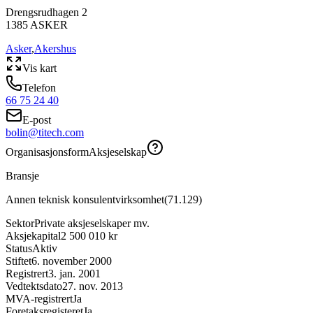
Drengsrudhagen 2
1385
ASKER
Asker
,
Akershus
Vis kart
Telefon
66 75 24 40
E-post
bolin@titech.com
Organisasjonsform
Aksjeselskap
Bransje
Annen teknisk konsulentvirksomhet
(
71.129
)
Sektor
Private aksjeselskaper mv.
Aksjekapital
2 500 010 kr
Status
Aktiv
Stiftet
6. november 2000
Registrert
3. jan. 2001
Vedtektsdato
27. nov. 2013
MVA-registrert
Ja
Foretaksregisteret
Ja