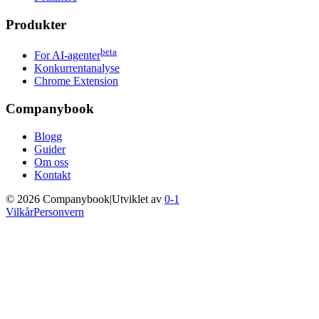
Produkter
beta
For AI-agenter
Konkurrentanalyse
Chrome Extension
Companybook
Blogg
Guider
Om oss
Kontakt
©
2026
Companybook
|
Utviklet av
0-1
Vilkår
Personvern