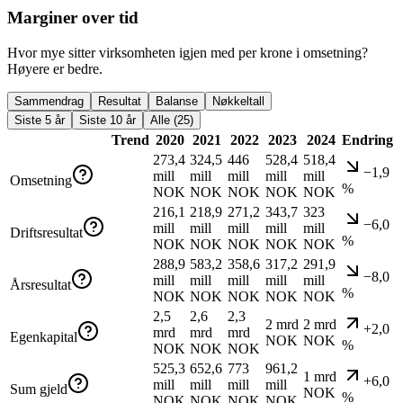
Marginer over tid
Hvor mye sitter virksomheten igjen med per krone i omsetning?
Høyere er bedre.
Sammendrag
Resultat
Balanse
Nøkkeltall
Siste 5 år
Siste 10 år
Alle (25)
Trend
2020
2021
2022
2023
2024
Endring
273,4
324,5
446
528,4
518,4
−1,9
mill
mill
mill
mill
mill
Omsetning
%
NOK
NOK
NOK
NOK
NOK
216,1
218,9
271,2
343,7
323
−6,0
mill
mill
mill
mill
mill
Driftsresultat
%
NOK
NOK
NOK
NOK
NOK
288,9
583,2
358,6
317,2
291,9
−8,0
mill
mill
mill
mill
mill
Årsresultat
%
NOK
NOK
NOK
NOK
NOK
2,5
2,6
2,3
2 mrd
2 mrd
+2,0
mrd
mrd
mrd
Egenkapital
NOK
NOK
%
NOK
NOK
NOK
525,3
652,6
773
961,2
1 mrd
+6,0
mill
mill
mill
mill
Sum gjeld
NOK
%
NOK
NOK
NOK
NOK