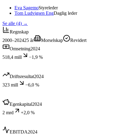
Eva Sagemo
Styreleder
Tom Ludvigsen Eng
Daglig leder
Se alle (4)
→
Regnskap
2000–2024
25
år
Morselskap
Revidert
Omsetning
2024
518,4 mill
−1,9 %
Driftsresultat
2024
323 mill
−6,0 %
Egenkapital
2024
2 mrd
+2,0 %
EBITDA
2024