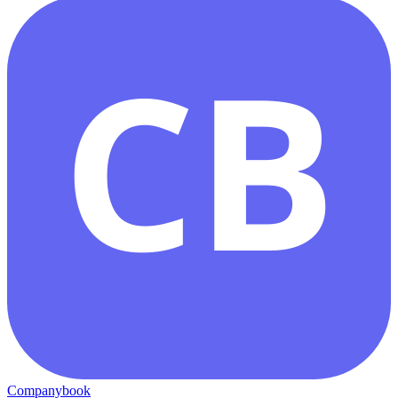
CB
Companybook