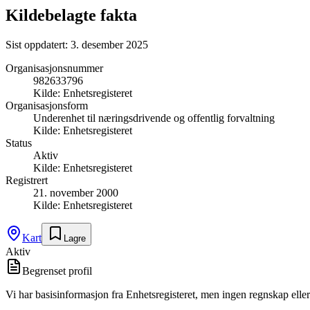
Kildebelagte fakta
Sist oppdatert:
3. desember 2025
Organisasjonsnummer
982633796
Kilde:
Enhetsregisteret
Organisasjonsform
Underenhet til næringsdrivende og offentlig forvaltning
Kilde:
Enhetsregisteret
Status
Aktiv
Kilde:
Enhetsregisteret
Registrert
21. november 2000
Kilde:
Enhetsregisteret
Kart
Lagre
Aktiv
Begrenset profil
Vi har basisinformasjon fra Enhetsregisteret, men ingen regnskap eller