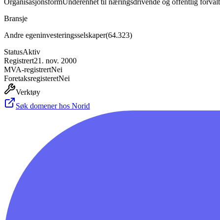
Organisasjonsform
Underenhet til næringsdrivende og offentlig forval
Bransje
Andre egeninvesteringsselskaper
(
64.323
)
Status
Aktiv
Registrert
21. nov. 2000
MVA-registrert
Nei
Foretaksregisteret
Nei
Verktøy
Søk domener hos Norid