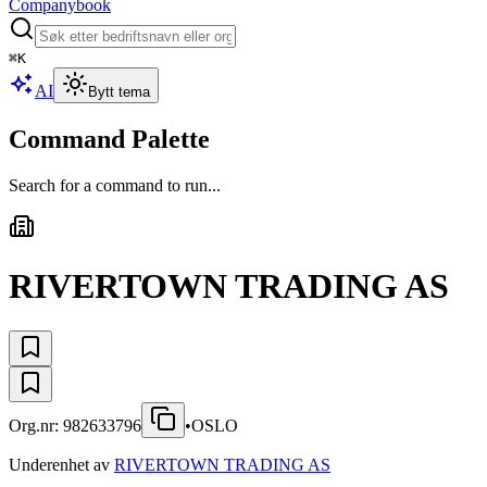
Companybook
⌘
K
AI
Bytt tema
Command Palette
Search for a command to run...
RIVERTOWN TRADING AS
Org.nr:
982633796
•
OSLO
Underenhet av
RIVERTOWN TRADING AS