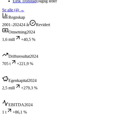
Eirik Tronstad
Daglig leder
Se alle (4)
→
Regnskap
2001–2024
24
år
Revidert
Omsetning
2024
1,6 mill
+40,5 %
Driftsresultat
2024
705 t
+221,9 %
Egenkapital
2024
2,5 mill
+279,3 %
EBITDA
2024
1 t
+86,1 %