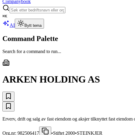
Companybook
⌘
K
AI
Bytt tema
Command Palette
Search for a command to run...
ARKEN HOLDING AS
Erverv, drift og salg av fast eiendom og aksjer tilknyttet fast eiendom o
Org.nr:
982506417
•
Stiftet
2000
•
STEINKJER