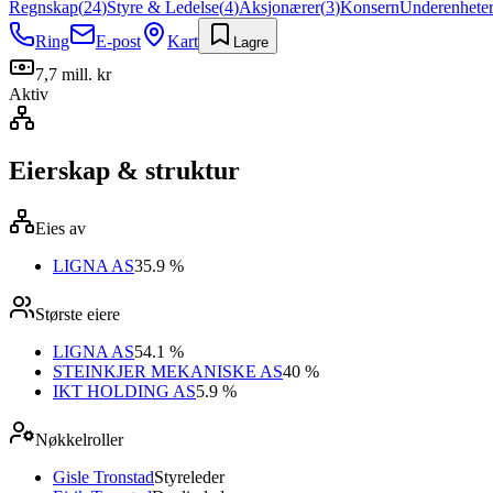
Regnskap
(
24
)
Styre & Ledelse
(
4
)
Aksjonærer
(
3
)
Konsern
Underenhete
Ring
E-post
Kart
Lagre
7,7 mill. kr
Aktiv
Eierskap & struktur
Eies av
LIGNA AS
35.9 %
Største eiere
LIGNA AS
54.1 %
STEINKJER MEKANISKE AS
40 %
IKT HOLDING AS
5.9 %
Nøkkelroller
Gisle Tronstad
Styreleder