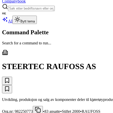
Companybook
⌘
K
AI
Bytt tema
Command Palette
Search for a command to run...
STEERTEC RAUFOSS AS
Utvikling, produksjon og salg av komponenter deler til kjøretøyproduse
Org.nr:
982250773
•
83
ansatte
•
Stiftet
2000
•
RAUFOSS