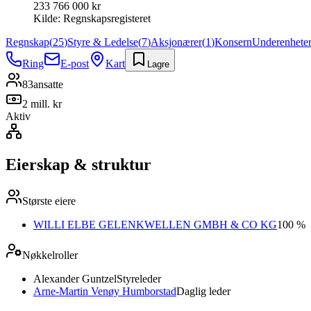
233 766 000 kr
Kilde:
Regnskapsregisteret
Regnskap
(
25
)
Styre & Ledelse
(
7
)
Aksjonærer
(
1
)
Konsern
Underenhete
Ring
E-post
Kart
Lagre
83
ansatte
2 mill. kr
Aktiv
Eierskap & struktur
Største eiere
WILLI ELBE GELENKWELLEN GMBH & CO KG
100 %
Nøkkelroller
Alexander Guntzel
Styreleder
Arne-Martin Venøy Humborstad
Daglig leder