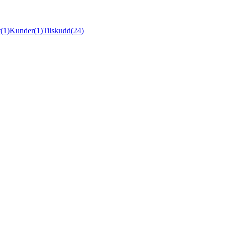
r
(
1
)
Kunder
(
1
)
Tilskudd
(
24
)