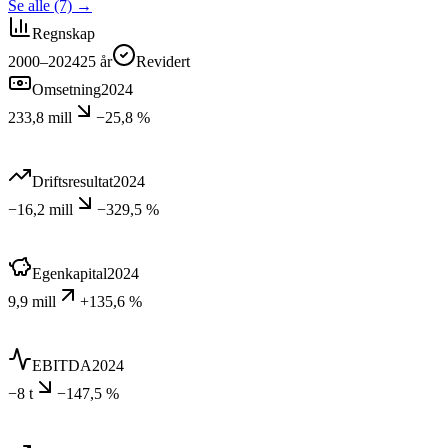
Se alle (7)
→
Regnskap
2000–2024
25
år
Revidert
Omsetning
2024
233,8 mill
−25,8 %
Driftsresultat
2024
−16,2 mill
−329,5 %
Egenkapital
2024
9,9 mill
+135,6 %
EBITDA
2024
−8 t
−147,5 %