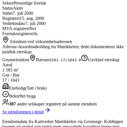
Sektor
Personlige foretak
Status
Aktiv
Stiftet
7. juli 2000
Registrert
15. aug. 2000
Vedtektsdato
7. juli 2000
MVA-registrert
Nei
Foretaksregisteret
Ja
Eiendom ved virksomhetsadressen
Adresse-/koordinatkobling fra Matrikkelen; dette dokumenterer ikke
juridisk eierskap.
Grunneiendom
Bærum
Uavklart eierskap
3201-17/1043-0
Areal
1 585 m²
Gnr / Bnr
17
/
1043
Enebolig
(
Tatt i bruk
)
Bekreftet bygg
307
andre selskap
er
registrert på samme eiendom
Se eiendommen i detalj
Eiendomsdata fra Kartverket Matrikkelen via Geonorge. Koblingen
baseres på spatial join (selskapets geocodede koordinat ligger inni