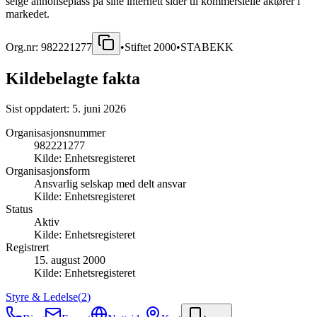
selge annonseplass på sine internett sider til kommersielle aktører i
markedet.
Org.nr:
982221277
•
Stiftet
2000
•
STABEKK
Kildebelagte fakta
Sist oppdatert:
5. juni 2026
Organisasjonsnummer
982221277
Kilde:
Enhetsregisteret
Organisasjonsform
Ansvarlig selskap med delt ansvar
Kilde:
Enhetsregisteret
Status
Aktiv
Kilde:
Enhetsregisteret
Registrert
15. august 2000
Kilde:
Enhetsregisteret
Styre & Ledelse
(
2
)