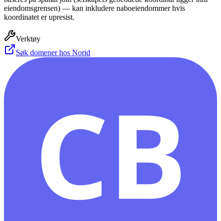
eiendomsgrensen) — kan inkludere naboeiendommer hvis
koordinatet er upresist.
Verktøy
Søk domener hos Norid
CB