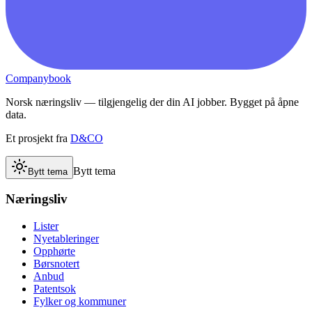
Companybook
Norsk næringsliv — tilgjengelig der din AI jobber. Bygget på åpne
data.
Et prosjekt fra
D&CO
Bytt tema
Bytt tema
Næringsliv
Lister
Nyetableringer
Opphørte
Børsnotert
Anbud
Patentsok
Fylker og kommuner