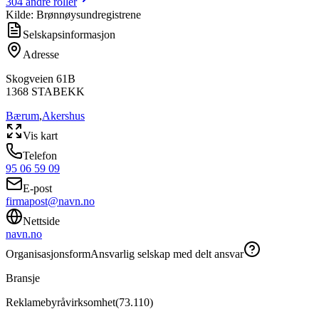
304
andre roller
Kilde: Brønnøysundregistrene
Selskapsinformasjon
Adresse
Skogveien 61B
1368
STABEKK
Bærum
,
Akershus
Vis kart
Telefon
95 06 59 09
E-post
firmapost@navn.no
Nettside
navn.no
Organisasjonsform
Ansvarlig selskap med delt ansvar
Bransje
Reklamebyråvirksomhet
(
73.110
)