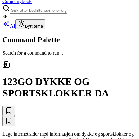
Companybook
⌘
K
AI
Bytt tema
Command Palette
Search for a command to run...
123GO DYKKE OG
SPORTSKLOKKER DA
Lage internettsider med informasjon om dykke og sportsklokker og