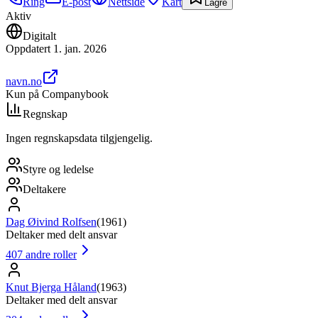
Ring
E-post
Nettside
Kart
Lagre
Aktiv
Digitalt
Oppdatert
1. jan. 2026
navn.no
Kun på Companybook
Regnskap
Ingen regnskapsdata tilgjengelig.
Styre og ledelse
Deltakere
Dag Øivind Rolfsen
(
1961
)
Deltaker med delt ansvar
407
andre roller
Knut Bjerga Håland
(
1963
)
Deltaker med delt ansvar