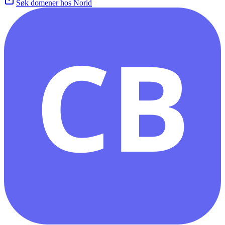
Søk domener hos Norid
CB