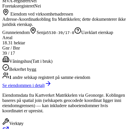
MVA-registrert
Nei
Foretaksregisteret
Nei
Eiendom ved virksomhetsadressen
Adresse-/koordinatkobling fra Matrikkelen; dette dokumenterer ikke
juridisk eierskap.
Grunneiendom
Senja
Uavklart eierskap
5530-39/17-0
Areal
18.31 hektar
Gnr / Bnr
39
/
17
Våningshus
(
Tatt i bruk
)
Bekreftet bygg
1
andre selskap
registrert på samme eiendom
Se eiendommen i detalj
Eiendomsdata fra Kartverket Matrikkelen via Geonorge. Koblingen
baseres på spatial join (selskapets geocodede koordinat ligger inni
eiendomsgrensen) — kan inkludere naboeiendommer hvis
koordinatet er upresist.
Verktøy