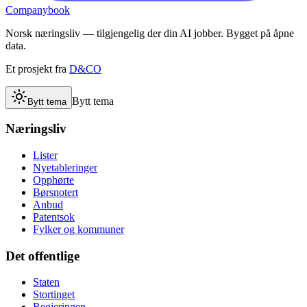
Companybook
Norsk næringsliv — tilgjengelig der din AI jobber. Bygget på åpne
data.
Et prosjekt fra
D&CO
Bytt tema
Bytt tema
Næringsliv
Lister
Nyetableringer
Opphørte
Børsnotert
Anbud
Patentsok
Fylker og kommuner
Det offentlige
Staten
Stortinget
Regjeringen