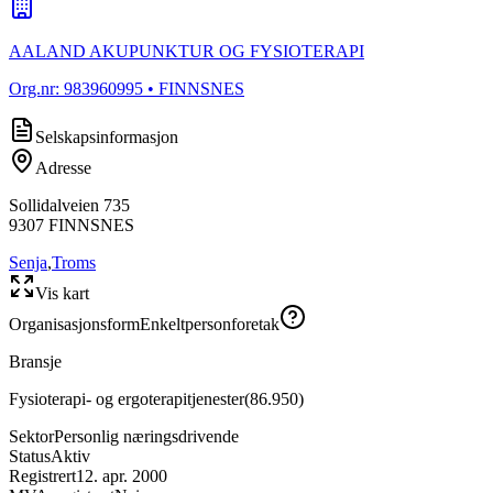
AALAND AKUPUNKTUR OG FYSIOTERAPI
Org.nr:
983960995
• FINNSNES
Selskapsinformasjon
Adresse
Sollidalveien 735
9307
FINNSNES
Senja
,
Troms
Vis kart
Organisasjonsform
Enkeltpersonforetak
Bransje
Fysioterapi- og ergoterapitjenester
(
86.950
)
Sektor
Personlig næringsdrivende
Status
Aktiv
Registrert
12. apr. 2000