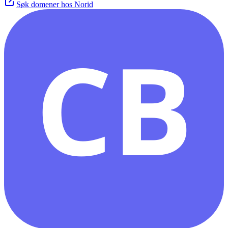
Søk domener hos Norid
CB