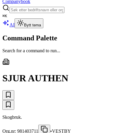
Companybook
⌘
K
AI
Bytt tema
Command Palette
Search for a command to run...
SJUR AUTHEN
Skogbruk.
Org.nr:
981403711
•
VESTBY