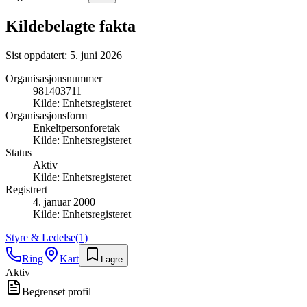
Kildebelagte fakta
Sist oppdatert:
5. juni 2026
Organisasjonsnummer
981403711
Kilde:
Enhetsregisteret
Organisasjonsform
Enkeltpersonforetak
Kilde:
Enhetsregisteret
Status
Aktiv
Kilde:
Enhetsregisteret
Registrert
4. januar 2000
Kilde:
Enhetsregisteret
Styre & Ledelse
(
1
)
Ring
Kart
Lagre
Aktiv
Begrenset profil