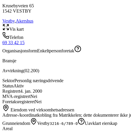
Krusebyveien 65
1542
VESTBY
Vestby
,
Akershus
Vis kart
Telefon
69 33 42 15
Organisasjonsform
Enkeltpersonforetak
Bransje
Avvirkning
(
02.200
)
Sektor
Personlig næringsdrivende
Status
Aktiv
Registrert
4. jan. 2000
MVA-registrert
Nei
Foretaksregisteret
Nei
Eiendom ved virksomhetsadressen
Adresse-/koordinatkobling fra Matrikkelen; dette dokumenterer ikke ju
Grunneiendom
Vestby
Uavklart eierskap
3216-6/789-0
Areal