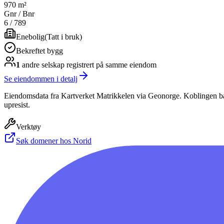
970 m²
Gnr / Bnr
6
/
789
Enebolig
(
Tatt i bruk
)
Bekreftet bygg
1
andre selskap
registrert på samme eiendom
Se eiendommen i detalj
Eiendomsdata fra Kartverket Matrikkelen via Geonorge. Koblingen bas
upresist.
Verktøy
Søk domener hos Norid