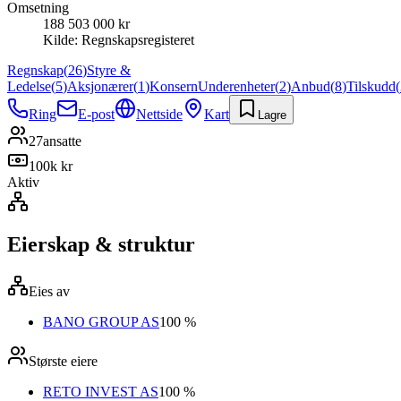
Omsetning
188 503 000 kr
Kilde:
Regnskapsregisteret
Regnskap
(
26
)
Styre &
Ledelse
(
5
)
Aksjonærer
(
1
)
Konsern
Underenheter
(
2
)
Anbud
(
8
)
Tilskudd
(
Ring
E-post
Nettside
Kart
Lagre
27
ansatte
100k kr
Aktiv
Eierskap & struktur
Eies av
BANO GROUP AS
100 %
Største eiere
RETO INVEST AS
100 %