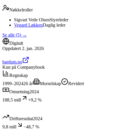
Nøkkelroller
Sigvart Vetle Olsen
Styreleder
Vegard Løkken
Daglig leder
Se alle (5)
→
Digitalt
Oppdatert
2. jan. 2026
bardum.no
Kun på Companybook
Regnskap
1999–2024
26
år
Morselskap
Revidert
Omsetning
2024
188,5 mill
+9,2 %
Driftsresultat
2024
9,8 mill
−48,7 %