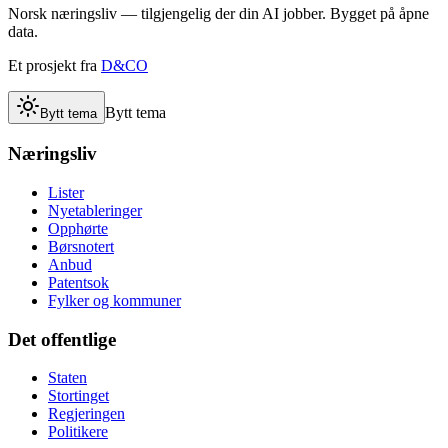
Norsk næringsliv — tilgjengelig der din AI jobber. Bygget på åpne
data.
Et prosjekt fra
D&CO
Bytt tema
Bytt tema
Næringsliv
Lister
Nyetableringer
Opphørte
Børsnotert
Anbud
Patentsok
Fylker og kommuner
Det offentlige
Staten
Stortinget
Regjeringen
Politikere