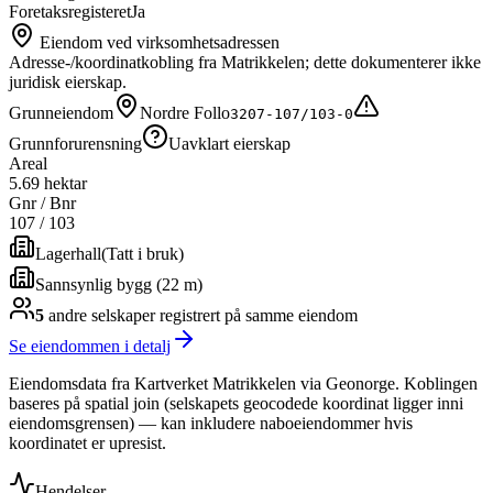
Foretaksregisteret
Ja
Eiendom ved virksomhetsadressen
Adresse-/koordinatkobling fra Matrikkelen; dette dokumenterer ikke
juridisk eierskap.
Grunneiendom
Nordre Follo
3207-107/103-0
Grunnforurensning
Uavklart eierskap
Areal
5.69 hektar
Gnr / Bnr
107
/
103
Lagerhall
(
Tatt i bruk
)
Sannsynlig bygg (22 m)
5
andre selskap
er
registrert på samme eiendom
Se eiendommen i detalj
Eiendomsdata fra Kartverket Matrikkelen via Geonorge. Koblingen
baseres på spatial join (selskapets geocodede koordinat ligger inni
eiendomsgrensen) — kan inkludere naboeiendommer hvis
koordinatet er upresist.
Hendelser