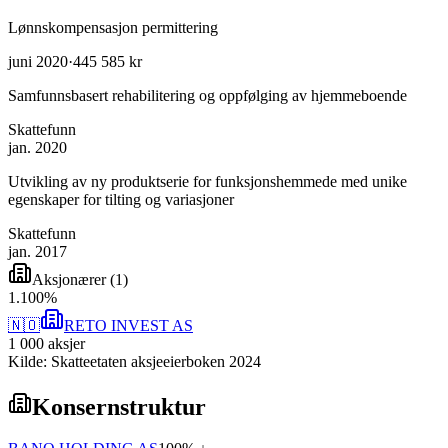
Lønnskompensasjon permittering
juni 2020
·
445 585 kr
Samfunnsbasert rehabilitering og oppfølging av hjemmeboende
Skattefunn
jan. 2020
Utvikling av ny produktserie for funksjonshemmede med unike
egenskaper for tilting og variasjoner
Skattefunn
jan. 2017
Aksjonærer
(
1
)
1
.
100
%
🇳🇴
RETO INVEST AS
1 000
aksjer
Kilde: Skatteetaten aksjeeierboken 2024
Konsernstruktur