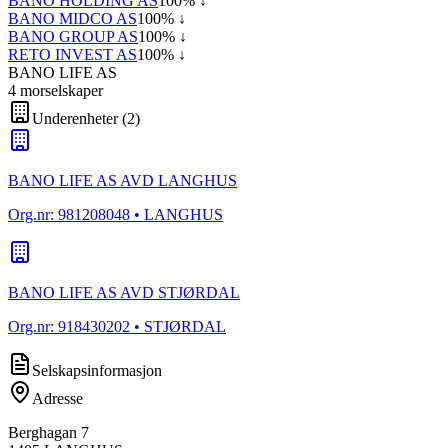
BANO HOLDING AS
100
% ↓
BANO MIDCO AS
100
% ↓
BANO GROUP AS
100
% ↓
RETO INVEST AS
100
% ↓
BANO LIFE AS
4
morselskap
er
Underenheter
(
2
)
BANO LIFE AS AVD LANGHUS
Org.nr:
981208048
• LANGHUS
BANO LIFE AS AVD STJØRDAL
Org.nr:
918430202
• STJØRDAL
Selskapsinformasjon
Adresse
Berghagan 7