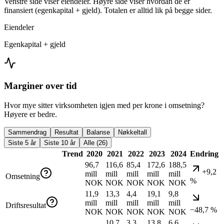
Venstre side viser eiendeler. Høyre side viser hvordan de er
finansiert (egenkapital + gjeld). Totalen er alltid lik på begge sider.
Eiendeler
Egenkapital + gjeld
Marginer over tid
Hvor mye sitter virksomheten igjen med per krone i omsetning?
Høyere er bedre.
Sammendrag
Resultat
Balanse
Nøkkeltall
Siste 5 år
Siste 10 år
Alle (26)
Trend
2020
2021
2022
2023
2024
Endring
96,7
116,6
85,4
172,6
188,5
+9,2
mill
mill
mill
mill
mill
Omsetning
%
NOK
NOK
NOK
NOK
NOK
11,9
13,3
4,4
19,1
9,8
mill
mill
mill
mill
mill
Driftsresultat
−48,7 %
NOK
NOK
NOK
NOK
NOK
10,7
3,3
13,8
6,6