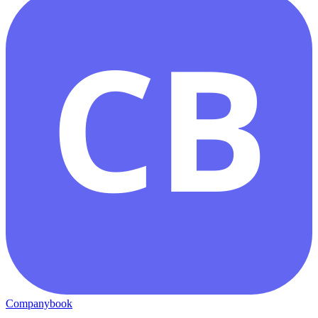
CB
Companybook