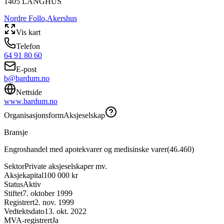
1405
LANGHUS
Nordre Follo
,
Akershus
Vis kart
Telefon
64 91 80 60
E-post
b@bardum.no
Nettside
www.bardum.no
Organisasjonsform
Aksjeselskap
Bransje
Engroshandel med apotekvarer og medisinske varer
(
46.460
)
Sektor
Private aksjeselskaper mv.
Aksjekapital
100 000 kr
Status
Aktiv
Stiftet
7. oktober 1999
Registrert
2. nov. 1999
Vedtektsdato
13. okt. 2022
MVA-registrert
Ja