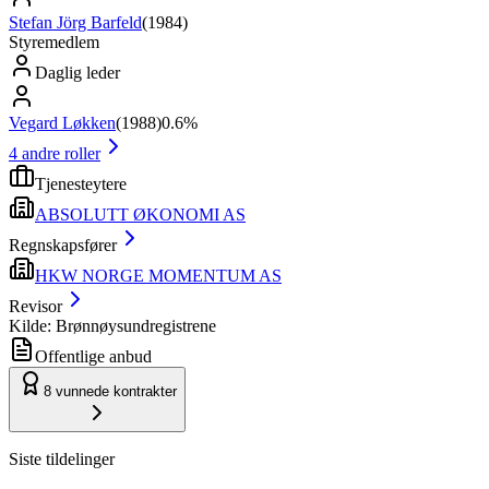
Stefan Jörg Barfeld
(
1984
)
Styremedlem
Daglig leder
Vegard Løkken
(
1988
)
0.6%
4
andre roller
Tjenesteytere
ABSOLUTT ØKONOMI AS
Regnskapsfører
HKW NORGE MOMENTUM AS
Revisor
Kilde: Brønnøysundregistrene
Offentlige anbud
8
vunnede kontrakter
Siste tildelinger