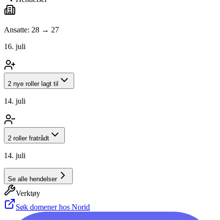
Ansatte: 28 → 27
16. juli
2 nye roller lagt til
14. juli
2 roller fratrådt
14. juli
Se alle hendelser
Verktøy
Søk domener hos Norid