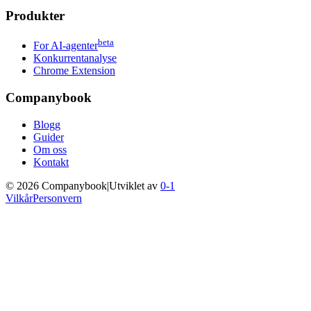
Produkter
beta
For AI-agenter
Konkurrentanalyse
Chrome Extension
Companybook
Blogg
Guider
Om oss
Kontakt
©
2026
Companybook
|
Utviklet av
0-1
Vilkår
Personvern