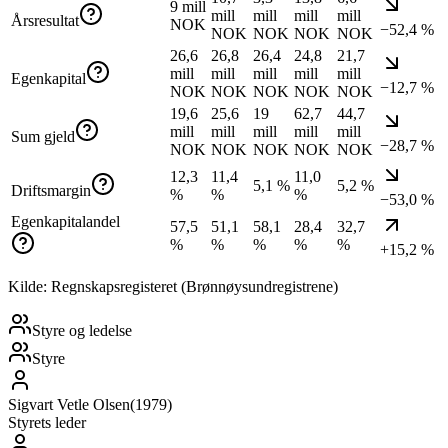
9 mill
mill
mill
mill
mill
Årsresultat
NOK
−52,4 %
NOK
NOK
NOK
NOK
26,6
26,8
26,4
24,8
21,7
mill
mill
mill
mill
mill
Egenkapital
−12,7 %
NOK
NOK
NOK
NOK
NOK
19,6
25,6
19
62,7
44,7
mill
mill
mill
mill
mill
Sum gjeld
−28,7 %
NOK
NOK
NOK
NOK
NOK
12,3
11,4
11,0
5,1 %
5,2 %
Driftsmargin
%
%
%
−53,0 %
Egenkapitalandel
57,5
51,1
58,1
28,4
32,7
%
%
%
%
%
+15,2 %
Kilde: Regnskapsregisteret (Brønnøysundregistrene)
Styre og ledelse
Styre
Sigvart Vetle Olsen
(
1979
)
Styrets leder