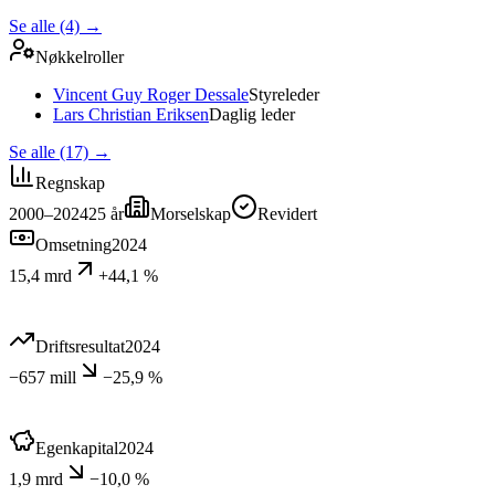
Se alle (4)
→
Nøkkelroller
Vincent Guy Roger Dessale
Styreleder
Lars Christian Eriksen
Daglig leder
Se alle (17)
→
Regnskap
2000–2024
25
år
Morselskap
Revidert
Omsetning
2024
15,4 mrd
+44,1 %
Driftsresultat
2024
−657 mill
−25,9 %
Egenkapital
2024
1,9 mrd
−10,0 %