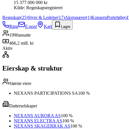
15 377 000 000 kr
Kilde:
Regnskapsregisteret
Regnskap
(
25
)
Styre & Ledelse
(
17
)
Aksjonærer
(
1
)
Konsern
Portefølje
(
4
Ring
E-post
Kart
Lagre
1990
ansatte
466,2 mill. kr
Aktiv
Eierskap & struktur
Største eiere
NEXANS PARTICIPATIONS SA
100 %
Datterselskaper
NEXANS AURORA AS
100 %
NEXANS ELECTRA AS
100 %
NEXANS SKAGERRAK AS
100 %