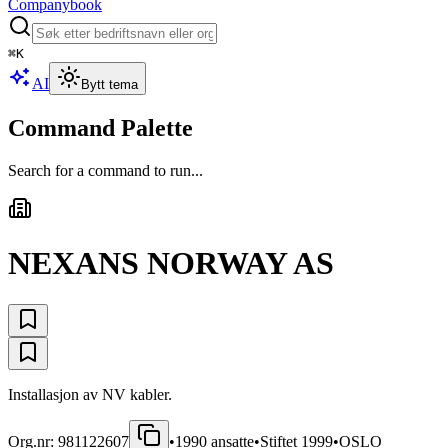
Companybook
⌘
K
AI
Bytt tema
Command Palette
Search for a command to run...
NEXANS NORWAY AS
Installasjon av NV kabler.
Org.nr:
981122607
•
1990
ansatte
•
Stiftet
1999
•
OSLO