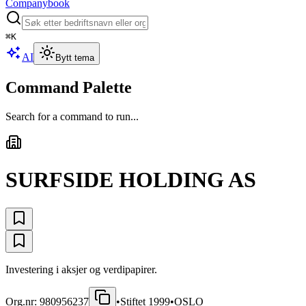
Companybook
⌘
K
AI
Bytt tema
Command Palette
Search for a command to run...
SURFSIDE HOLDING AS
Investering i aksjer og verdipapirer.
Org.nr:
980956237
•
Stiftet
1999
•
OSLO