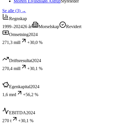
Morten Eivindssøn Astrup
Styreleder
Se alle (3)
→
Regnskap
1999–2024
26
år
Morselskap
Revidert
Omsetning
2024
271,3 mill
+30,0 %
Driftsresultat
2024
270,4 mill
+30,1 %
Egenkapital
2024
1,6 mrd
+56,2 %
EBITDA
2024
270 t
+30,1 %