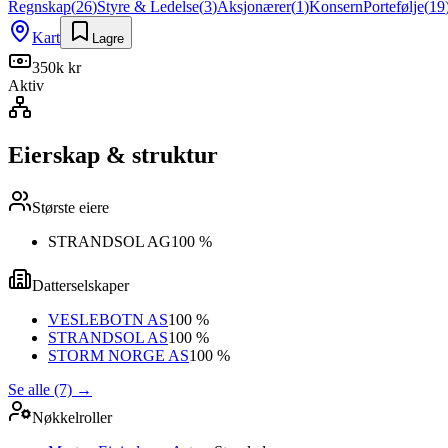
Regnskap
(
26
)
Styre & Ledelse
(
3
)
Aksjonærer
(
1
)
Konsern
Portefølje
(
19
Kart
Lagre
350k kr
Aktiv
Eierskap & struktur
Største eiere
STRANDSOL AG
100 %
Datterselskaper
VESLEBOTN AS
100 %
STRANDSOL AS
100 %
STORM NORGE AS
100 %
Se alle (7)
→
Nøkkelroller