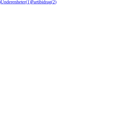
)
Underenheter
(
1
)
Partibidrag
(
2
)