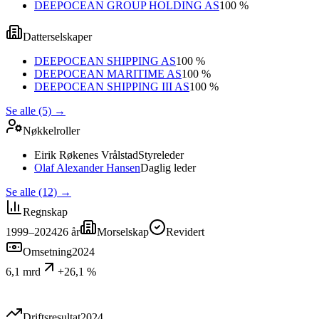
DEEPOCEAN GROUP HOLDING AS
100 %
Datterselskaper
DEEPOCEAN SHIPPING AS
100 %
DEEPOCEAN MARITIME AS
100 %
DEEPOCEAN SHIPPING III AS
100 %
Se alle (5)
→
Nøkkelroller
Eirik Røkenes Vrålstad
Styreleder
Olaf Alexander Hansen
Daglig leder
Se alle (12)
→
Regnskap
1999–2024
26
år
Morselskap
Revidert
Omsetning
2024
6,1 mrd
+26,1 %
Driftsresultat
2024