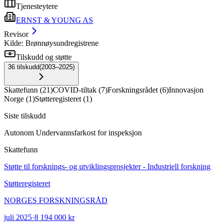
Tjenesteytere
ERNST & YOUNG AS
Revisor
Kilde: Brønnøysundregistrene
Tilskudd og støtte
36
tilskudd
(
2003–2025
)
Skattefunn
(
21
)
COVID-tiltak
(
7
)
Forskningsrådet
(
6
)
Innovasjon
Norge
(
1
)
Støtteregisteret
(
1
)
Siste tilskudd
Autonom Undervannsfarkost for inspeksjon
Skattefunn
Støtte til forsknings- og utviklingsprosjekter - Industriell forskning
Støtteregisteret
NORGES FORSKNINGSRÅD
juli 2025
·
8 194 000 kr