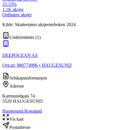
33.33
%
1.1K
aksjer
Ordinære aksjer
Kilde: Skatteetaten aksjeeierboken 2024
Underenheter
(
1
)
DEEPOCEAN AS
Org.nr:
980774996
• HAUGESUND
Selskapsinformasjon
Adresse
Karmsundgata 74
5529
HAUGESUND
Haugesund
,
Rogaland
Vis kart
Postadresse