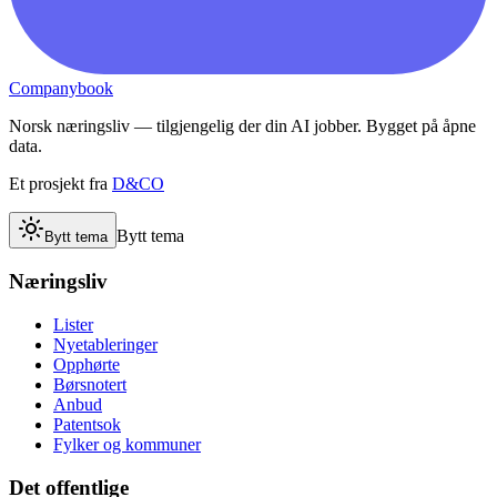
Companybook
Norsk næringsliv — tilgjengelig der din AI jobber. Bygget på åpne
data.
Et prosjekt fra
D&CO
Bytt tema
Bytt tema
Næringsliv
Lister
Nyetableringer
Opphørte
Børsnotert
Anbud
Patentsok
Fylker og kommuner
Det offentlige