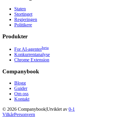
Staten
Stortinget
Regjeringen
Politikere
Produkter
beta
For AI-agenter
Konkurrentanalyse
Chrome Extension
Companybook
Blogg
Guider
Om oss
Kontakt
©
2026
Companybook
|
Utviklet av
0-1
Vilkår
Personvern