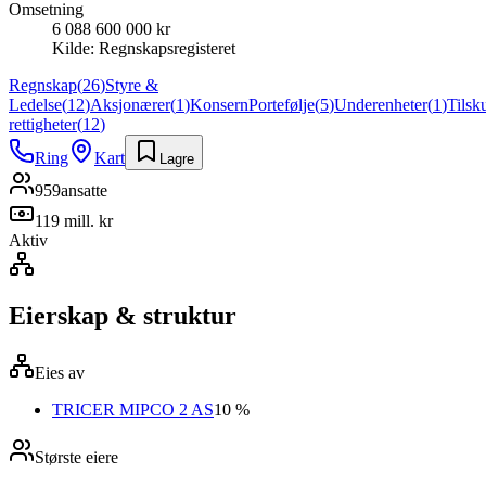
Omsetning
6 088 600 000 kr
Kilde:
Regnskapsregisteret
Regnskap
(
26
)
Styre &
Ledelse
(
12
)
Aksjonærer
(
1
)
Konsern
Portefølje
(
5
)
Underenheter
(
1
)
Tilsk
rettigheter
(
12
)
Ring
Kart
Lagre
959
ansatte
119 mill. kr
Aktiv
Eierskap & struktur
Eies av
TRICER MIPCO 2 AS
10 %
Største eiere