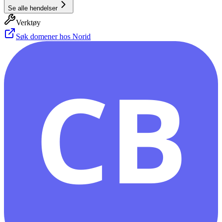
Se alle hendelser
Verktøy
Søk domener hos Norid
CB