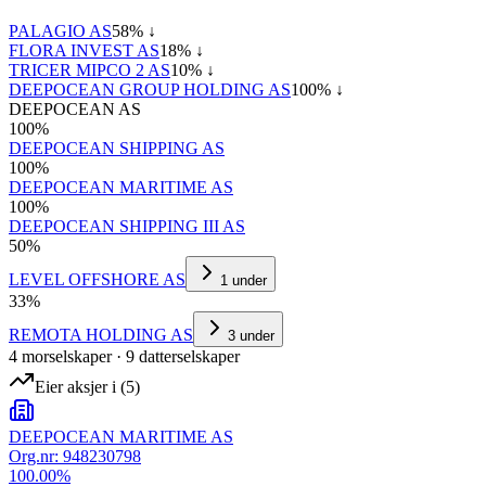
PALAGIO AS
58
% ↓
FLORA INVEST AS
18
% ↓
TRICER MIPCO 2 AS
10
% ↓
DEEPOCEAN GROUP HOLDING AS
100
% ↓
DEEPOCEAN AS
100
%
DEEPOCEAN SHIPPING AS
100
%
DEEPOCEAN MARITIME AS
100
%
DEEPOCEAN SHIPPING III AS
50
%
LEVEL OFFSHORE AS
1
under
33
%
REMOTA HOLDING AS
3
under
4
morselskap
er
·
9
datterselskap
er
Eier aksjer i
(
5
)
DEEPOCEAN MARITIME AS
Org.nr:
948230798
100.00
%