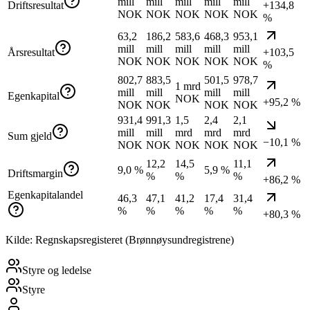
mill
mill
mill
mill
mill
Driftsresultat
+134,8
NOK
NOK
NOK
NOK
NOK
%
63,2
186,2
583,6
468,3
953,1
mill
mill
mill
mill
mill
Årsresultat
+103,5
NOK
NOK
NOK
NOK
NOK
%
802,7
883,5
501,5
978,7
1 mrd
mill
mill
mill
mill
Egenkapital
NOK
+95,2 %
NOK
NOK
NOK
NOK
931,4
991,3
1,5
2,4
2,1
mill
mill
mrd
mrd
mrd
Sum gjeld
−10,1 %
NOK
NOK
NOK
NOK
NOK
12,2
14,5
11,1
9,0 %
5,9 %
Driftsmargin
%
%
%
+86,2 %
Egenkapitalandel
46,3
47,1
41,2
17,4
31,4
%
%
%
%
%
+80,3 %
Kilde: Regnskapsregisteret (Brønnøysundregistrene)
Styre og ledelse
Styre