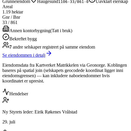
Grunneiendom
Haugesund
Uavklart eierskap
1106-33/861-0
Areal
1.19 hektar
Gnr / Bnr
33
/
861
Annen kontorbygning
(
Tatt i bruk
)
Bekreftet bygg
7
andre selskap
er
registrert på samme eiendom
Se eiendommen i detalj
Eiendomsdata fra Kartverket Matrikkelen via Geonorge. Koblingen
baseres på spatial join (selskapets geocodede koordinat ligger inni
eiendomsgrensen) — kan inkludere naboeiendommer hvis
koordinatet er upresist.
Hendelser
Ny Styrets leder: Eirik Røkenes Vrålstad
29. juli