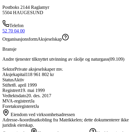
Postboks 2144 Raglamyr
5504
HAUGESUND
Telefon
52 70 04 00
Organisasjonsform
Aksjeselskap
Bransje
Andre tjenester tilknyttet utvinning av råolje og naturgass
(
09.109
)
Sektor
Private aksjeselskaper mv.
Aksjekapital
118 961 802 kr
Status
Aktiv
Stiftet
8. april 1999
Registrert
19. mai 1999
Vedtektsdato
20. des. 2017
MVA-registrert
Ja
Foretaksregisteret
Ja
Eiendom ved virksomhetsadressen
Adresse-/koordinatkobling fra Matrikkelen; dette dokumenterer ikke
juridisk eierskap.