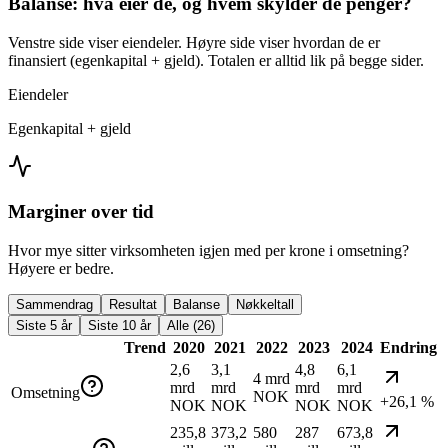
Balanse: hva eier de, og hvem skylder de penger?
Venstre side viser eiendeler. Høyre side viser hvordan de er
finansiert (egenkapital + gjeld). Totalen er alltid lik på begge sider.
Eiendeler
Egenkapital + gjeld
Marginer over tid
Hvor mye sitter virksomheten igjen med per krone i omsetning?
Høyere er bedre.
Sammendrag
Resultat
Balanse
Nøkkeltall
Siste 5 år
Siste 10 år
Alle (26)
Trend
2020
2021
2022
2023
2024
Endring
2,6
3,1
4,8
6,1
4 mrd
mrd
mrd
mrd
mrd
Omsetning
NOK
+26,1 %
NOK
NOK
NOK
NOK
235,8
373,2
580
287
673,8