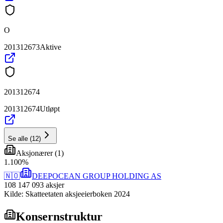
O
201312673
Aktive
201312674
201312674
Utløpt
Se alle
(
12
)
Aksjonærer
(
1
)
1
.
100
%
🇳🇴
DEEPOCEAN GROUP HOLDING AS
108 147 093
aksjer
Kilde: Skatteetaten aksjeeierboken 2024
Konsernstruktur