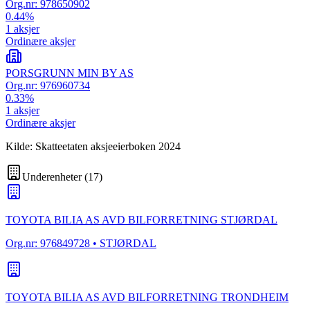
Org.nr:
978650902
0.44
%
1
aksjer
Ordinære aksjer
PORSGRUNN MIN BY AS
Org.nr:
976960734
0.33
%
1
aksjer
Ordinære aksjer
Kilde: Skatteetaten aksjeeierboken 2024
Underenheter
(
17
)
TOYOTA BILIA AS AVD BILFORRETNING STJØRDAL
Org.nr:
976849728
• STJØRDAL
TOYOTA BILIA AS AVD BILFORRETNING TRONDHEIM