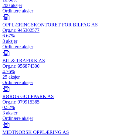
200
aksjer
Ordinære aksjer
OPPLÆRINGSKONTORET FOR BILFAG AS
Org.nr:
945302577
6.67
%
8
aksjer
Ordinære aksjer
BIL & TRAFIKK AS
Org.nr:
956874300
4.76
%
25
aksjer
Ordinære aksjer
RØROS GOLFPARK AS
Org.nr:
979915365
0.52
%
3
aksjer
Ordinære aksjer
MIDTNORSK OPPLÆRING AS