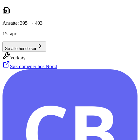
Ansatte: 395 → 403
15. apr.
Se alle hendelser
Verktøy
Søk domener hos Norid
CB