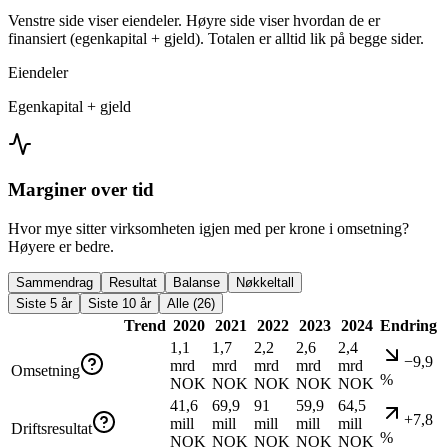
Venstre side viser eiendeler. Høyre side viser hvordan de er
finansiert (egenkapital + gjeld). Totalen er alltid lik på begge sider.
Eiendeler
Egenkapital + gjeld
Marginer over tid
Hvor mye sitter virksomheten igjen med per krone i omsetning?
Høyere er bedre.
Sammendrag
Resultat
Balanse
Nøkkeltall
Siste 5 år
Siste 10 år
Alle (26)
Trend
2020
2021
2022
2023
2024
Endring
1,1
1,7
2,2
2,6
2,4
−9,9
mrd
mrd
mrd
mrd
mrd
Omsetning
%
NOK
NOK
NOK
NOK
NOK
41,6
69,9
91
59,9
64,5
+7,8
mill
mill
mill
mill
mill
Driftsresultat
%
NOK
NOK
NOK
NOK
NOK