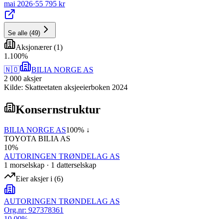
mai 2026
·
55 795 kr
Se alle
(
49
)
Aksjonærer
(
1
)
1
.
100
%
🇳🇴
BILIA NORGE AS
2 000
aksjer
Kilde: Skatteetaten aksjeeierboken 2024
Konsernstruktur
BILIA NORGE AS
100
% ↓
TOYOTA BILIA AS
10
%
AUTORINGEN TRØNDELAG AS
1
morselskap
·
1
datterselskap
Eier aksjer i
(
6
)
AUTORINGEN TRØNDELAG AS
Org.nr:
927378361
10.00
%