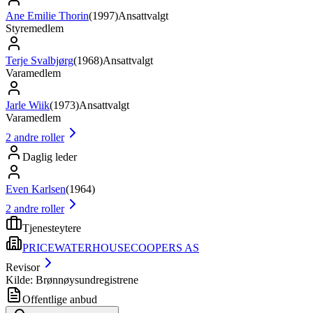
Ane Emilie Thorin
(
1997
)
Ansattvalgt
Styremedlem
Terje Svalbjørg
(
1968
)
Ansattvalgt
Varamedlem
Jarle Wiik
(
1973
)
Ansattvalgt
Varamedlem
2
andre roller
Daglig leder
Even Karlsen
(
1964
)
2
andre roller
Tjenesteytere
PRICEWATERHOUSECOOPERS AS
Revisor
Kilde: Brønnøysundregistrene
Offentlige anbud