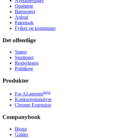
Nyetableringer
Opphørte
Børsnotert
Anbud
Patentsok
Fylker og kommuner
Det offentlige
Staten
Stortinget
Regjeringen
Politikere
Produkter
beta
For AI-agenter
Konkurrentanalyse
Chrome Extension
Companybook
Blogg
Guider