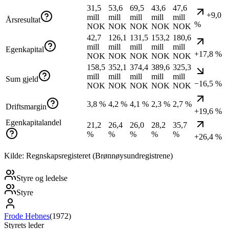
31,5
53,6
69,5
43,6
47,6
+9,0
mill
mill
mill
mill
mill
Årsresultat
%
NOK
NOK
NOK
NOK
NOK
42,7
126,1
131,5
153,2
180,6
mill
mill
mill
mill
mill
Egenkapital
+17,8 %
NOK
NOK
NOK
NOK
NOK
158,5
352,1
374,4
389,6
325,3
mill
mill
mill
mill
mill
Sum gjeld
−16,5 %
NOK
NOK
NOK
NOK
NOK
3,8 %
4,2 %
4,1 %
2,3 %
2,7 %
Driftsmargin
+19,6 %
Egenkapitalandel
21,2
26,4
26,0
28,2
35,7
%
%
%
%
%
+26,4 %
Kilde: Regnskapsregisteret (Brønnøysundregistrene)
Styre og ledelse
Styre
Frode Hebnes
(
1972
)
Styrets leder