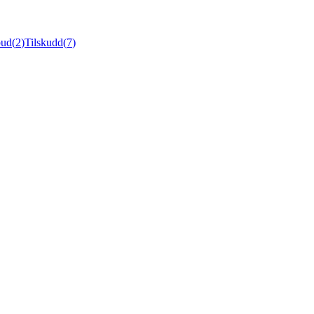
ud
(
2
)
Tilskudd
(
7
)