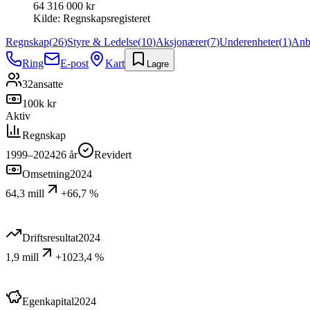
64 316 000 kr
Kilde:
Regnskapsregisteret
Regnskap
(
26
)
Styre & Ledelse
(
10
)
Aksjonærer
(
7
)
Underenheter
(
1
)
Anb
Ring
E-post
Kart
Lagre
32
ansatte
100k kr
Aktiv
Regnskap
1999–2024
26
år
Revidert
Omsetning
2024
64,3 mill
+66,7 %
Driftsresultat
2024
1,9 mill
+1023,4 %
Egenkapital
2024