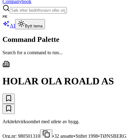
Companybook
⌘
K
AI
Bytt tema
Command Palette
Search for a command to run...
HOLAR OLA ROALD AS
Arkitektvirksomhet med utleie av bygg.
Org.nr:
980501310
•
32
ansatte
•
Stiftet
1998
•
TØNSBERG