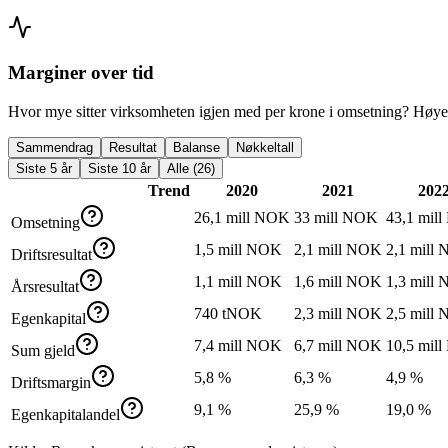
Marginer over tid
Hvor mye sitter virksomheten igjen med per krone i omsetning? Høyer
Sammendrag
Resultat
Balanse
Nøkkeltall
Siste 5 år
Siste 10 år
Alle (26)
Trend
2020
2021
202
26,1 mill NOK
33 mill NOK
43,1 mil
Omsetning
1,5 mill NOK
2,1 mill NOK
2,1 mill
Driftsresultat
1,1 mill NOK
1,6 mill NOK
1,3 mill
Årsresultat
740 tNOK
2,3 mill NOK
2,5 mill
Egenkapital
7,4 mill NOK
6,7 mill NOK
10,5 mil
Sum gjeld
5,8 %
6,3 %
4,9 %
Driftsmargin
9,1 %
25,9 %
19,0 %
Egenkapitalandel