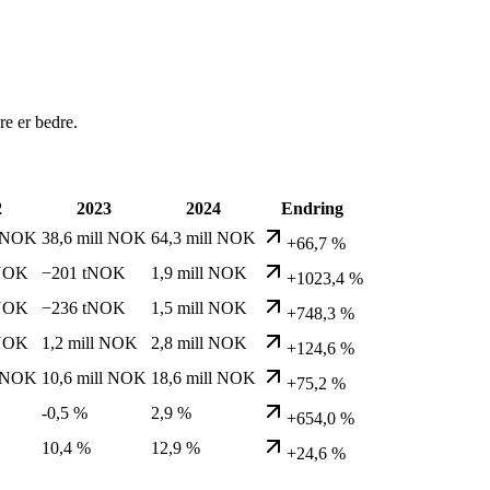
e er bedre.
2
2023
2024
Endring
l NOK
38,6 mill NOK
64,3 mill NOK
+66,7 %
 NOK
−201 tNOK
1,9 mill NOK
+1023,4 %
 NOK
−236 tNOK
1,5 mill NOK
+748,3 %
 NOK
1,2 mill NOK
2,8 mill NOK
+124,6 %
l NOK
10,6 mill NOK
18,6 mill NOK
+75,2 %
-0,5 %
2,9 %
+654,0 %
10,4 %
12,9 %
+24,6 %