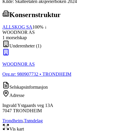
Kilde: Skatteetaten aksjeeierboken 2024
Konsernstruktur
ALLSKOG SA
100
% ↓
WOODNOR AS
1
morselskap
Underenheter
(
1
)
WOODNOR AS
Org.nr:
980907732
• TRONDHEIM
Selskapsinformasjon
Adresse
Ingvald Ystgaards veg 13A
7047
TRONDHEIM
Trondheim
,
Trøndelag
Vis kart