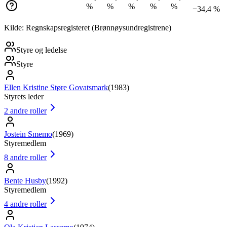
%
%
%
%
%
−34,4 %
Kilde: Regnskapsregisteret (Brønnøysundregistrene)
Styre og ledelse
Styre
Ellen Kristine Støre Govatsmark
(
1983
)
Styrets leder
2
andre roller
Jostein Smemo
(
1969
)
Styremedlem
8
andre roller
Bente Husby
(
1992
)
Styremedlem
4
andre roller