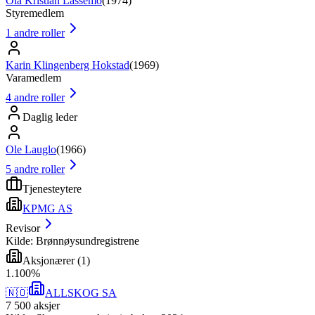
Ola Kristian Lassemo
(
1974
)
Styremedlem
1
andre roller
Karin Klingenberg Hokstad
(
1969
)
Varamedlem
4
andre roller
Daglig leder
Ole Lauglo
(
1966
)
5
andre roller
Tjenesteytere
KPMG AS
Revisor
Kilde: Brønnøysundregistrene
Aksjonærer
(
1
)
1
.
100
%
🇳🇴
ALLSKOG SA
7 500
aksjer