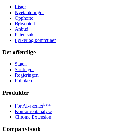
Lister
Nyetableringer
Opphørte
Børsnotert
Anbud
Patentsok
Fylker og kommuner
Det offentlige
Staten
Stortinget
Regjeringen
Politikere
Produkter
beta
For AI-agenter
Konkurrentanalyse
Chrome Extension
Companybook