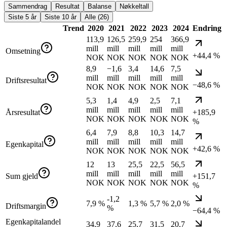
Sammendrag
Resultat
Balanse
Nøkkeltall
Siste 5 år
Siste 10 år
Alle (26)
Trend
2020
2021
2022
2023
2024
Endring
113,9
126,5
259,9
254
366,9
mill
mill
mill
mill
mill
Omsetning
+44,4 %
NOK
NOK
NOK
NOK
NOK
8,9
−1,6
3,4
14,6
7,5
mill
mill
mill
mill
mill
Driftsresultat
−48,6 %
NOK
NOK
NOK
NOK
NOK
5,3
1,4
4,9
2,5
7,1
mill
mill
mill
mill
mill
Årsresultat
+185,9
NOK
NOK
NOK
NOK
NOK
%
6,4
7,9
8,8
10,3
14,7
mill
mill
mill
mill
mill
Egenkapital
+42,6 %
NOK
NOK
NOK
NOK
NOK
12
13
25,5
22,5
56,5
mill
mill
mill
mill
mill
Sum gjeld
+151,7
NOK
NOK
NOK
NOK
NOK
%
-1,2
7,9 %
1,3 %
5,7 %
2,0 %
Driftsmargin
%
−64,4 %
Egenkapitalandel
34,9
37,6
25,7
31,5
20,7