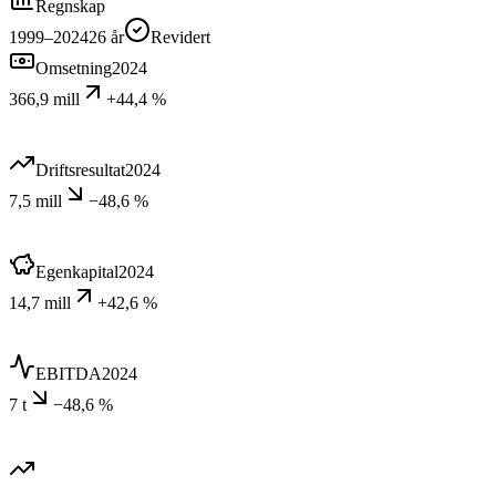
Regnskap
1999–2024
26
år
Revidert
Omsetning
2024
366,9 mill
+44,4 %
Driftsresultat
2024
7,5 mill
−48,6 %
Egenkapital
2024
14,7 mill
+42,6 %
EBITDA
2024
7 t
−48,6 %