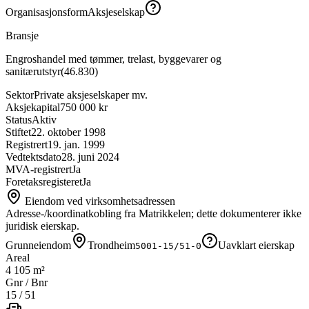
Organisasjonsform
Aksjeselskap
Bransje
Engroshandel med tømmer, trelast, byggevarer og
sanitærutstyr
(
46.830
)
Sektor
Private aksjeselskaper mv.
Aksjekapital
750 000 kr
Status
Aktiv
Stiftet
22. oktober 1998
Registrert
19. jan. 1999
Vedtektsdato
28. juni 2024
MVA-registrert
Ja
Foretaksregisteret
Ja
Eiendom ved virksomhetsadressen
Adresse-/koordinatkobling fra Matrikkelen; dette dokumenterer ikke
juridisk eierskap.
Grunneiendom
Trondheim
Uavklart eierskap
5001-15/51-0
Areal
4 105 m²
Gnr / Bnr
15
/
51