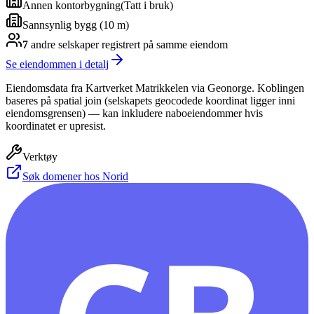
Annen kontorbygning
(
Tatt i bruk
)
Sannsynlig bygg (10 m)
7
andre selskap
er
registrert på samme eiendom
Se eiendommen i detalj
Eiendomsdata fra Kartverket Matrikkelen via Geonorge. Koblingen
baseres på spatial join (selskapets geocodede koordinat ligger inni
eiendomsgrensen) — kan inkludere naboeiendommer hvis
koordinatet er upresist.
Verktøy
Søk domener hos Norid