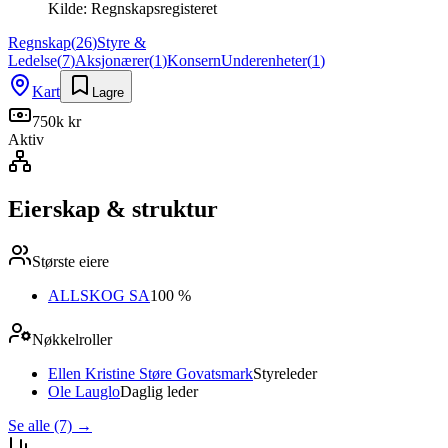
Kilde:
Regnskapsregisteret
Regnskap
(
26
)
Styre &
Ledelse
(
7
)
Aksjonærer
(
1
)
Konsern
Underenheter
(
1
)
Kart
Lagre
750k kr
Aktiv
Eierskap & struktur
Største eiere
ALLSKOG SA
100 %
Nøkkelroller
Ellen Kristine Støre Govatsmark
Styreleder
Ole Lauglo
Daglig leder
Se alle (7)
→