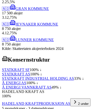
2
.
25,5
%
🇳🇴
GRAN KOMMUNE
17 500
aksjer
3
.
12,75
%
🇳🇴
JEVNAKER KOMMUNE
8 750
aksjer
4
.
12,75
%
🇳🇴
LUNNER KOMMUNE
8 750
aksjer
Kilde: Skatteetaten aksjeeierboken 2024
Konsernstruktur
STATKRAFT SF
100
% ↓
STATKRAFT AS
100
% ↓
STATKRAFT INDUSTRIAL HOLDING AS
33
% ↓
Å ENERGI AS
100
% ↓
Å ENERGI VANNKRAFT AS
49
% ↓
HADELAND KRAFT AS
100
%
HADELAND KRAFTPRODUKSJON AS
2
under
5
morselskap
er
·
3
datterselskap
er