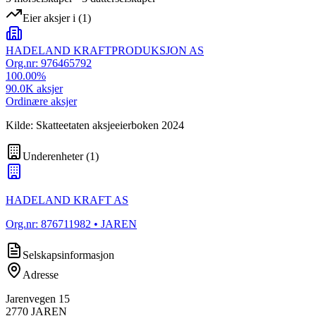
Eier aksjer i
(
1
)
HADELAND KRAFTPRODUKSJON AS
Org.nr:
976465792
100.00
%
90.0K
aksjer
Ordinære aksjer
Kilde: Skatteetaten aksjeeierboken 2024
Underenheter
(
1
)
HADELAND KRAFT AS
Org.nr:
876711982
• JAREN
Selskapsinformasjon
Adresse
Jarenvegen 15
2770
JAREN