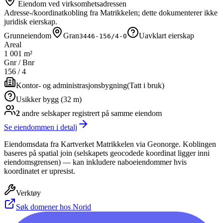
Eiendom ved virksomhetsadressen
Adresse-/koordinatkobling fra Matrikkelen; dette dokumenterer ikke
juridisk eierskap.
Grunneiendom
Gran
Uavklart eierskap
3446-156/4-0
Areal
1 001 m²
Gnr / Bnr
156
/
4
Kontor- og administrasjonsbygning
(
Tatt i bruk
)
Usikker bygg (32 m)
2
andre selskap
er
registrert på samme eiendom
Se eiendommen i detalj
Eiendomsdata fra Kartverket Matrikkelen via Geonorge. Koblingen
baseres på spatial join (selskapets geocodede koordinat ligger inni
eiendomsgrensen) — kan inkludere naboeiendommer hvis
koordinatet er upresist.
Verktøy
Søk domener hos Norid