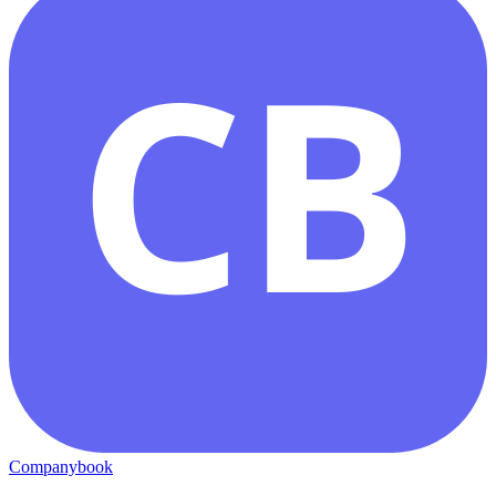
CB
Companybook