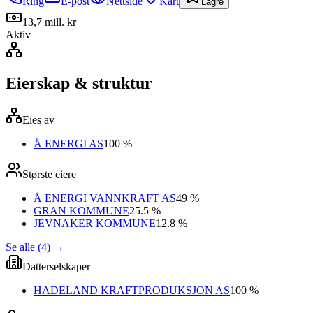
Ring
E-post
Nettside
Kart
Lagre
13,7 mill. kr
Aktiv
Eierskap & struktur
Eies av
Å ENERGI AS
100 %
Største eiere
Å ENERGI VANNKRAFT AS
49 %
GRAN KOMMUNE
25.5 %
JEVNAKER KOMMUNE
12.8 %
Se alle (4)
→
Datterselskaper
HADELAND KRAFTPRODUKSJON AS
100 %