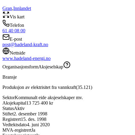
Gran
,
Innlandet
Vis kart
Telefon
61 40 08 00
E-post
post@hadeland-kraft.no
Nettside
www.hadeland-energi.no
Organisasjonsform
Aksjeselskap
Bransje
Produksjon av elektrisitet fra vannkraft
(
35.121
)
Sektor
Kommunalt eide aksjeselskaper mv.
Aksjekapital
13 725 400 kr
Status
Aktiv
Stiftet
2. desember 1998
Registrert
15. des. 1998
Vedtektsdato
4. juni 2020
MVA-registrert
Ja