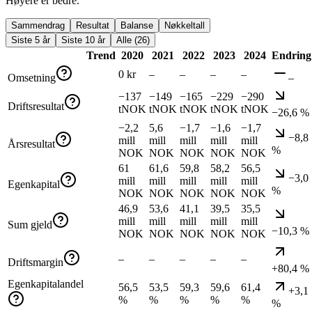
Høyere er bedre.
Sammendrag
Resultat
Balanse
Nøkkeltall
Siste 5 år
Siste 10 år
Alle (26)
Trend
2020
2021
2022
2023
2024
Endring
0 kr
–
–
–
–
Omsetning
–
−137
−149
−165
−229
−290
Driftsresultat
tNOK
tNOK
tNOK
tNOK
tNOK
−26,6 %
−2,2
5,6
−1,7
−1,6
−1,7
−8,8
mill
mill
mill
mill
mill
Årsresultat
%
NOK
NOK
NOK
NOK
NOK
61
61,6
59,8
58,2
56,5
−3,0
mill
mill
mill
mill
mill
Egenkapital
%
NOK
NOK
NOK
NOK
NOK
46,9
53,6
41,1
39,5
35,5
mill
mill
mill
mill
mill
Sum gjeld
−10,3 %
NOK
NOK
NOK
NOK
NOK
–
–
–
–
–
Driftsmargin
+80,4 %
Egenkapitalandel
56,5
53,5
59,3
59,6
61,4
+3,1
%
%
%
%
%
%