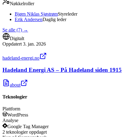
Nøkkelroller
Bjørn Niklas Sjøstrøm
Styreleder
Erik Andersen
Daglig leder
Se alle (7)
→
Digitalt
Oppdatert
3. jan. 2026
hadeland-energi.no
Hadeland Energi AS – På Hadeland siden 1915
about
Teknologier
Plattform
WordPress
Analyse
Google Tag Manager
2
teknologier
oppdaget