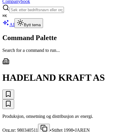
Companybook
⌘
K
AI
Bytt tema
Command Palette
Search for a command to run...
HADELAND KRAFT AS
Produksjon, omsetning og distribusjon av energi.
Org.nr:
980340511
•
Stiftet
1998
•
JAREN