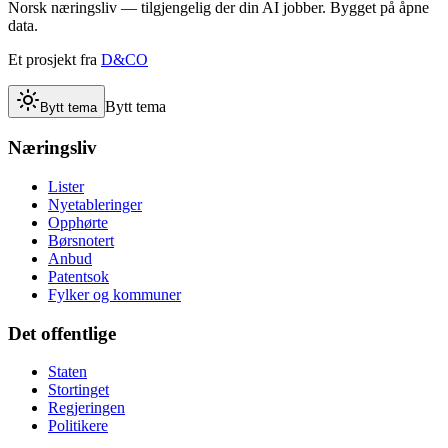
Norsk næringsliv — tilgjengelig der din AI jobber. Bygget på åpne
data.
Et prosjekt fra
D&CO
Bytt tema
Bytt tema
Næringsliv
Lister
Nyetableringer
Opphørte
Børsnotert
Anbud
Patentsok
Fylker og kommuner
Det offentlige
Staten
Stortinget
Regjeringen
Politikere