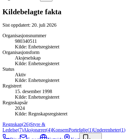
Kildebelagte fakta
Sist oppdatert:
20. juli 2026
Organisasjonsnummer
980340511
Kilde:
Enhetsregisteret
Organisasjonsform
Aksjeselskap
Kilde:
Enhetsregisteret
Status
Aktiv
Kilde:
Enhetsregisteret
Registrert
15. desember 1998
Kilde:
Enhetsregisteret
Regnskapsår
2024
Kilde:
Regnskapsregisteret
Regnskap
(
26
)
Styre &
Ledelse
(
7
)
Aksjonærer
(
4
)
Konsern
Portefølje
(
1
)
Underenheter
(
1
)