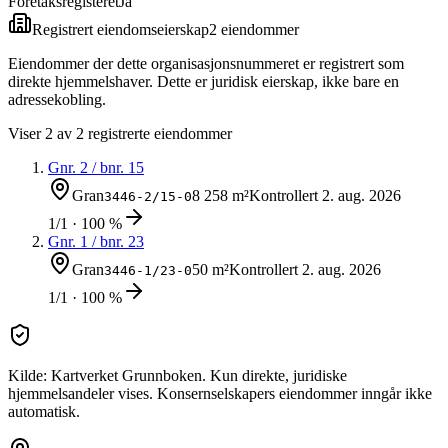
Foretaksregisteret
Ja
Registrert eiendomseierskap
2
eiendom
mer
Eiendommer der dette organisasjonsnummeret er registrert som
direkte hjemmelshaver. Dette er juridisk eierskap, ikke bare en
adressekobling.
Viser
2
av
2
registrerte eiendommer
Gnr.
2
/ bnr.
15
Gran
8 258 m²
Kontrollert
2. aug. 2026
3446-2/15-0
1/1 · 100 %
Gnr.
1
/ bnr.
23
Gran
50 m²
Kontrollert
2. aug. 2026
3446-1/23-0
1/1 · 100 %
Kilde: Kartverket Grunnboken. Kun direkte, juridiske
hjemmelsandeler vises. Konsernselskapers eiendommer inngår ikke
automatisk.