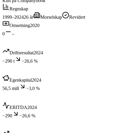
Kun på Companybook
Regnskap
1999–2024
26
år
Morselskap
Revidert
Omsetning
2020
0
–
Driftsresultat
2024
−290 t
−26,6 %
Egenkapital
2024
56,5 mill
−3,0 %
EBITDA
2024
−290
−26,6 %