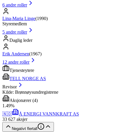
6
andre roller
Lina-Maria Linge
(
1990
)
Styremedlem
5
andre roller
Daglig leder
Erik Andersen
(
1967
)
12
andre roller
Tjenesteytere
TELL NORGE AS
Revisor
Kilde: Brønnøysundregistrene
Aksjonærer
(
4
)
1
.
49
%
🇳🇴
Å ENERGI VANNKRAFT AS
33 627
aksjer
Negativt flertall