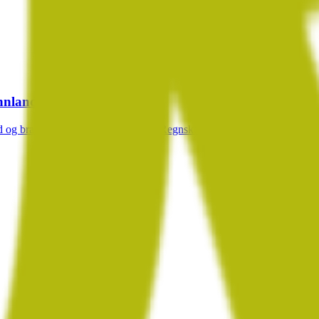
nnlandet
åd og bra service for din virksomhet. Regnskap, etablering og rådgivning