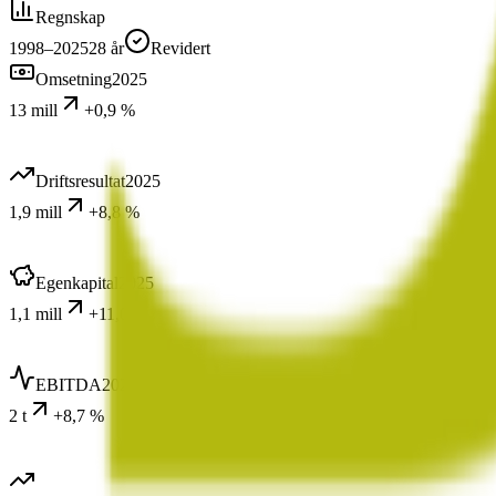
Regnskap
1998–2025
28
år
Revidert
Omsetning
2025
13 mill
+0,9 %
Driftsresultat
2025
1,9 mill
+8,8 %
Egenkapital
2025
1,1 mill
+11,0 %
EBITDA
2025
2 t
+8,7 %