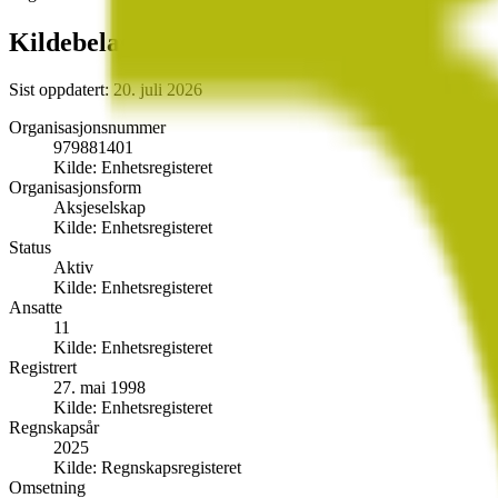
Kildebelagte fakta
Sist oppdatert:
20. juli 2026
Organisasjonsnummer
979881401
Kilde:
Enhetsregisteret
Organisasjonsform
Aksjeselskap
Kilde:
Enhetsregisteret
Status
Aktiv
Kilde:
Enhetsregisteret
Ansatte
11
Kilde:
Enhetsregisteret
Registrert
27. mai 1998
Kilde:
Enhetsregisteret
Regnskapsår
2025
Kilde:
Regnskapsregisteret
Omsetning