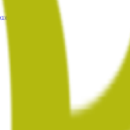
r
(
1
)
Kunder
(
333
)