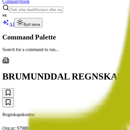
Companybook
⌘
K
AI
Bytt tema
Command Palette
Search for a command to run...
BRUMUNDDAL REGNSKAP 
Regnskapskontor.
Org.nr:
979881401
•
11
ansatte
•
Stiftet
1998
•
BRUMUNDDAL