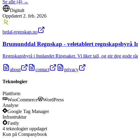
Se alle (4)
→
Digitalt
Oppdatert
2. feb. 2026
brdal-regnskap.no
Brumunddal Regnskap - veletablert regnskapsbyrå I
Regnskapsbyrå i Innlandet Ringsaker. Vi liker tall, og gir deg gode r
about
contact
privacy
Teknologier
Plattform
WooCommerce
WordPress
Analyse
Google Tag Manager
Infrastruktur
Fastly
4
teknologier
oppdaget
Kun på Companybook