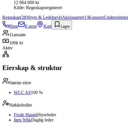
12 964 000 kr
Kilde:
Regnskapsregisteret
Regnskap
(
28
)
Styre & Ledelse
(
4
)
Aksjonærer
(
1
)
Konsern
Underenhete
Ring
E-post
Kart
Lagre
11
ansatte
100k kr
Aktiv
Eierskap & struktur
Største eiere
WLC AS
100 %
Nøkkelroller
Frode Haugli
Styreleder
Jørn Wiik
Daglig leder