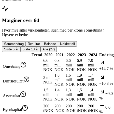
Marginer over tid
Hvor mye sitter virksomheten igjen med per krone i omsetning?
Høyere er bedre.
Sammendrag
Resultat
Balanse
Nøkkeltall
Siste 5 år
Siste 10 år
Alle (27)
Trend
2020
2021
2022
2023
2024
Endring
6,6
6,3
6,6
6,9
7,9
mill
mill
mill
mill
mill
Omsetning
+14,7 %
NOK
NOK
NOK
NOK
NOK
1,8
1,6
1,9
1,7
2 mill
mill
mill
mill
mill
Driftsresultat
NOK
−10,8 %
NOK
NOK
NOK
NOK
1,5
1,4
1,3
1,5
1,4
−9,0
mill
mill
mill
mill
mill
Årsresultat
%
NOK
NOK
NOK
NOK
NOK
200
200
200
200
200
0,0
Egenkapital
tNOK
tNOK
tNOK
tNOK
tNOK
%