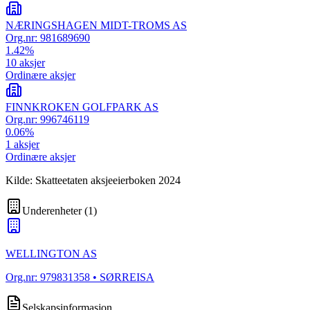
NÆRINGSHAGEN MIDT-TROMS AS
Org.nr:
981689690
1.42
%
10
aksjer
Ordinære aksjer
FINNKROKEN GOLFPARK AS
Org.nr:
996746119
0.06
%
1
aksjer
Ordinære aksjer
Kilde: Skatteetaten aksjeeierboken 2024
Underenheter
(
1
)
WELLINGTON AS
Org.nr:
979831358
• SØRREISA
Selskapsinformasjon