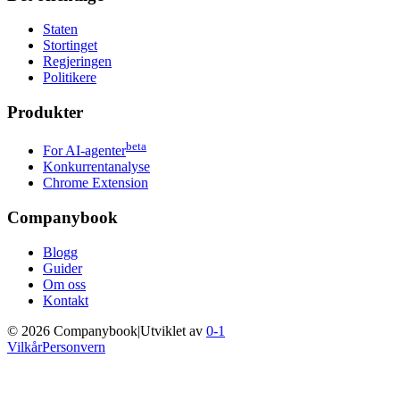
Staten
Stortinget
Regjeringen
Politikere
Produkter
beta
For AI-agenter
Konkurrentanalyse
Chrome Extension
Companybook
Blogg
Guider
Om oss
Kontakt
©
2026
Companybook
|
Utviklet av
0-1
Vilkår
Personvern