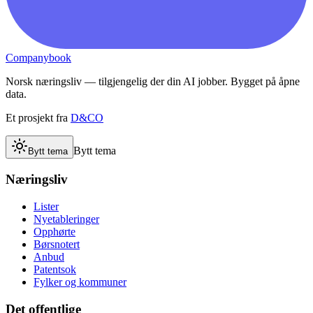
Companybook
Norsk næringsliv — tilgjengelig der din AI jobber. Bygget på åpne
data.
Et prosjekt fra
D&CO
Bytt tema
Bytt tema
Næringsliv
Lister
Nyetableringer
Opphørte
Børsnotert
Anbud
Patentsok
Fylker og kommuner
Det offentlige