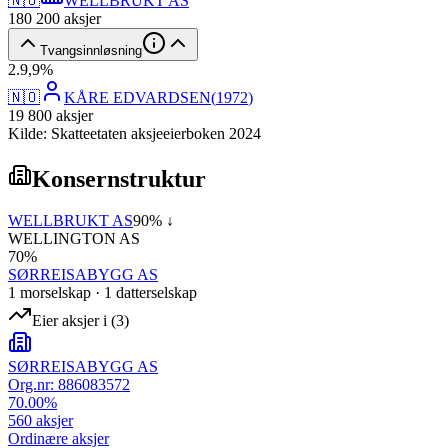
🇳🇴
WELLBRUKT AS
180 200
aksjer
Tvangsinnløsning
2
.
9,9
%
🇳🇴
KÅRE EDVARDSEN
(
1972
)
19 800
aksjer
Kilde: Skatteetaten aksjeeierboken 2024
Konsernstruktur
WELLBRUKT AS
90
% ↓
WELLINGTON AS
70
%
SØRREISABYGG AS
1
morselskap
·
1
datterselskap
Eier aksjer i
(
3
)
SØRREISABYGG AS
Org.nr:
886083572
70.00
%
560
aksjer
Ordinære aksjer