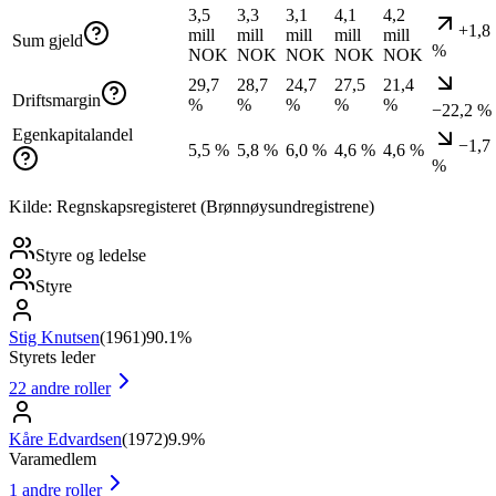
3,5
3,3
3,1
4,1
4,2
+1,8
mill
mill
mill
mill
mill
Sum gjeld
%
NOK
NOK
NOK
NOK
NOK
29,7
28,7
24,7
27,5
21,4
Driftsmargin
%
%
%
%
%
−22,2 %
Egenkapitalandel
−1,7
5,5 %
5,8 %
6,0 %
4,6 %
4,6 %
%
Kilde: Regnskapsregisteret (Brønnøysundregistrene)
Styre og ledelse
Styre
Stig Knutsen
(
1961
)
90.1%
Styrets leder
22
andre roller
Kåre Edvardsen
(
1972
)
9.9%
Varamedlem
1
andre roller