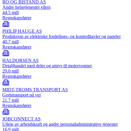
BO OG BISTAND AS
Andre helsetjenester ellers
44.5 mill
Regnskapsfører
PHILIP HAUGE AS
Produksjon av elektriske fordelings- og kontrolltavler og paneler
40.7 mill
Regnskapsfører
HALDORSEN AS
Detaljhandel med deler og utstyr til motorvogner
29.0 mill
Regnskapsfører
MIDT-TROMS TRANSPORT AS
Godstransport på vei
21.7 mill
Regnskapsfører
JOBCONNECT AS
Utleie av arbeidskraft og andre personaladministrative tjenester
16.9 mill