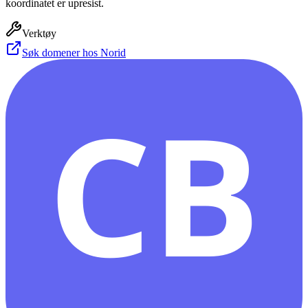
koordinatet er upresist.
Verktøy
Søk domener hos Norid
CB