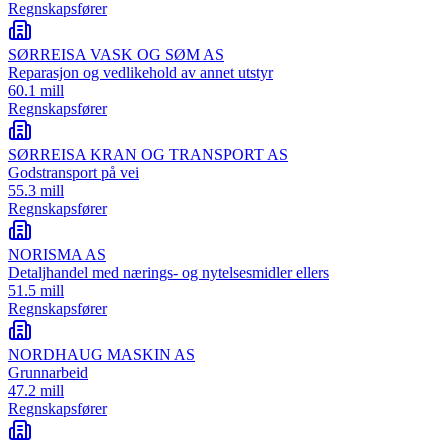
Regnskapsfører
SØRREISA VASK OG SØM AS
Reparasjon og vedlikehold av annet utstyr
60.1 mill
Regnskapsfører
SØRREISA KRAN OG TRANSPORT AS
Godstransport på vei
55.3 mill
Regnskapsfører
NORISMA AS
Detaljhandel med nærings- og nytelsesmidler ellers
51.5 mill
Regnskapsfører
NORDHAUG MASKIN AS
Grunnarbeid
47.2 mill
Regnskapsfører