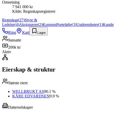
Omsetning
7 941 000 kr
Kilde:
Regnskapsregisteret
Regnskap
(
27
)
Styre &
Ledelse
(
4
)
Aksjonærer
(
2
)
Konsern
Portefølje
(
3
)
Underenheter
(
1
)
Kunde
Ring
Kart
Lagre
9
ansatte
200k kr
Aktiv
Eierskap & struktur
Største eiere
WELLBRUKT AS
90.1 %
KÅRE EDVARDSEN
9.9 %
Datterselskaper