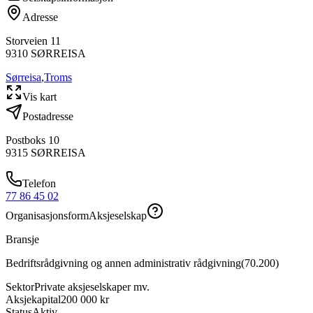
Adresse
Storveien 11
9310
SØRREISA
Sørreisa
,
Troms
Vis kart
Postadresse
Postboks 10
9315
SØRREISA
Telefon
77 86 45 02
Organisasjonsform
Aksjeselskap
Bransje
Bedriftsrådgivning og annen administrativ rådgivning
(
70.200
)
Sektor
Private aksjeselskaper mv.
Aksjekapital
200 000 kr
Status
Aktiv