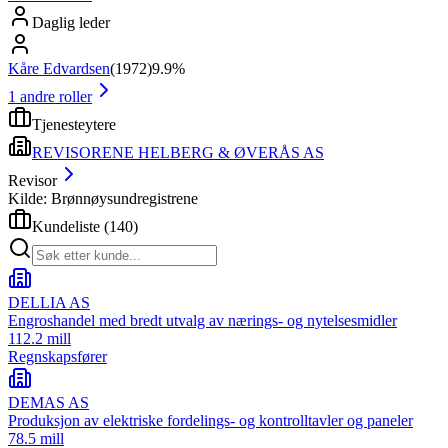
Daglig leder
Kåre Edvardsen
(
1972
)
9.9%
1
andre roller
Tjenesteytere
REVISORENE HELBERG & ØVERÅS AS
Revisor
Kilde: Brønnøysundregistrene
Kundeliste
(
140
)
DELLIA AS
Engroshandel med bredt utvalg av nærings- og nytelsesmidler
112.2 mill
Regnskapsfører
DEMAS AS
Produksjon av elektriske fordelings- og kontrolltavler og paneler
78.5 mill