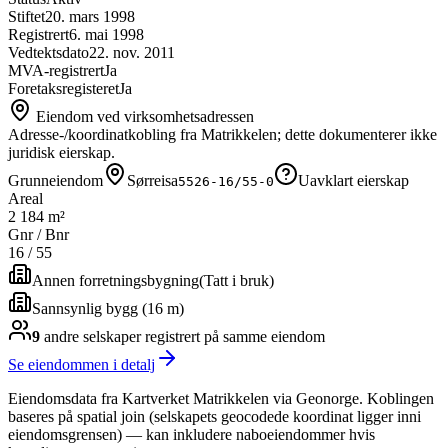
Stiftet
20. mars 1998
Registrert
6. mai 1998
Vedtektsdato
22. nov. 2011
MVA-registrert
Ja
Foretaksregisteret
Ja
Eiendom ved virksomhetsadressen
Adresse-/koordinatkobling fra Matrikkelen; dette dokumenterer ikke
juridisk eierskap.
Grunneiendom
Sørreisa
Uavklart eierskap
5526-16/55-0
Areal
2 184 m²
Gnr / Bnr
16
/
55
Annen forretningsbygning
(
Tatt i bruk
)
Sannsynlig bygg (16 m)
9
andre selskap
er
registrert på samme eiendom
Se eiendommen i detalj
Eiendomsdata fra Kartverket Matrikkelen via Geonorge. Koblingen
baseres på spatial join (selskapets geocodede koordinat ligger inni
eiendomsgrensen) — kan inkludere naboeiendommer hvis