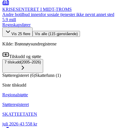
KRISESENTERET I MIDT-TROMS
Andre botilbud innenfor sosiale tjenester ikke nevnt annet sted
5.9 mill
Regnskapsfører
Vis
25
flere
Vis alle (
115
gjenstående)
Kilde: Brønnøysundregistrene
Tilskudd og støtte
7
tilskudd
(
2005–2026
)
Støtteregisteret
(
6
)
Skattefunn
(
1
)
Siste tilskudd
Regionalstøtte
Støtteregisteret
SKATTEETATEN
juli 2026
·
43 558 kr