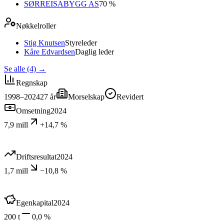
SØRREISABYGG AS
70 %
Nøkkelroller
Stig Knutsen
Styreleder
Kåre Edvardsen
Daglig leder
Se alle (4)
→
Regnskap
1998–2024
27
år
Morselskap
Revidert
Omsetning
2024
7,9 mill
+14,7 %
Driftsresultat
2024
1,7 mill
−10,8 %
Egenkapital
2024
200 t
0,0 %