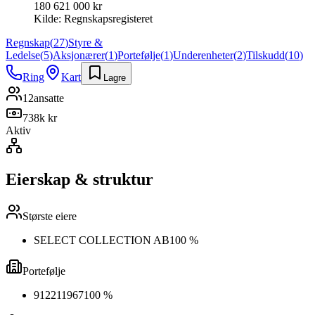
180 621 000 kr
Kilde:
Regnskapsregisteret
Regnskap
(
27
)
Styre &
Ledelse
(
5
)
Aksjonærer
(
1
)
Portefølje
(
1
)
Underenheter
(
2
)
Tilskudd
(
10
)
Ring
Kart
Lagre
12
ansatte
738k kr
Aktiv
Eierskap & struktur
Største eiere
SELECT COLLECTION AB
100 %
Portefølje
912211967
100 %