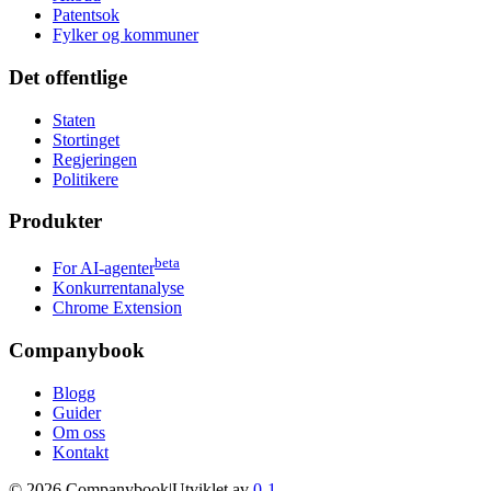
Patentsok
Fylker og kommuner
Det offentlige
Staten
Stortinget
Regjeringen
Politikere
Produkter
beta
For AI-agenter
Konkurrentanalyse
Chrome Extension
Companybook
Blogg
Guider
Om oss
Kontakt
©
2026
Companybook
|
Utviklet av
0-1