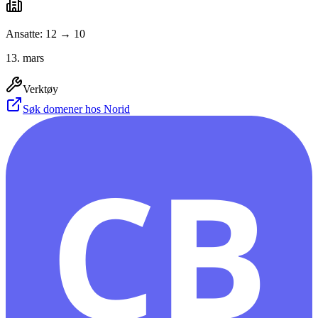
Ansatte: 12 → 10
13. mars
Verktøy
Søk domener hos Norid
CB