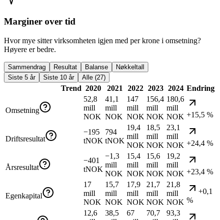
Marginer over tid
Hvor mye sitter virksomheten igjen med per krone i omsetning?
Høyere er bedre.
Sammendrag
Resultat
Balanse
Nøkkeltall
Siste 5 år
Siste 10 år
Alle (27)
Trend
2020
2021
2022
2023
2024
Endring
52,8
41,1
147
156,4
180,6
mill
mill
mill
mill
mill
Omsetning
+15,5 %
NOK
NOK
NOK
NOK
NOK
19,4
18,5
23,1
−195
794
mill
mill
mill
Driftsresultat
tNOK
tNOK
+24,4 %
NOK
NOK
NOK
−1,3
15,4
15,6
19,2
−401
mill
mill
mill
mill
Årsresultat
tNOK
+23,4 %
NOK
NOK
NOK
NOK
17
15,7
17,9
21,7
21,8
+0,1
mill
mill
mill
mill
mill
Egenkapital
%
NOK
NOK
NOK
NOK
NOK
12,6
38,5
67
70,7
93,3