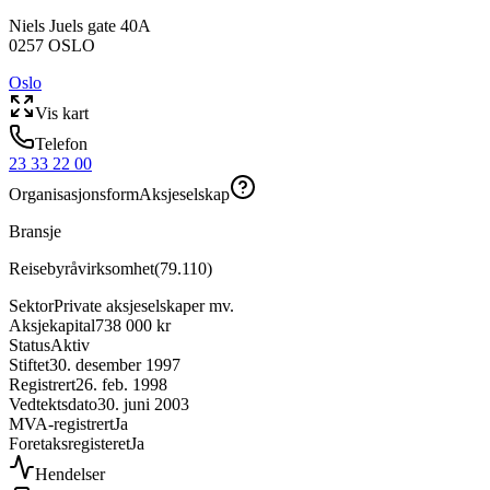
Niels Juels gate 40A
0257
OSLO
Oslo
Vis kart
Telefon
23 33 22 00
Organisasjonsform
Aksjeselskap
Bransje
Reisebyråvirksomhet
(
79.110
)
Sektor
Private aksjeselskaper mv.
Aksjekapital
738 000 kr
Status
Aktiv
Stiftet
30. desember 1997
Registrert
26. feb. 1998
Vedtektsdato
30. juni 2003
MVA-registrert
Ja
Foretaksregisteret
Ja
Hendelser