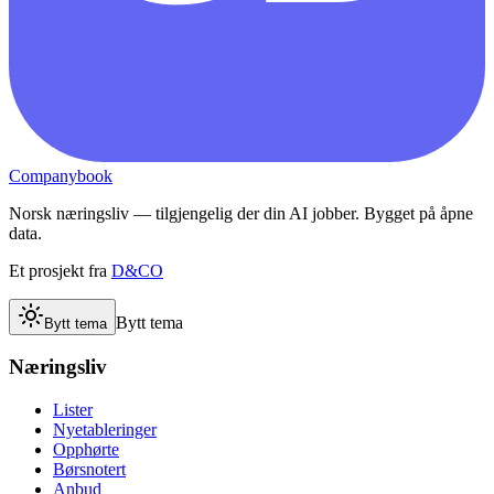
Companybook
Norsk næringsliv — tilgjengelig der din AI jobber. Bygget på åpne
data.
Et prosjekt fra
D&CO
Bytt tema
Bytt tema
Næringsliv
Lister
Nyetableringer
Opphørte
Børsnotert
Anbud