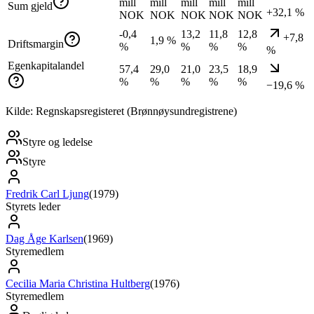
mill
mill
mill
mill
mill
Sum gjeld
+32,1 %
NOK
NOK
NOK
NOK
NOK
-0,4
13,2
11,8
12,8
+7,8
1,9 %
Driftsmargin
%
%
%
%
%
Egenkapitalandel
57,4
29,0
21,0
23,5
18,9
%
%
%
%
%
−19,6 %
Kilde: Regnskapsregisteret (Brønnøysundregistrene)
Styre og ledelse
Styre
Fredrik Carl Ljung
(
1979
)
Styrets leder
Dag Åge Karlsen
(
1969
)
Styremedlem
Cecilia Maria Christina Hultberg
(
1976
)
Styremedlem