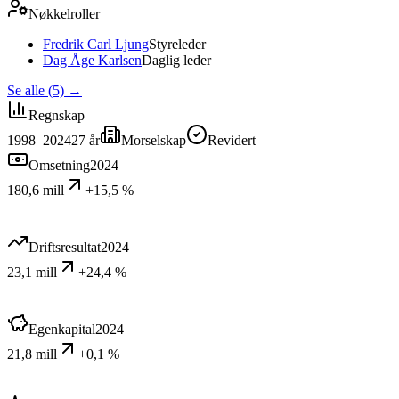
Nøkkelroller
Fredrik Carl Ljung
Styreleder
Dag Åge Karlsen
Daglig leder
Se alle (5)
→
Regnskap
1998–2024
27
år
Morselskap
Revidert
Omsetning
2024
180,6 mill
+15,5 %
Driftsresultat
2024
23,1 mill
+24,4 %
Egenkapital
2024
21,8 mill
+0,1 %