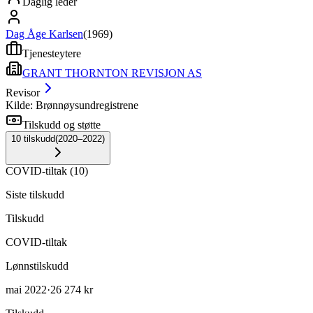
Daglig leder
Dag Åge Karlsen
(
1969
)
Tjenesteytere
GRANT THORNTON REVISJON AS
Revisor
Kilde: Brønnøysundregistrene
Tilskudd og støtte
10
tilskudd
(
2020–2022
)
COVID-tiltak
(
10
)
Siste tilskudd
Tilskudd
COVID-tiltak
Lønnstilskudd
mai 2022
·
26 274 kr