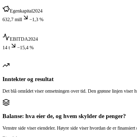
Egenkapital
2024
632,7 mill
−1,3 %
EBITDA
2024
14 t
−15,4 %
Inntekter og resultat
Det blå området viser omsetningen over tid. Den grønne linjen viser h
Balanse: hva eier de, og hvem skylder de penger?
Venstre side viser eiendeler. Høyre side viser hvordan de er finansiert (