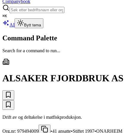
Companybook
⌘
K
AI
Bytt tema
Command Palette
Search for a command to run...
ALSAKER FJORDBRUK AS
Drift av og deltakelse i matfiskproduksjon.
Org.nr:
979494009
•
41
ansatte
•
Stiftet
1997
•
ONARHEIM