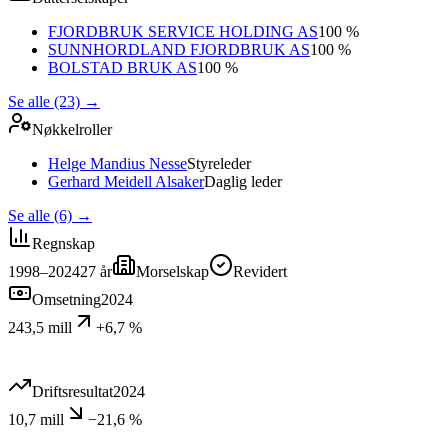
FJORDBRUK SERVICE HOLDING AS
100 %
SUNNHORDLAND FJORDBRUK AS
100 %
BOLSTAD BRUK AS
100 %
Se alle (23)
→
Nøkkelroller
Helge Mandius Nesse
Styreleder
Gerhard Meidell Alsaker
Daglig leder
Se alle (6)
→
Regnskap
1998–2024
27
år
Morselskap
Revidert
Omsetning
2024
243,5 mill
+6,7 %
Driftsresultat
2024
10,7 mill
−21,6 %