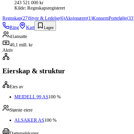
243 521 000 kr
Kilde:
Regnskapsregisteret
Regnskap
(
27
)
Styre & Ledelse
(
6
)
Aksjonærer
(
1
)
Konsern
Portefølje
(
33
Ring
Kart
Lagre
41
ansatte
40,1 mill. kr
Aktiv
Eierskap & struktur
Eies av
MEIDELL 99 AS
100 %
Største eiere
ALSAKER AS
100 %
Datterselskaper