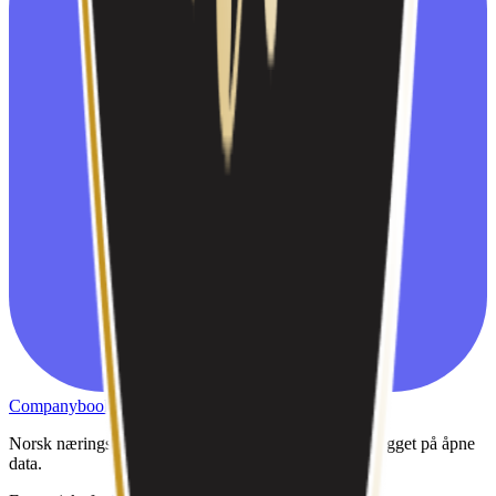
CB
Companybook
Norsk næringsliv — tilgjengelig der din AI jobber. Bygget på åpne
data.