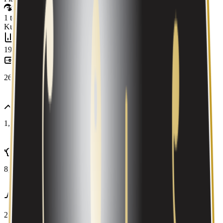
PrestaShop
1
teknologier
oppdaget
Kun på Companybook
Regnskap
1998–2025
28
år
Omsetning
2025
26,9 mill
+10,9 %
Driftsresultat
2025
1,8 mill
+33,5 %
Egenkapital
2025
8,7 mill
+19,2 %
EBITDA
2025
2 t
+31,4 %