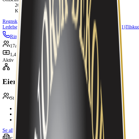
26 939 000 kr
Kilde:
Regnskapsregisteret
Regnskap
(
28
)
Styre &
Ledelse
(
6
)
Aksjonærer
(
4
)
Konsern
Portefølje
(
3
)
Underenheter
(
1
)
Tilsku
Ring
E-post
Nettside
Kart
Lagre
17
ansatte
1,4 mill. kr
Aktiv
Eierskap & struktur
Største eiere
MEIERIGÅRDEN AS
33 %
MARKUS RØED AGNALT
29 %
HARALD ARISHOLM AGNALT
21 %
Se alle (4)
→
Datterselskaper