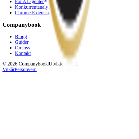
For AI-agenter
Konkurrentanalyse
Chrome Extension
Companybook
Blogg
Guider
Om oss
Kontakt
©
2026
Companybook
|
Utviklet av
0-1
Vilkår
Personvern