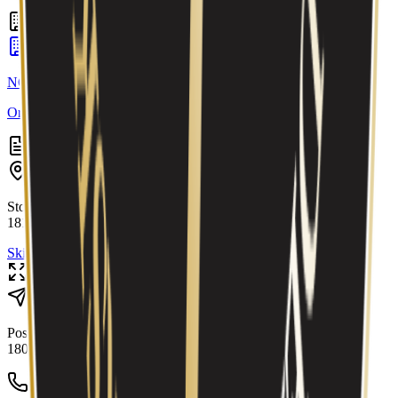
Underenheter
(
1
)
NORSK DEKOR AS
Org.nr:
979663196
• SKIPTVET
Selskapsinformasjon
Adresse
Storveien 8
1816
SKIPTVET
Skiptvet
,
Østfold
Vis kart
Postadresse
Postboks 114
1806
SKIPTVET
Telefon