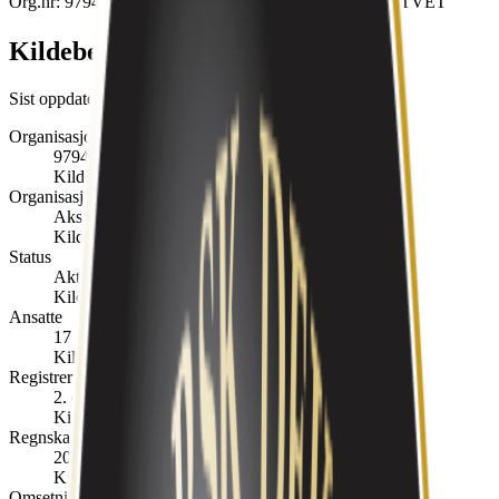
Org.nr:
979410786
•
17
ansatte
•
Stiftet
1997
•
SKIPTVET
Kildebelagte fakta
Sist oppdatert:
20. juli 2026
Organisasjonsnummer
979410786
Kilde:
Enhetsregisteret
Organisasjonsform
Aksjeselskap
Kilde:
Enhetsregisteret
Status
Aktiv
Kilde:
Enhetsregisteret
Ansatte
17
Kilde:
Enhetsregisteret
Registrert
2. desember 1997
Kilde:
Enhetsregisteret
Regnskapsår
2025
Kilde:
Regnskapsregisteret
Omsetning