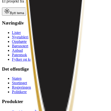
Et prosjekt fra
D&CO
Bytt tema
Bytt tema
Næringsliv
Lister
Nyetableringer
Opphørte
Børsnotert
Anbud
Patentsok
Fylker og kommuner
Det offentlige
Staten
Stortinget
Regjeringen
Politikere
Produkter
beta