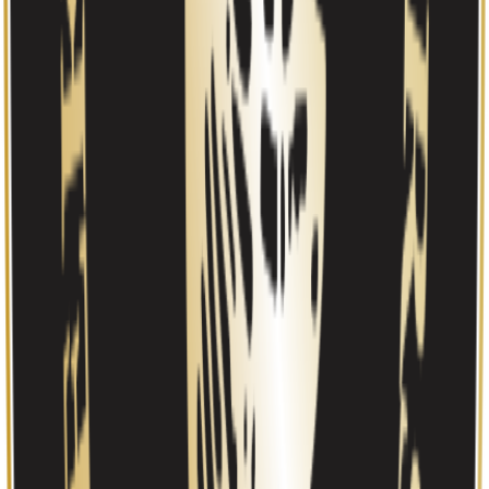
Tilskudd
COVID-tiltak
Kompensasjonsordningen (2021)
mars 2021
·
45 258 kr
Tilskudd
COVID-tiltak
Lønnstilskudd
okt. 2020
·
15 000 kr
Tilskudd
COVID-tiltak
Kompensasjonsordningen (2020)
sep. 2020
·
10 541 kr
Se alle
(
6
)
Aksjonærer
(
4
)