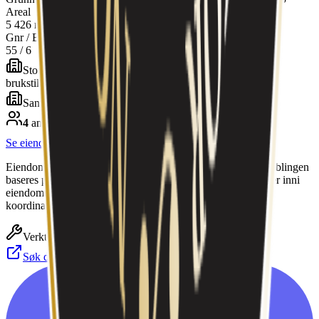
Areal
5 426 m²
Gnr / Bnr
55
/
6
Stort frittliggende boligbygg på 3 og 4 etasjer
(
Midlertidig
brukstillatelse
)
Sannsynlig bygg (18 m)
4
andre selskap
er
registrert på samme eiendom
Se eiendommen i detalj
Eiendomsdata fra Kartverket Matrikkelen via Geonorge. Koblingen
baseres på spatial join (selskapets geocodede koordinat ligger inni
eiendomsgrensen) — kan inkludere naboeiendommer hvis
koordinatet er upresist.
Verktøy
Søk domener hos Norid