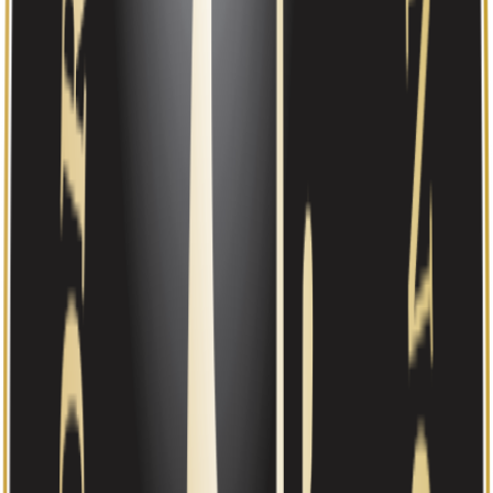
Driftsmargin
+20,5 %
Egenkapitalandel
53,1
60,0
63,3
64,7
69,6
+7,7
%
%
%
%
%
%
Kilde: Regnskapsregisteret (Brønnøysundregistrene)
Styre og ledelse
Styre
Harald Arisholm Agnalt
(
1952
)
21%
Styrets leder
3
andre roller
Petter Agnalt
(
1982
)
Nestleder
2
andre roller
Gjermund Agnalt
(
1951
)
33%
Styremedlem