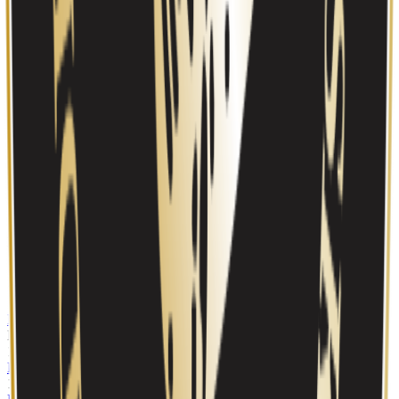
1
.
33,01
%
🇳🇴
MEIERIGÅRDEN AS
206
aksjer
2
.
29,01
%
🇳🇴
MARKUS RØED AGNALT
(
1982
)
181
aksjer
3
.
20,99
%
🇳🇴
HARALD ARISHOLM AGNALT
(
1952
)
131
aksjer
4
.
16,99
%
🇳🇴
SVEIN OLAV AGNALT
(
1949
)
106
aksjer
Kilde: Skatteetaten aksjeeierboken 2024
Konsernstruktur
MEIERIGÅRDEN AS
33
% ↓
NORSK DEKOR AS
100
%
PROSPECT AS
100
%