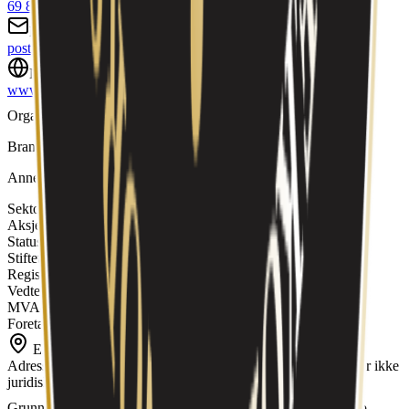
69 80 68 80
E-post
post@norskdekor.no
Nettside
www.norskdekor.no
Organisasjonsform
Aksjeselskap
Bransje
Annen industriproduksjon ikke nevnt annet sted
(
32.990
)
Sektor
Private aksjeselskaper mv.
Aksjekapital
1 391 520 kr
Status
Aktiv
Stiftet
19. november 1997
Registrert
2. des. 1997
Vedtektsdato
10. des. 2009
MVA-registrert
Ja
Foretaksregisteret
Ja
Eiendom ved virksomhetsadressen
Adresse-/koordinatkobling fra Matrikkelen; dette dokumenterer ikke
juridisk eierskap.
Grunneiendom
Skiptvet
Uavklart eierskap
3116-55/6-0