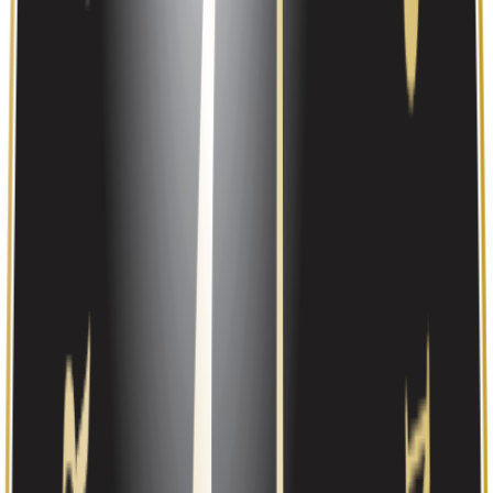
Hvor mye sitter virksomheten igjen med per krone i omsetning?
Høyere er bedre.
Sammendrag
Resultat
Balanse
Nøkkeltall
Siste 5 år
Siste 10 år
Alle (28)
Trend
2021
2022
2023
2024
2025
Endring
14,7
18,7
22,1
24,3
26,9
mill
mill
mill
mill
mill
Omsetning
+10,9 %
NOK
NOK
NOK
NOK
NOK
1,5
1,8
1,3
1,8
785
mill
mill
mill
mill
Driftsresultat
tNOK
+33,5 %
NOK
NOK
NOK
NOK
1,1
1,4
1,4
566
1 mill
mill
mill
mill
Årsresultat
tNOK
NOK
+37,2 %
NOK
NOK
NOK
3,8
4,9
6,2
7,3
8,7
mill
mill
mill
mill
mill
Egenkapital
+19,2 %
NOK
NOK
NOK
NOK
NOK
3,3
3,2
3,6
3,8
4 mill
−4,8
mill
mill
mill
mill
Sum gjeld
NOK
%
NOK
NOK
NOK
NOK
5,3 %
7,9 %
8,3 %
5,5 %
6,6 %