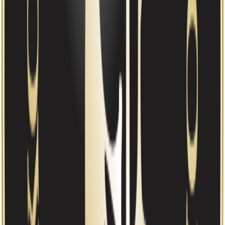
4
andre roller
Markus Røed Agnalt
(
1982
)
29%
Varamedlem
1
andre roller
Daglig leder
Markus Røed Agnalt
(
1982
)
29%
1
andre roller
Tjenesteytere
MOLTZAU REVISJON AS
Revisor
Kilde: Brønnøysundregistrene
Tilskudd og støtte
6
tilskudd
(
2020–2021
)
COVID-tiltak
(
6
)
Siste tilskudd