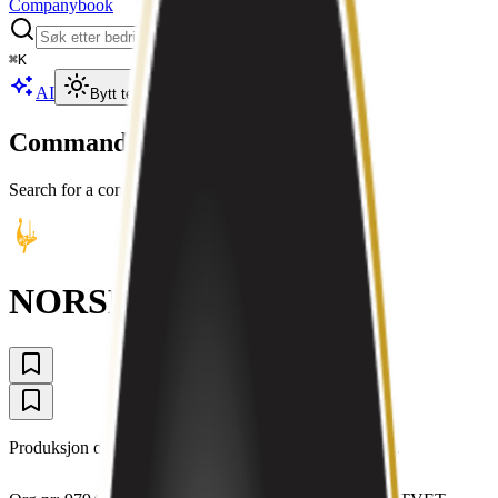
Companybook
⌘
K
AI
Bytt tema
Command Palette
Search for a command to run...
NORSK DEKOR AS
Produksjon og salg av profileringsprodukter og premier.