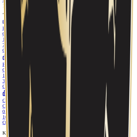
PP NORGE AS
1
morselskap
·
2
datterselskap
er
Eier aksjer i
(
3
)
PROSPECT AS
Org.nr:
859486312
100.00
%
7.5K
aksjer
Ordinære aksjer
PP NORGE AS
Org.nr:
999633129
100.00
%
30
aksjer
Ordinære aksjer
OPPLEVELSESSENTERET ØSTFOLDBADET AS
Org.nr:
979932790
0.01
%
10
aksjer
Ordinære aksjer
Kilde: Skatteetaten aksjeeierboken 2024