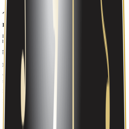
Inntekter og resultat
Det blå området viser omsetningen over tid. Den grønne linjen viser
hva som er igjen som årsresultat.
Balanse: hva eier de, og hvem skylder de penger?
Venstre side viser eiendeler. Høyre side viser hvordan de er
finansiert (egenkapital + gjeld). Totalen er alltid lik på begge sider.
Eiendeler
Egenkapital + gjeld
Marginer over tid