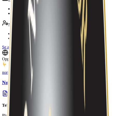
PROSPECT AS
100 %
PP NORGE AS
100 %
Nøkkelroller
Harald Arisholm Agnalt
Styreleder
Markus Røed Agnalt
Daglig leder
Se alle (6)
→
Digitalt
Oppdatert
3. jan. 2026
norskdekor.no
Norsk Dekor AS - Din profilleverandør
contact
Teknologier
Plattform