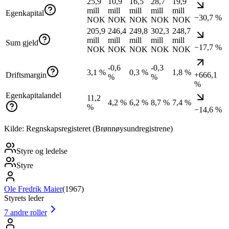
25,9
10,9
16,5
28,7
19,9
mill
mill
mill
mill
mill
Egenkapital
−30,7 %
NOK
NOK
NOK
NOK
NOK
205,9
246,4
249,8
302,3
248,7
mill
mill
mill
mill
mill
Sum gjeld
−17,7 %
NOK
NOK
NOK
NOK
NOK
-0,6
-0,3
3,1 %
0,3 %
1,8 %
Driftsmargin
+666,1
%
%
%
Egenkapitalandel
11,2
4,2 %
6,2 %
8,7 %
7,4 %
%
−14,6 %
Kilde: Regnskapsregisteret (Brønnøysundregistrene)
Styre og ledelse
Styre
Ole Fredrik Maier
(
1967
)
Styrets leder
7
andre roller