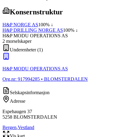
Konsernstruktur
H&P NORGE AS
100
% ↓
H&P DRILLING NORGE AS
100
% ↓
H&P MODU OPERATIONS AS
2
morselskap
er
Underenheter
(
1
)
H&P MODU OPERATIONS AS
Org.nr:
917994285
• BLOMSTERDALEN
Selskapsinformasjon
Adresse
Espehaugen 37
5258
BLOMSTERDALEN
Bergen
,
Vestland
Vis kart