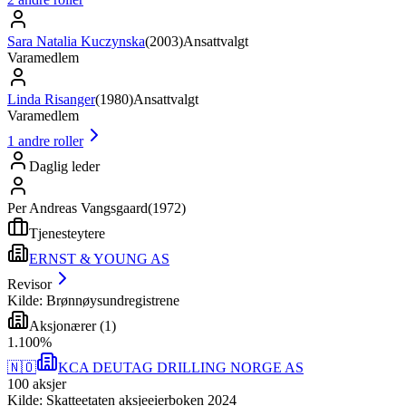
Sara Natalia Kuczynska
(
2003
)
Ansattvalgt
Varamedlem
Linda Risanger
(
1980
)
Ansattvalgt
Varamedlem
1
andre roller
Daglig leder
Per Andreas Vangsgaard
(
1972
)
Tjenesteytere
ERNST & YOUNG AS
Revisor
Kilde: Brønnøysundregistrene
Aksjonærer
(
1
)
1
.
100
%
🇳🇴
KCA DEUTAG DRILLING NORGE AS
100
aksjer
Kilde: Skatteetaten aksjeeierboken 2024