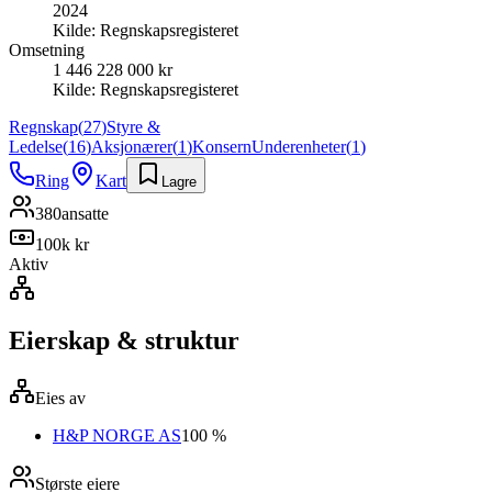
2024
Kilde:
Regnskapsregisteret
Omsetning
1 446 228 000 kr
Kilde:
Regnskapsregisteret
Regnskap
(
27
)
Styre &
Ledelse
(
16
)
Aksjonærer
(
1
)
Konsern
Underenheter
(
1
)
Ring
Kart
Lagre
380
ansatte
100k kr
Aktiv
Eierskap & struktur
Eies av
H&P NORGE AS
100 %
Største eiere