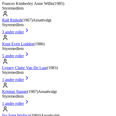
Frances Kimberley Anne Willis
(
1985
)
Styremedlem
Ralf Risholt
(
1967
)
Ansattvalgt
Styremedlem
3
andre roller
Knut Even Lodden
(
1980
)
Styremedlem
5
andre roller
Lynsey Claire Van De Laar
(
1983
)
Styremedlem
1
andre roller
Kristian Stange
(
1987
)
Ansattvalgt
Styremedlem
1
andre roller
Ina Sørø Wallace
(
1994
)
Ansattvalgt