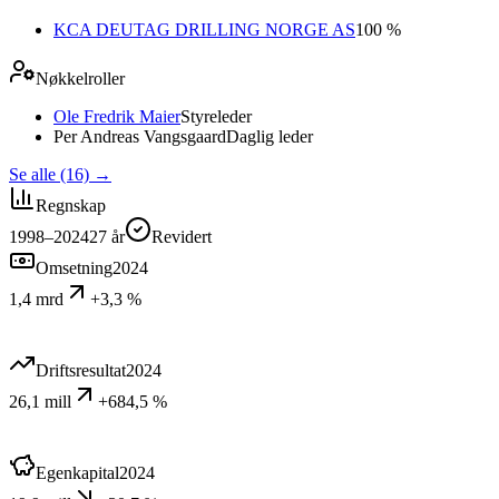
KCA DEUTAG DRILLING NORGE AS
100 %
Nøkkelroller
Ole Fredrik Maier
Styreleder
Per Andreas Vangsgaard
Daglig leder
Se alle (16)
→
Regnskap
1998–2024
27
år
Revidert
Omsetning
2024
1,4 mrd
+3,3 %
Driftsresultat
2024
26,1 mill
+684,5 %
Egenkapital
2024