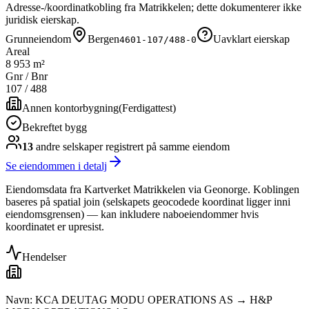
Adresse-/koordinatkobling fra Matrikkelen; dette dokumenterer ikke
juridisk eierskap.
Grunneiendom
Bergen
Uavklart eierskap
4601-107/488-0
Areal
8 953 m²
Gnr / Bnr
107
/
488
Annen kontorbygning
(
Ferdigattest
)
Bekreftet bygg
13
andre selskap
er
registrert på samme eiendom
Se eiendommen i detalj
Eiendomsdata fra Kartverket Matrikkelen via Geonorge. Koblingen
baseres på spatial join (selskapets geocodede koordinat ligger inni
eiendomsgrensen) — kan inkludere naboeiendommer hvis
koordinatet er upresist.
Hendelser
Navn: KCA DEUTAG MODU OPERATIONS AS → H&P