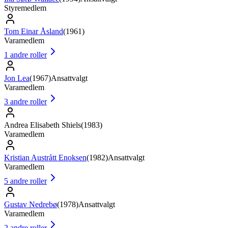
Styremedlem
Tom Einar Åsland
(
1961
)
Varamedlem
1
andre roller
Jon Lea
(
1967
)
Ansattvalgt
Varamedlem
3
andre roller
Andrea Elisabeth Shiels
(
1983
)
Varamedlem
Kristian Austrått Enoksen
(
1982
)
Ansattvalgt
Varamedlem
5
andre roller
Gustav Nedrebø
(
1978
)
Ansattvalgt
Varamedlem
2
andre roller