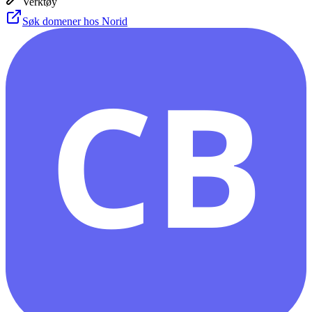
Verktøy
Søk domener hos Norid
CB