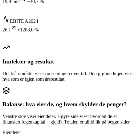
19,9 mill
−30,7 %
EBITDA
2024
26 t
+1208,0 %
Inntekter og resultat
Det blå området viser omsetningen over tid. Den grønne linjen viser
hva som er igjen som årsresultat.
Balanse: hva eier de, og hvem skylder de penger?
Venstre side viser eiendeler. Høyre side viser hvordan de er
finansiert (egenkapital + gjeld). Totalen er alltid lik på begge sider.
Eiendeler