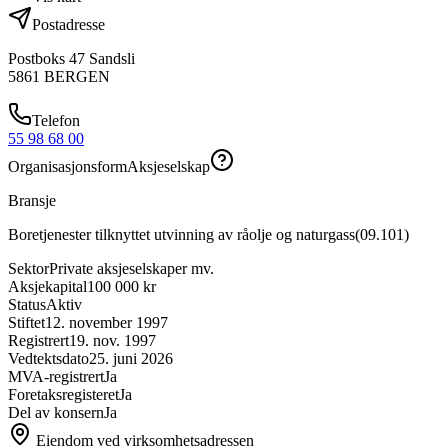
Postadresse
Postboks 47 Sandsli
5861
BERGEN
Telefon
55 98 68 00
Organisasjonsform
Aksjeselskap
Bransje
Boretjenester tilknyttet utvinning av råolje og naturgass
(
09.101
)
Sektor
Private aksjeselskaper mv.
Aksjekapital
100 000 kr
Status
Aktiv
Stiftet
12. november 1997
Registrert
19. nov. 1997
Vedtektsdato
25. juni 2026
MVA-registrert
Ja
Foretaksregisteret
Ja
Del av konsern
Ja
Eiendom ved virksomhetsadressen