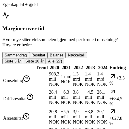
Egenkapital + gjeld
Marginer over tid
Hvor mye sitter virksomheten igjen med per krone i omsetning?
Høyere er bedre.
Sammendrag
Resultat
Balanse
Nøkkeltall
Siste 5 år
Siste 10 år
Alle (27)
Trend
2020
2021
2022
2023
2024
Endring
908,3
1,3
1,4
1,4
1 mrd
+3,3
mill
mrd
mrd
mrd
Omsetning
NOK
%
NOK
NOK
NOK
NOK
28,4
−6,3
3,8
−4,5
26,1
mill
mill
mill
mill
mill
Driftsresultat
+684,5
NOK
NOK
NOK
NOK
NOK
%
20,8
−5,5
3,9
−3,8
20,1
mill
mill
mill
mill
mill
Årsresultat
+627,8
NOK
NOK
NOK
NOK
NOK
%