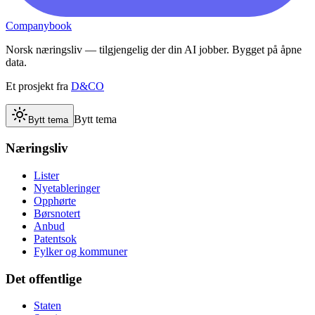
Companybook
Norsk næringsliv — tilgjengelig der din AI jobber. Bygget på åpne
data.
Et prosjekt fra
D&CO
Bytt tema
Bytt tema
Næringsliv
Lister
Nyetableringer
Opphørte
Børsnotert
Anbud
Patentsok
Fylker og kommuner
Det offentlige
Staten