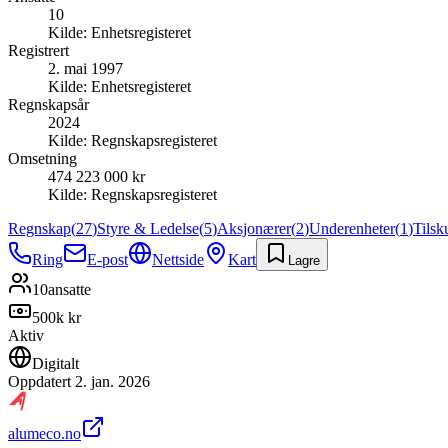
10
Kilde:
Enhetsregisteret
Registrert
2. mai 1997
Kilde:
Enhetsregisteret
Regnskapsår
2024
Kilde:
Regnskapsregisteret
Omsetning
474 223 000 kr
Kilde:
Regnskapsregisteret
Regnskap
(
27
)
Styre & Ledelse
(
5
)
Aksjonærer
(
2
)
Underenheter
(
1
)
Tilsk
Ring
E-post
Nettside
Kart
Lagre
10
ansatte
500k kr
Aktiv
Digitalt
Oppdatert
2. jan. 2026
alumeco.no