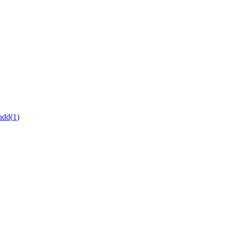
udd
(
1
)