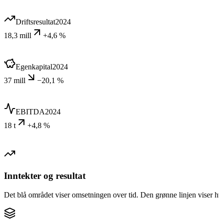
Driftsresultat
2024
18,3 mill
+4,6 %
Egenkapital
2024
37 mill
−20,1 %
EBITDA
2024
18 t
+4,8 %
Inntekter og resultat
Det blå området viser omsetningen over tid. Den grønne linjen viser h