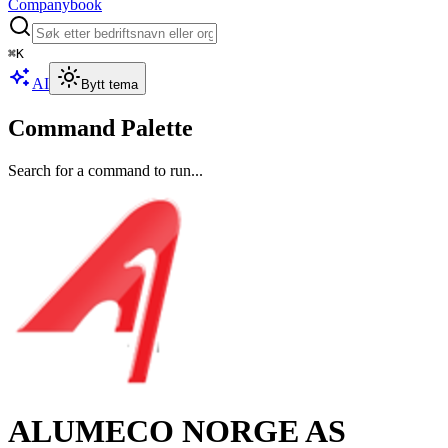
Companybook
⌘
K
AI
Bytt tema
Command Palette
Search for a command to run...
ALUMECO NORGE AS