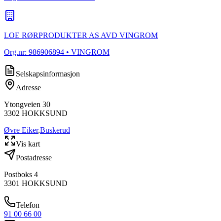
LOE RØRPRODUKTER AS AVD VINGROM
Org.nr:
986906894
• VINGROM
Selskapsinformasjon
Adresse
Ytongveien 30
3302
HOKKSUND
Øvre Eiker
,
Buskerud
Vis kart
Postadresse
Postboks 4
3301
HOKKSUND
Telefon
91 00 66 00