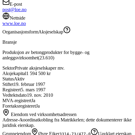
E-post
post@loe.no
Nettside
www.loe.no
Organisasjonsform
Aksjeselskap
Bransje
Produksjon av betongprodukter for bygge- og
anleggsvirksomhet
(
23.610
)
Sektor
Private aksjeselskaper mv.
Aksjekapital
1 594 500 kr
Status
Aktiv
Stiftet
19. februar 1997
Registrert
5. mars 1997
Vedtektsdato
19. nov. 2010
MVA-registrert
Ja
Foretaksregisteret
Ja
Eiendom ved virksomhetsadressen
Adresse-/koordinatkobling fra Matrikkelen; dette dokumenterer ikke
juridisk eierskap.
Grunneiendom
Øvre Eiker
Uavklart eierskap
3314-73/477-0