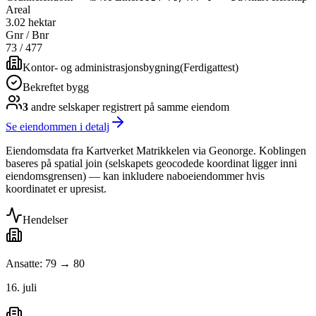
Areal
3.02 hektar
Gnr / Bnr
73
/
477
Kontor- og administrasjonsbygning
(
Ferdigattest
)
Bekreftet bygg
3
andre selskap
er
registrert på samme eiendom
Se eiendommen i detalj
Eiendomsdata fra Kartverket Matrikkelen via Geonorge. Koblingen
baseres på spatial join (selskapets geocodede koordinat ligger inni
eiendomsgrensen) — kan inkludere naboeiendommer hvis
koordinatet er upresist.
Hendelser
Ansatte: 79 → 80
16. juli