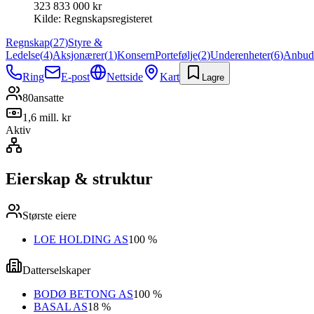
323 833 000 kr
Kilde:
Regnskapsregisteret
Regnskap
(
27
)
Styre &
Ledelse
(
4
)
Aksjonærer
(
1
)
Konsern
Portefølje
(
2
)
Underenheter
(
6
)
Anbud
Ring
E-post
Nettside
Kart
Lagre
80
ansatte
1,6 mill. kr
Aktiv
Eierskap & struktur
Største eiere
LOE HOLDING AS
100 %
Datterselskaper
BODØ BETONG AS
100 %
BASAL AS
18 %