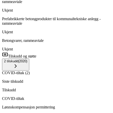
rammeavtale
Ukjent
Prefabrikkerte betongprodukter til kommunaltekniske anlegg -
rammeavtale
Ukjent
Betongvarer, rammeavtale
Ukjent
Tilskudd og støtte
2
tilskudd
(
2020
)
COVID-tiltak
(
2
)
Siste tilskudd
Tilskudd
COVID-tiltak
Lønnskompensasjon permittering