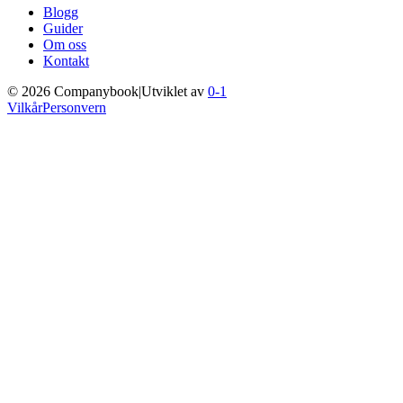
Blogg
Guider
Om oss
Kontakt
©
2026
Companybook
|
Utviklet av
0-1
Vilkår
Personvern