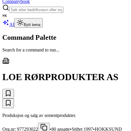
Companybook
⌘
K
AI
Bytt tema
Command Palette
Search for a command to run...
LOE RØRPRODUKTER AS
Produksjon og salg av sementprodukter.
Org.nr:
977293022
•
80
ansatte
•
Stiftet
1997
•
HOKKSUND