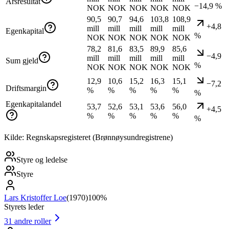
Årsresultat
−14,9 %
NOK
NOK
NOK
NOK
NOK
90,5
90,7
94,6
103,8
108,9
+4,8
mill
mill
mill
mill
mill
Egenkapital
%
NOK
NOK
NOK
NOK
NOK
78,2
81,6
83,5
89,9
85,6
−4,9
mill
mill
mill
mill
mill
Sum gjeld
%
NOK
NOK
NOK
NOK
NOK
12,9
10,6
15,2
16,3
15,1
−7,2
Driftsmargin
%
%
%
%
%
%
Egenkapitalandel
53,7
52,6
53,1
53,6
56,0
+4,5
%
%
%
%
%
%
Kilde: Regnskapsregisteret (Brønnøysundregistrene)
Styre og ledelse
Styre
Lars Kristoffer Loe
(
1970
)
100%
Styrets leder
31
andre roller