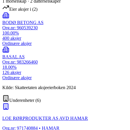
1
morselskap
·
2
datterselskap
er
Eier aksjer i
(
2
)
BODØ BETONG AS
Org.nr:
960539230
100.00
%
400
aksjer
Ordinære aksjer
BASAL AS
Org.nr:
983266460
18.00
%
126
aksjer
Ordinære aksjer
Kilde: Skatteetaten aksjeeierboken 2024
Underenheter
(
6
)
LOE RØRPRODUKTER AS AVD HAMAR
Org.nr:
971740884
• HAMAR