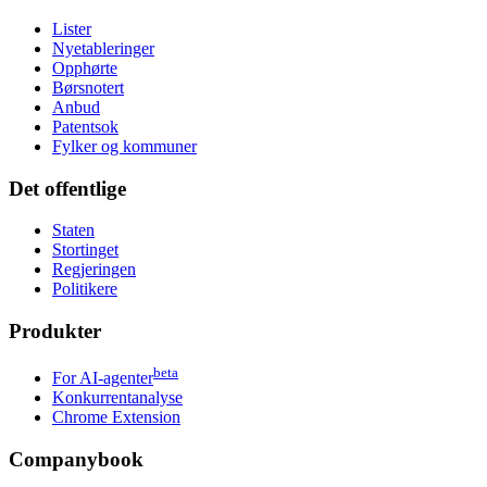
Lister
Nyetableringer
Opphørte
Børsnotert
Anbud
Patentsok
Fylker og kommuner
Det offentlige
Staten
Stortinget
Regjeringen
Politikere
Produkter
beta
For AI-agenter
Konkurrentanalyse
Chrome Extension
Companybook