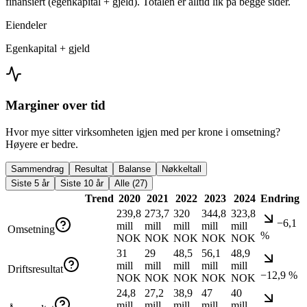
finansiert (egenkapital + gjeld). Totalen er alltid lik på begge sider.
Eiendeler
Egenkapital + gjeld
Marginer over tid
Hvor mye sitter virksomheten igjen med per krone i omsetning?
Høyere er bedre.
Sammendrag
Resultat
Balanse
Nøkkeltall
Siste 5 år
Siste 10 år
Alle (27)
Trend
2020
2021
2022
2023
2024
Endring
239,8
273,7
320
344,8
323,8
−6,1
mill
mill
mill
mill
mill
Omsetning
%
NOK
NOK
NOK
NOK
NOK
31
29
48,5
56,1
48,9
mill
mill
mill
mill
mill
Driftsresultat
−12,9 %
NOK
NOK
NOK
NOK
NOK
24,8
27,2
38,9
47
40
mill
mill
mill
mill
mill