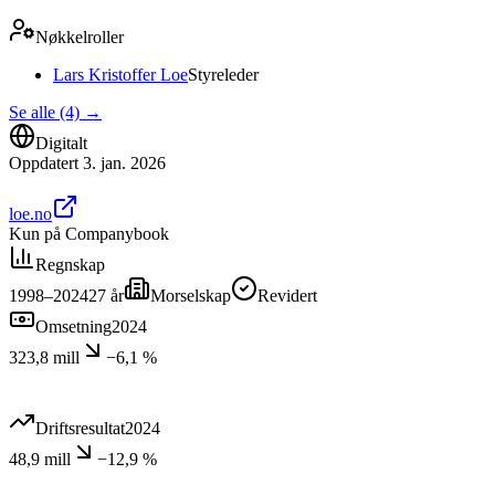
Nøkkelroller
Lars Kristoffer Loe
Styreleder
Se alle (4)
→
Digitalt
Oppdatert
3. jan. 2026
loe.no
Kun på Companybook
Regnskap
1998–2024
27
år
Morselskap
Revidert
Omsetning
2024
323,8 mill
−6,1 %
Driftsresultat
2024
48,9 mill
−12,9 %