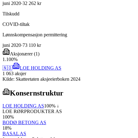
juni 2020
·
32 262 kr
Tilskudd
COVID-tiltak
Lønnskompensasjon permittering
juni 2020
·
73 110 kr
Aksjonærer
(
1
)
1
.
100
%
🇳🇴
LOE HOLDING AS
1 063
aksjer
Kilde: Skatteetaten aksjeeierboken 2024
Konsernstruktur
LOE HOLDING AS
100
% ↓
LOE RØRPRODUKTER AS
100
%
BODØ BETONG AS
18
%
BASAL AS