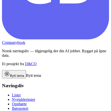
Companybook
Norsk næringsliv — tilgjengelig der din AI jobber. Bygget på åpne
data.
Et prosjekt fra
D&CO
Bytt tema
Bytt tema
Næringsliv
Lister
Nyetableringer
Opphørte
Børsnotert