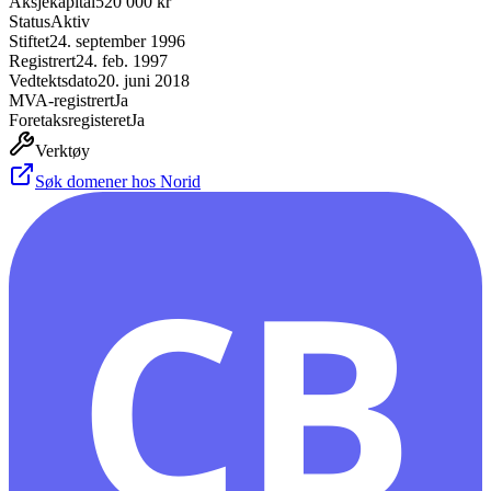
Aksjekapital
520 000 kr
Status
Aktiv
Stiftet
24. september 1996
Registrert
24. feb. 1997
Vedtektsdato
20. juni 2018
MVA-registrert
Ja
Foretaksregisteret
Ja
Verktøy
Søk domener hos Norid
CB