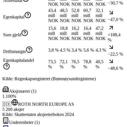
Årsresultat
−30,7 %
NOK
NOK
NOK
NOK
NOK
43,4
48,5
52,8
60,7
32,1
mill
mill
mill
mill
mill
Egenkapital
−47,0 %
NOK
NOK
NOK
NOK
NOK
15,6
18,8
16,2
16,4
47,2
mill
mill
mill
mill
mill
Sum gjeld
+188,4
NOK
NOK
NOK
NOK
NOK
%
3,8 %
4,5 %
3,4 %
5,6 %
4,3 %
Driftsmargin
−22,5 %
Egenkapitalandel
73,5
72,1
76,5
78,8
40,5
%
%
%
%
%
−48,6 %
Kilde: Regnskapsregisteret (Brønnøysundregistrene)
Aksjonærer
(
1
)
1
.
100
%
🇩🇰
ROTH NORTH EUROPE AS
5 200
aksjer
Kilde: Skatteetaten aksjeeierboken 2024
Underenheter
(
1
)