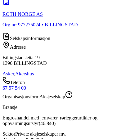
ROTH NORGE AS
Org.nr:
977275024
• BILLINGSTAD
Selskapsinformasjon
Adresse
Billingstadsletta 19
1396
BILLINGSTAD
Asker
,
Akershus
Telefon
67 57 54 00
Organisasjonsform
Aksjeselskap
Bransje
Engroshandel med jernvarer, rørleggerartikler og
oppvarmingsutstyr
(
46.840
)
Sektor
Private aksjeselskaper mv.