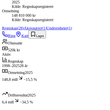
2025
Kilde:
Regnskapsregisteret
Omsetning
148 810 000 kr
Kilde:
Regnskapsregisteret
Regnskap
(
28
)
Aksjonærer
(
1
)
Underenheter
(
1
)
Ring
Kart
Lagre
19
ansatte
520k kr
Aktiv
Regnskap
1998–2025
28
år
Omsetning
2025
148,8 mill
−15,5 %
Driftsresultat
2025
6,4 mill
−34,5 %