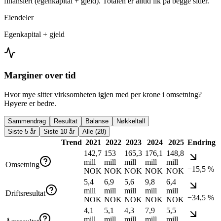
finansiert (egenkapital + gjeld). Totalen er alltid lik på begge sider.
Eiendeler
Egenkapital + gjeld
Marginer over tid
Hvor mye sitter virksomheten igjen med per krone i omsetning?
Høyere er bedre.
Sammendrag
Resultat
Balanse
Nøkkeltall
Siste 5 år
Siste 10 år
Alle (28)
Trend
2021
2022
2023
2024
2025
Endring
142,7
153
165,3
176,1
148,8
mill
mill
mill
mill
mill
Omsetning
−15,5 %
NOK
NOK
NOK
NOK
NOK
5,4
6,9
5,6
9,8
6,4
mill
mill
mill
mill
mill
Driftsresultat
−34,5 %
NOK
NOK
NOK
NOK
NOK
4,1
5,1
4,3
7,9
5,5
mill
mill
mill
mill
mill