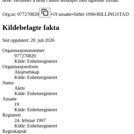
dette. Herunder å delta i andre selskaper med lignende formål.
Org.nr:
977270820
•
19
ansatte
•
Stiftet
1996
•
BILLINGSTAD
Kildebelagte fakta
Sist oppdatert:
20. juli 2026
Organisasjonsnummer
977270820
Kilde:
Enhetsregisteret
Organisasjonsform
Aksjeselskap
Kilde:
Enhetsregisteret
Status
Aktiv
Kilde:
Enhetsregisteret
Ansatte
19
Kilde:
Enhetsregisteret
Registrert
24. februar 1997
Kilde:
Enhetsregisteret
Regnskapsår