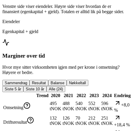
Venstre side viser eiendeler. Høyre side viser hvordan de er
finansiert (egenkapital + gjeld). Totalen er alltid lik på begge sider.
Eiendeler
Egenkapital + gjeld
Marginer over tid
Hvor mye sitter virksomheten igjen med per krone i omsetning?
Høyere er bedre.
Sammendrag
Resultat
Balanse
Nøkkeltall
Siste 5 år
Siste 10 år
Alle (24)
Trend
2020
2021
2022
2023
2024
Endring
495
488
540
552
596
+8,0
Omsetning
tNOK
tNOK
tNOK
tNOK
tNOK
%
132
126
70
212
251
Driftsresultat
tNOK
tNOK
tNOK
tNOK
tNOK
+18,4 %