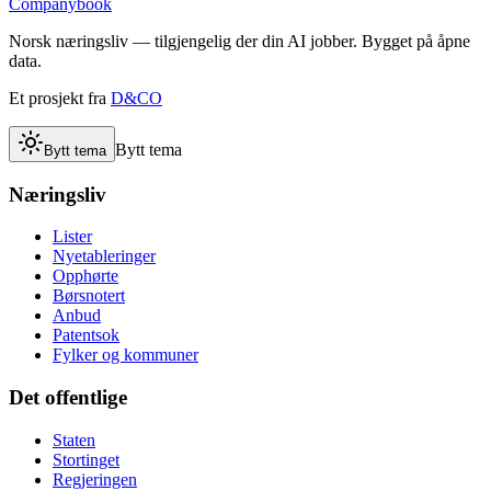
Companybook
Norsk næringsliv — tilgjengelig der din AI jobber. Bygget på åpne
data.
Et prosjekt fra
D&CO
Bytt tema
Bytt tema
Næringsliv
Lister
Nyetableringer
Opphørte
Børsnotert
Anbud
Patentsok
Fylker og kommuner
Det offentlige
Staten
Stortinget
Regjeringen