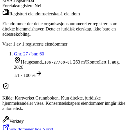
MVA-registrert
Ja
Foretaksregisteret
Nei
Registrert eiendomseierskap
1
eiendom
Eiendommer der dette organisasjonsnummeret er registrert som
direkte hjemmelshaver. Dette er juridisk eierskap, ikke bare en
adressekobling.
Viser
1
av
1
registrerte eiendommer
Gnr.
27
/ bnr.
60
Haugesund
1 263 m²
Kontrollert
1. aug.
1106-27/60-0
2026
1/1 · 100 %
Kilde: Kartverket Grunnboken. Kun direkte, juridiske
hjemmelsandeler vises. Konsernselskapers eiendommer inngår ikke
automatisk.
Verktøy
Søk domener hos Norid