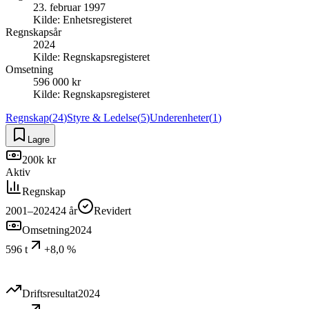
23. februar 1997
Kilde:
Enhetsregisteret
Regnskapsår
2024
Kilde:
Regnskapsregisteret
Omsetning
596 000 kr
Kilde:
Regnskapsregisteret
Regnskap
(
24
)
Styre & Ledelse
(
5
)
Underenheter
(
1
)
Lagre
200k kr
Aktiv
Regnskap
2001–2024
24
år
Revidert
Omsetning
2024
596 t
+8,0 %
Driftsresultat
2024