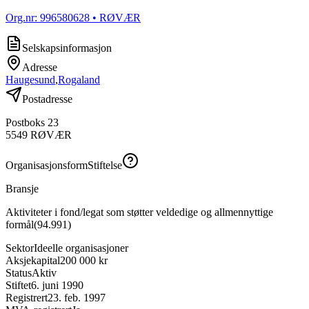
Org.nr:
996580628
• RØVÆR
Selskapsinformasjon
Adresse
Haugesund
,
Rogaland
Postadresse
Postboks 23
5549
RØVÆR
Organisasjonsform
Stiftelse
Bransje
Aktiviteter i fond/legat som støtter veldedige og allmennyttige
formål
(
94.991
)
Sektor
Ideelle organisasjoner
Aksjekapital
200 000 kr
Status
Aktiv
Stiftet
6. juni 1990
Registrert
23. feb. 1997