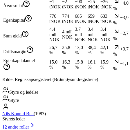
−1
−2
−90
−25
−26
−4,0
Årsresultat
tNOK
tNOK
tNOK
tNOK
tNOK
%
776
774
685
659
633
−3,9
Egenkapital
tNOK
tNOK
tNOK
tNOK
tNOK
%
4,4
3,7
3,4
3,4
4 mill
−2,7
mill
mill
mill
mill
Sum gjeld
NOK
%
NOK
NOK
NOK
NOK
26,7
25,8
13,0
38,4
42,1
+9,7
Driftsmargin
%
%
%
%
%
%
Egenkapitalandel
15,0
16,3
15,8
16,1
15,9
−1,1
%
%
%
%
%
%
Kilde: Regnskapsregisteret (Brønnøysundregistrene)
Styre og ledelse
Styre
Nils Konrad Bua
(
1983
)
Styrets leder
12
andre roller