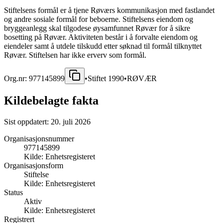
Stiftelsens formål er å tjene Røværs kommunikasjon med fastlandet
og andre sosiale formål for beboerne. Stiftelsens eiendom og
bryggeanlegg skal tilgodese øysamfunnet Røvær for å sikre
bosetting på Røvær. Aktiviteten består i å forvalte eiendom og
eiendeler samt å utdele tilskudd etter søknad til formål tilknyttet
Røvær. Stiftelsen har ikke erverv som formål.
Org.nr:
977145899
•
Stiftet
1990
•
RØVÆR
Kildebelagte fakta
Sist oppdatert:
20. juli 2026
Organisasjonsnummer
977145899
Kilde:
Enhetsregisteret
Organisasjonsform
Stiftelse
Kilde:
Enhetsregisteret
Status
Aktiv
Kilde:
Enhetsregisteret
Registrert