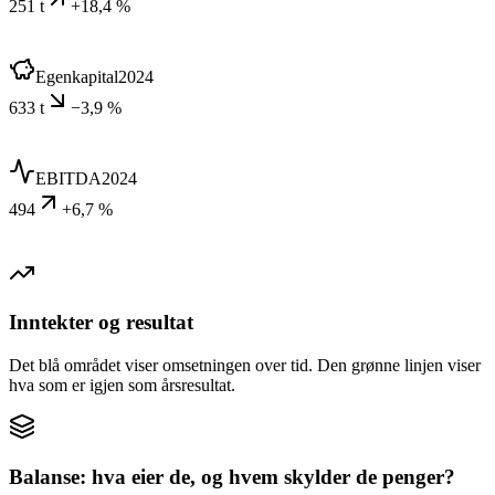
251 t
+18,4 %
Egenkapital
2024
633 t
−3,9 %
EBITDA
2024
494
+6,7 %
Inntekter og resultat
Det blå området viser omsetningen over tid. Den grønne linjen viser
hva som er igjen som årsresultat.
Balanse: hva eier de, og hvem skylder de penger?