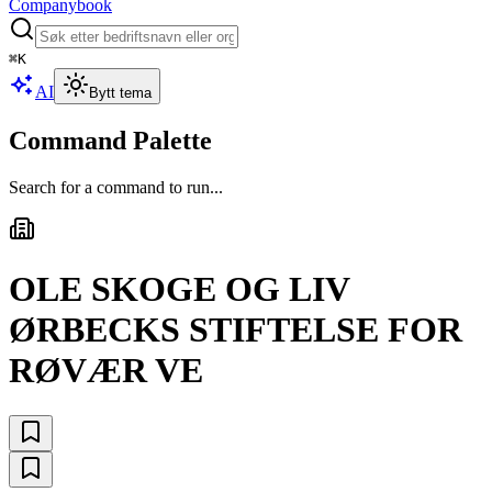
Companybook
⌘
K
AI
Bytt tema
Command Palette
Search for a command to run...
OLE SKOGE OG LIV
ØRBECKS STIFTELSE FOR
RØVÆR VE