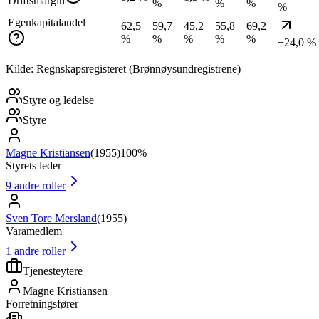
Driftsmargin
%
%
%
%
Egenkapitalandel
62,5
59,7
45,2
55,8
69,2
%
%
%
%
%
+24,0 %
Kilde: Regnskapsregisteret (Brønnøysundregistrene)
Styre og ledelse
Styre
Magne Kristiansen
(
1955
)
100%
Styrets leder
9
andre roller
Sven Tore Mersland
(
1955
)
Varamedlem
1
andre roller
Tjenesteytere
Magne Kristiansen
Forretningsfører