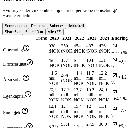
Hvor mye sitter virksomheten igjen med per krone i omsetning?
Høyere er bedre.
Sammendrag
Resultat
Balanse
Nøkkeltall
Siste 5 år
Siste 10 år
Alle (27)
Trend
2020
2021
2022
2023
2024
Endring
938
350
454
487
436
Omsetning
tNOK
tNOK
tNOK
tNOK
tNOK
−10,5 %
49
187
6
134
131
−2,2
Driftsresultat
tNOK
tNOK
tNOK
tNOK
tNOK
%
−1,6
−1,4
11,7
12,2
409
+4,2
mill
mill
mill
mill
Årsresultat
tNOK
%
NOK
NOK
NOK
NOK
20,2
17,7
12,7
15,2
24,9
mill
mill
mill
mill
mill
Egenkapital
+64,1 %
NOK
NOK
NOK
NOK
NOK
12,1
12
15,4
12
11,1
−7,7
mill
mill
mill
mill
mill
Sum gjeld
%
NOK
NOK
NOK
NOK
NOK
53,4
27,5
30,0
+9,2
5,2 %
1,3 %