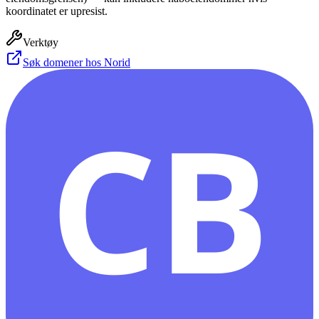
koordinatet er upresist.
Verktøy
Søk domener hos Norid
CB