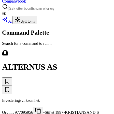
Companybook
⌘
K
AI
Bytt tema
Command Palette
Search for a command to run...
ALTERNUS AS
Investeringsvirksomhet.
Org.nr:
977095956
•
Stiftet
1997
•
KRISTIANSAND S