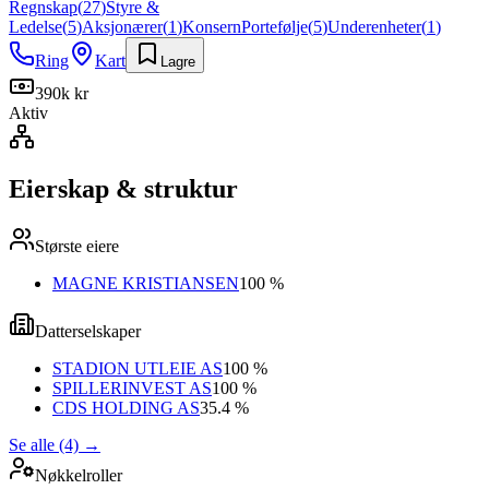
Regnskap
(
27
)
Styre &
Ledelse
(
5
)
Aksjonærer
(
1
)
Konsern
Portefølje
(
5
)
Underenheter
(
1
)
Ring
Kart
Lagre
390k kr
Aktiv
Eierskap & struktur
Største eiere
MAGNE KRISTIANSEN
100 %
Datterselskaper
STADION UTLEIE AS
100 %
SPILLERINVEST AS
100 %
CDS HOLDING AS
35.4 %
Se alle (4)
→
Nøkkelroller