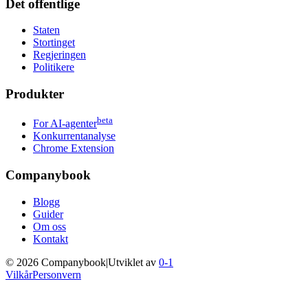
Det offentlige
Staten
Stortinget
Regjeringen
Politikere
Produkter
beta
For AI-agenter
Konkurrentanalyse
Chrome Extension
Companybook
Blogg
Guider
Om oss
Kontakt
©
2026
Companybook
|
Utviklet av
0-1
Vilkår
Personvern