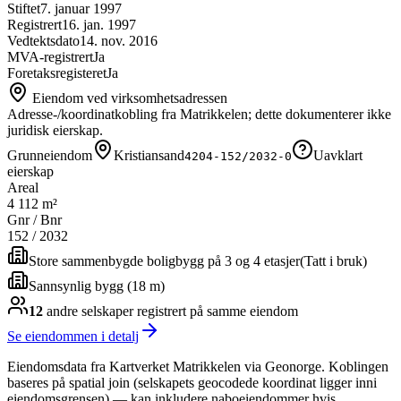
Stiftet
7. januar 1997
Registrert
16. jan. 1997
Vedtektsdato
14. nov. 2016
MVA-registrert
Ja
Foretaksregisteret
Ja
Eiendom ved virksomhetsadressen
Adresse-/koordinatkobling fra Matrikkelen; dette dokumenterer ikke
juridisk eierskap.
Grunneiendom
Kristiansand
Uavklart
4204-152/2032-0
eierskap
Areal
4 112 m²
Gnr / Bnr
152
/
2032
Store sammenbygde boligbygg på 3 og 4 etasjer
(
Tatt i bruk
)
Sannsynlig bygg (18 m)
12
andre selskap
er
registrert på samme eiendom
Se eiendommen i detalj
Eiendomsdata fra Kartverket Matrikkelen via Geonorge. Koblingen
baseres på spatial join (selskapets geocodede koordinat ligger inni
eiendomsgrensen) — kan inkludere naboeiendommer hvis