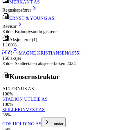
MERKANT AS
Regnskapsfører
ERNST & YOUNG AS
Revisor
Kilde: Brønnøysundregistrene
Aksjonærer
(
1
)
1
.
100
%
🇳🇴
MAGNE KRISTIANSEN
(
1955
)
150
aksjer
Kilde: Skatteetaten aksjeeierboken 2024
Konsernstruktur
ALTERNUS AS
100
%
STADION UTLEIE AS
100
%
SPILLERINVEST AS
35
%
CDS HOLDING AS
1
under
25
%