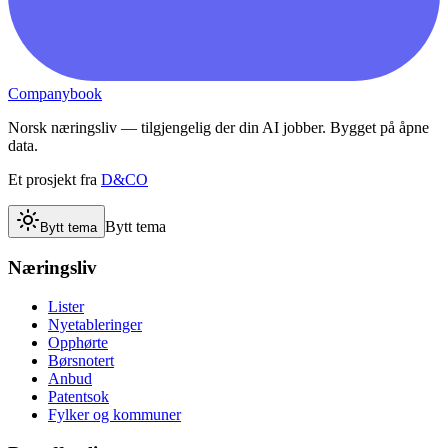
Companybook
Norsk næringsliv — tilgjengelig der din AI jobber. Bygget på åpne
data.
Et prosjekt fra
D&CO
Bytt tema
Bytt tema
Næringsliv
Lister
Nyetableringer
Opphørte
Børsnotert
Anbud
Patentsok
Fylker og kommuner