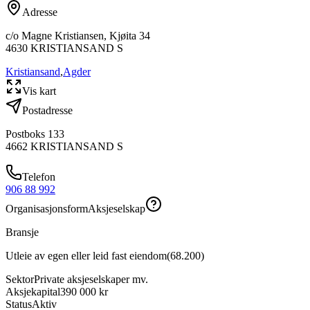
Adresse
c/o Magne Kristiansen, Kjøita 34
4630
KRISTIANSAND S
Kristiansand
,
Agder
Vis kart
Postadresse
Postboks 133
4662
KRISTIANSAND S
Telefon
906 88 992
Organisasjonsform
Aksjeselskap
Bransje
Utleie av egen eller leid fast eiendom
(
68.200
)
Sektor
Private aksjeselskaper mv.
Aksjekapital
390 000 kr
Status
Aktiv