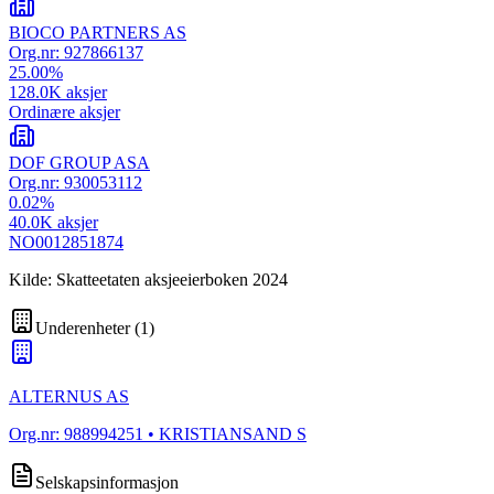
BIOCO PARTNERS AS
Org.nr:
927866137
25.00
%
128.0K
aksjer
Ordinære aksjer
DOF GROUP ASA
Org.nr:
930053112
0.02
%
40.0K
aksjer
NO0012851874
Kilde: Skatteetaten aksjeeierboken 2024
Underenheter
(
1
)
ALTERNUS AS
Org.nr:
988994251
• KRISTIANSAND S
Selskapsinformasjon