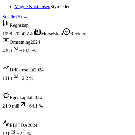
Magne Kristiansen
Styreleder
Se alle (5)
→
Regnskap
1998–2024
27
år
Morselskap
Revidert
Omsetning
2024
436 t
−10,5 %
Driftsresultat
2024
131 t
−2,2 %
Egenkapital
2024
24,9 mill
+64,1 %
EBITDA
2024
131
−2,2 %