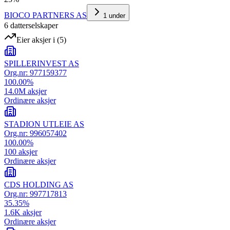
BIOCO PARTNERS AS
1
under
6
datterselskap
er
Eier aksjer i
(
5
)
SPILLERINVEST AS
Org.nr:
977159377
100.00
%
14.0M
aksjer
Ordinære aksjer
STADION UTLEIE AS
Org.nr:
996057402
100.00
%
100
aksjer
Ordinære aksjer
CDS HOLDING AS
Org.nr:
997717813
35.35
%
1.6K
aksjer
Ordinære aksjer