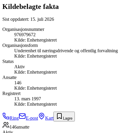
Kildebelagte fakta
Sist oppdatert:
15. juli 2026
Organisasjonsnummer
976979672
Kilde:
Enhetsregisteret
Organisasjonsform
Underenhet til næringsdrivende og offentlig forvaltning
Kilde:
Enhetsregisteret
Status
Aktiv
Kilde:
Enhetsregisteret
Ansatte
146
Kilde:
Enhetsregisteret
Registrert
13. mars 1997
Kilde:
Enhetsregisteret
Ring
E-post
Kart
Lagre
146
ansatte
Aktiv