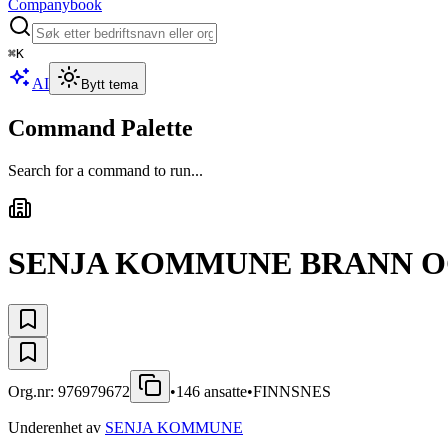
Companybook
⌘
K
AI
Bytt tema
Command Palette
Search for a command to run...
SENJA KOMMUNE BRANN O
Org.nr:
976979672
•
146
ansatte
•
FINNSNES
Underenhet av
SENJA KOMMUNE