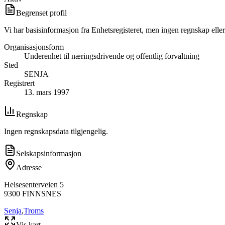
Begrenset profil
Vi har basisinformasjon fra Enhetsregisteret, men ingen regnskap eller
Organisasjonsform
Underenhet til næringsdrivende og offentlig forvaltning
Sted
SENJA
Registrert
13. mars 1997
Regnskap
Ingen regnskapsdata tilgjengelig.
Selskapsinformasjon
Adresse
Helsesenterveien 5
9300
FINNSNES
Senja
,
Troms
Vis kart