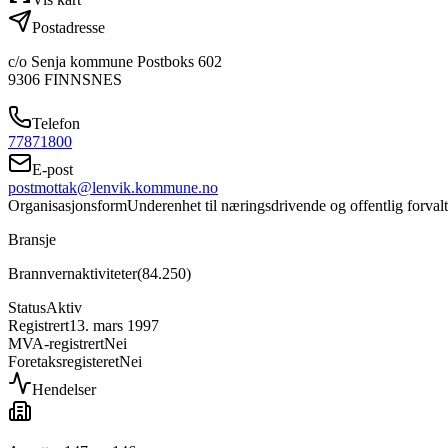
Postadresse
c/o Senja kommune Postboks 602
9306
FINNSNES
Telefon
77871800
E-post
postmottak@lenvik.kommune.no
Organisasjonsform
Underenhet til næringsdrivende og offentlig forval
Bransje
Brannvernaktiviteter
(
84.250
)
Status
Aktiv
Registrert
13. mars 1997
MVA-registrert
Nei
Foretaksregisteret
Nei
Hendelser