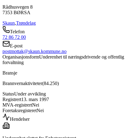
Rådhusvegen 8
7353
BØRSA
Skaun
,
Trøndelag
Telefon
72 86 72 00
E-post
postmottak@skaun.kommune.no
Organisasjonsform
Underenhet til næringsdrivende og offentlig
forvaltning
Bransje
Brannvernaktiviteter
(
84.250
)
Status
Under avvikling
Registrert
13. mars 1997
MVA-registrert
Nei
Foretaksregisteret
Nei
Hendelser