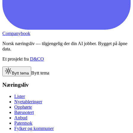
Companybook
Norsk næringsliv — tilgjengelig der din AI jobber. Bygget på åpne
data.
Et prosjekt fra
D&CO
Bytt tema
Bytt tema
Næringsliv
Lister
Nyetableringer
Opphørte
Børsnotert
Anbud
Patentsok
Fylker og kommuner