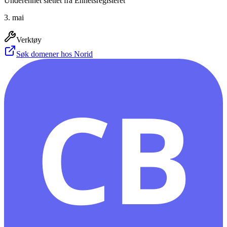
Underenhet slettet fra Enhetsregisteret
3. mai
Verktøy
Søk domener hos Norid
CB