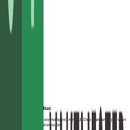
Driftsresultat
2024
551 t
+122,2 %
Egenkapital
2024
2 mill
+37,4 %
EBITDA
2024
1 t
+195,1 %
Inntekter og resultat
Det blå området viser omsetningen over tid. Den grønne linjen viser
hva som er igjen som årsresultat.