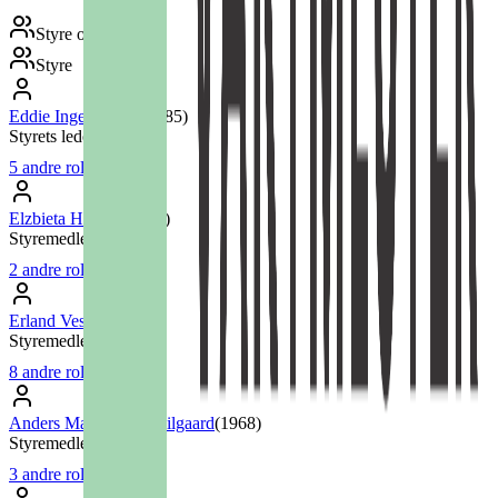
Styre og ledelse
Styre
Eddie Ingebrigtsen
(
1985
)
Styrets leder
5
andre roller
Elzbieta Hansen
(
1953
)
Styremedlem
2
andre roller
Erland Vestby
(
1964
)
Styremedlem
8
andre roller
Anders Martin Lago Pilgaard
(
1968
)
Styremedlem
3
andre roller