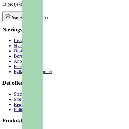
Et prosjekt fra
D&CO
Bytt tema
Bytt tema
Næringsliv
Lister
Nyetableringer
Opphørte
Børsnotert
Anbud
Patentsok
Fylker og kommuner
Det offentlige
Staten
Stortinget
Regjeringen
Politikere
Produkter