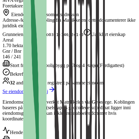
MVA-registrert
Nei
Foretaksregisteret
Nei
Eiendom ved virksomhetsadressen
Adresse-/koordinatkobling fra Matrikkelen; dette dokumenterer ikke
juridisk eierskap.
Grunneiendom
Oslo
Uavklart eierskap
0301-146/241-0
Areal
1.70 hektar
Gnr / Bnr
146
/
241
Stort frittliggende boligbygg på 3 og 4 etasjer
(
Ferdigattest
)
Bekreftet bygg
32
andre selskap
er
registrert på samme eiendom
Se eiendommen i detalj
Eiendomsdata fra Kartverket Matrikkelen via Geonorge. Koblingen
baseres på spatial join (selskapets geocodede koordinat ligger inni
eiendomsgrensen) — kan inkludere naboeiendommer hvis
koordinatet er upresist.
Hendelser