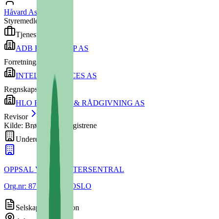
Håvard Aspaas
(
1965
)
Styremedlem
Tjenesteytere
ADB REGNSKAP AS
Forretningsfører
INTELLI SERVICES AS
Regnskapsfører
HLO REVISJON & RÅDGIVNING AS
Revisor
Kilde: Brønnøysundregistrene
Underenheter
(
1
)
OPPSAL VAKTMESTERSENTRAL
Org.nr:
877453812
• OSLO
Selskapsinformasjon