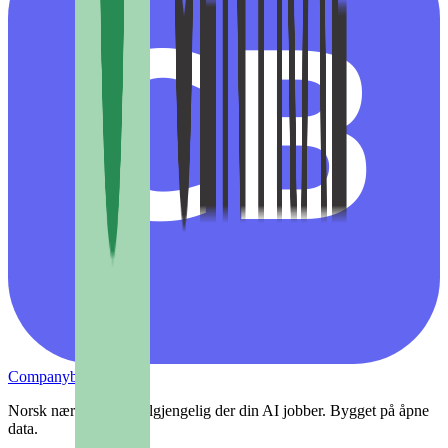
CB
Companybook
Norsk næringsliv — tilgjengelig der din AI jobber. Bygget på åpne
data.