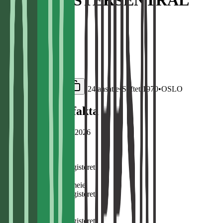
VAKTMESTERSENTRAL
Vaktmestersentral.
Org.nr:
976820614
•
24
ansatte
•
Stiftet
1970
•
OSLO
Kildebelagte fakta
Sist oppdatert:
20. juli 2026
Organisasjonsnummer
976820614
Kilde:
Enhetsregisteret
Organisasjonsform
Tingsrettslig sameie
Kilde:
Enhetsregisteret
Status
Aktiv
Kilde:
Enhetsregisteret