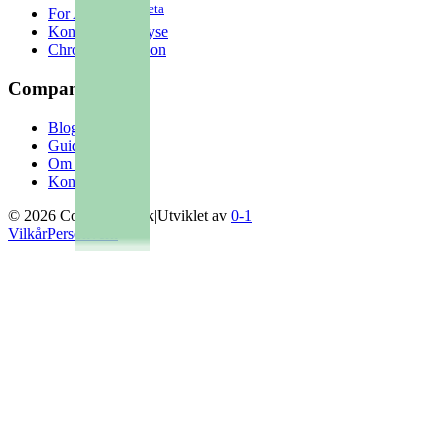
beta
For AI-agenter
Konkurrentanalyse
Chrome Extension
Companybook
Blogg
Guider
Om oss
Kontakt
©
2026
Companybook
|
Utviklet av
0-1
Vilkår
Personvern