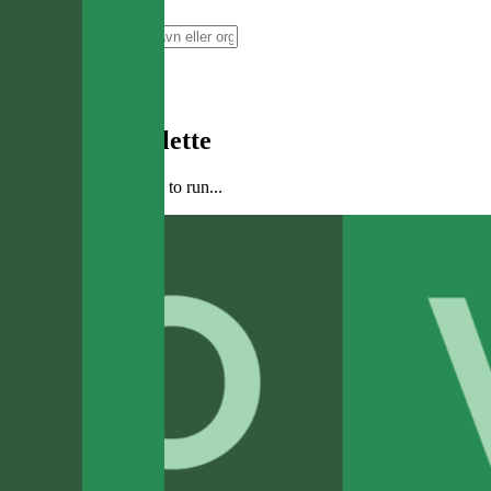
Companybook
⌘
K
AI
Bytt tema
Command Palette
Search for a command to run...