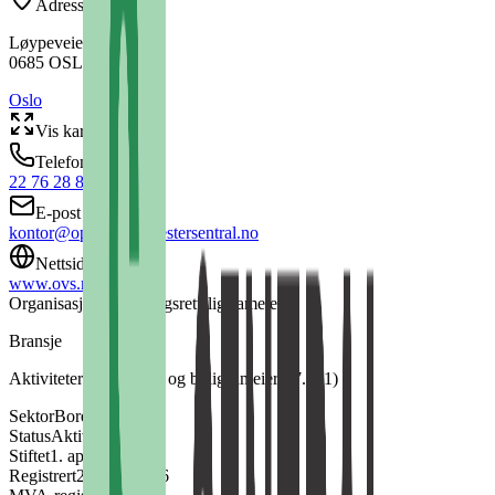
Adresse
Løypeveien 2A
0685
OSLO
Oslo
Vis kart
Telefon
22 76 28 80
E-post
kontor@oppsalvaktmestersentral.no
Nettside
www.ovs.no
Organisasjonsform
Tingsrettslig sameie
Bransje
Aktiviteter i borettslag og boligsameier
(
97.001
)
Sektor
Borettslag o.l.
Status
Aktiv
Stiftet
1. april 1970
Registrert
21. okt. 1996