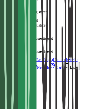
Ansatte
24
Kilde:
Enhetsregisteret
Registrert
21. oktober 1996
Kilde:
Enhetsregisteret
Regnskapsår
2024
Kilde:
Regnskapsregisteret
Omsetning
22 554 000 kr
Kilde:
Regnskapsregisteret
Regnskap
(
20
)
Styre & Ledelse
(
8
)
Underenheter
(
1
)
Ring
E-post
Nettside
Kart
Lagre
24
ansatte
Aktiv
Digitalt
Oppdatert
3. jan. 2026
ovs.no