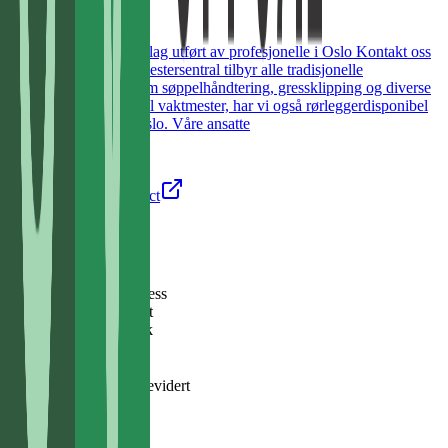
Forside
Vedlikehold av borettslag utført av profesjonelle i Oslo Kontakt oss
Om oss Oppsal Vaktmestersentral tilbyr alle tradisjonelle
vaktmestertjenester som søppelhåndtering, gressklipping og diverse
vedlikehold. I tillegg til vaktmester, har vi også rørleggerdisponibel
for våre borettslag i Oslo. Våre ansatte
facebook
about
contact
Teknologier
Plattform
Umbraco
WordPress
2
teknologier
oppdaget
Kun på Companybook
Regnskap
2005–2024
20
år
Revidert
Omsetning
2024
22,6 mill
+14,6 %