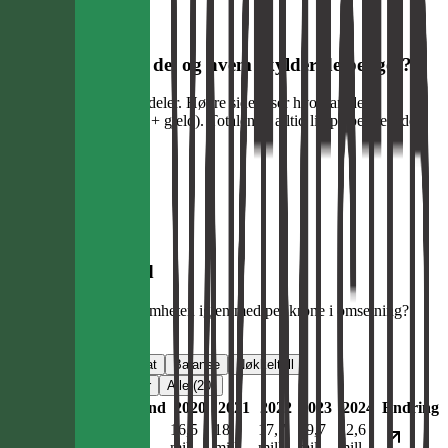
Balanse: hva eier de, og hvem skylder de penger?
Venstre side viser eiendeler. Høyre side viser hvordan de er
finansiert (egenkapital + gjeld). Totalen er alltid lik på begge sider.
Eiendeler
Egenkapital + gjeld
Marginer over tid
Hvor mye sitter virksomheten igjen med per krone i omsetning?
Høyere er bedre.
Sammendrag
Resultat
Balanse
Nøkkeltall
Siste 5 år
Siste 10 år
Alle (20)
Trend
2020
2021
2022
2023
2024
Endring
16,5
18
17,7
19,7
22,6
mill
mill
mill
mill
mill