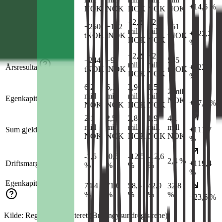
Omsetning
+14,6 %
NOK
NOK
NOK
NOK
NOK
−2,2
−2,5
−250
−102
551
mill
mill
Driftsresultat
+122,2
tNOK
tNOK
tNOK
NOK
NOK
%
−2,2
−2,5
−244
−96
545
mill
mill
Årsresultat
+122,1
tNOK
tNOK
tNOK
NOK
NOK
%
6,2
6,1
3,9
1,5
2 mill
mill
mill
mill
mill
Egenkapital
NOK
+37,4 %
NOK
NOK
NOK
NOK
2,1
2,5
2,8
1,9
4,1
mill
mill
mill
mill
mill
Sum gjeld
+111,7
NOK
NOK
NOK
NOK
NOK
%
-1,5
-0,6
-12,5
-12,6
2,4 %
Driftsmargin
+119,4
%
%
%
%
%
Egenkapitalandel
74,4
71,0
58,5
42,9
32,8
%
%
%
%
%
−23,6 %
Kilde: Regnskapsregisteret (Brønnøysundregistrene)