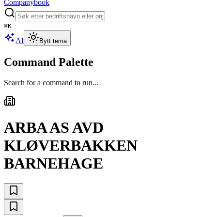
Companybook
⌘
K
AI
Bytt tema
Command Palette
Search for a command to run...
ARBA AS AVD
KLØVERBAKKEN
BARNEHAGE