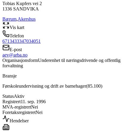
Tobias Kupfers vei 2
1336
SANDVIKA
Bærum
,
Akershus
Vis kart
Telefon
67134333
47034051
E-post
aev@arba.no
Organisasjonsform
Underenhet til næringsdrivende og offentlig
forvaltning
Bransje
Førskoleundervisning og drift av barnehager
(
85.100
)
Status
Aktiv
Registrert
11. sep. 1996
MVA-registrert
Nei
Foretaksregisteret
Nei
Hendelser