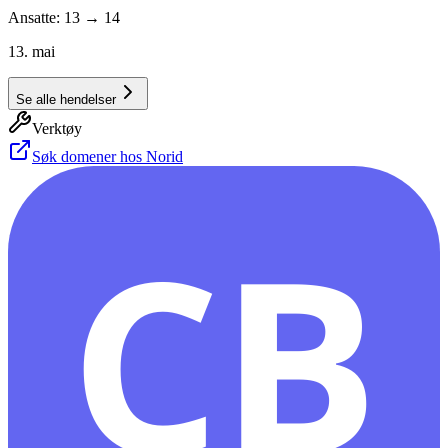
Ansatte: 13 → 14
13. mai
Se alle hendelser
Verktøy
Søk domener hos Norid
CB