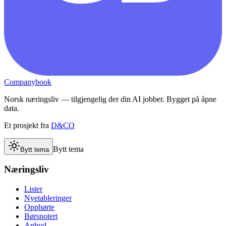
Companybook
Norsk næringsliv — tilgjengelig der din AI jobber. Bygget på åpne
data.
Et prosjekt fra
D&CO
Bytt tema
Bytt tema
Næringsliv
Lister
Nyetableringer
Opphørte
Børsnotert
Anbud