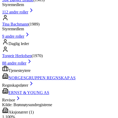
Styremedlem
112
andre roller
Tina Bachmann
(
1989
)
Styremedlem
9
andre roller
Daglig leder
Torgeir Herlofsen
(
1970
)
88
andre roller
Tjenesteytere
NORGESGRUPPEN REGNSKAP AS
Regnskapsfører
ERNST & YOUNG AS
Revisor
Kilde: Brønnøysundregistrene
Aksjonærer
(
1
)
1
.
100
%