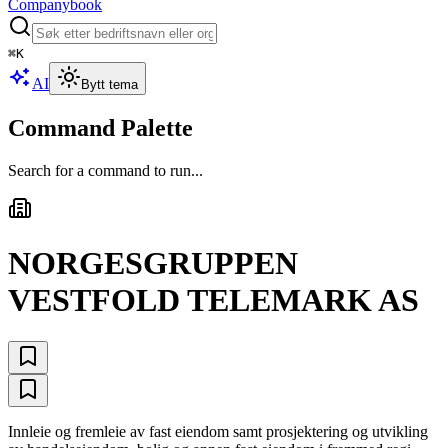
Companybook
⌘
K
AI
Bytt tema
Command Palette
Search for a command to run...
NORGESGRUPPEN
VESTFOLD TELEMARK AS
Innleie og fremleie av fast eiendom samt prosjektering og utvikling