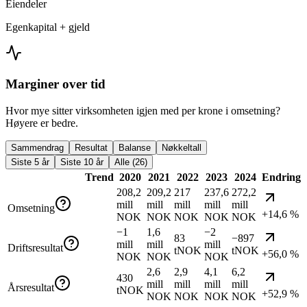
Eiendeler
Egenkapital + gjeld
Marginer over tid
Hvor mye sitter virksomheten igjen med per krone i omsetning?
Høyere er bedre.
Sammendrag
Resultat
Balanse
Nøkkeltall
Siste 5 år
Siste 10 år
Alle (26)
Trend
2020
2021
2022
2023
2024
Endring
208,2
209,2
217
237,6
272,2
mill
mill
mill
mill
mill
Omsetning
+14,6 %
NOK
NOK
NOK
NOK
NOK
−1
1,6
−2
83
−897
mill
mill
mill
Driftsresultat
tNOK
tNOK
+56,0 %
NOK
NOK
NOK
2,6
2,9
4,1
6,2
430
mill
mill
mill
mill
Årsresultat
tNOK
+52,9 %
NOK
NOK
NOK
NOK