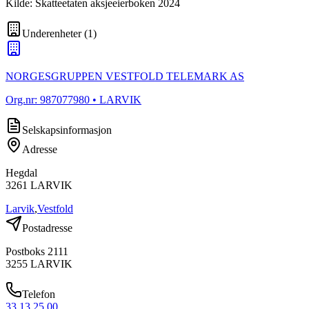
Kilde: Skatteetaten aksjeeierboken 2024
Underenheter
(
1
)
NORGESGRUPPEN VESTFOLD TELEMARK AS
Org.nr:
987077980
• LARVIK
Selskapsinformasjon
Adresse
Hegdal
3261
LARVIK
Larvik
,
Vestfold
Postadresse
Postboks 2111
3255
LARVIK
Telefon
33 13 25 00