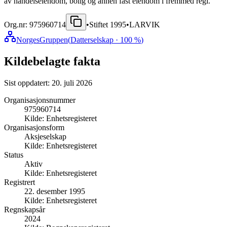
av handelseiendom, bolig og annen fast eiendom i fremmed regi.
Org.nr:
975960714
•
Stiftet
1995
•
LARVIK
NorgesGruppen
(
Datterselskap
· 100 %
)
Kildebelagte fakta
Sist oppdatert:
20. juli 2026
Organisasjonsnummer
975960714
Kilde:
Enhetsregisteret
Organisasjonsform
Aksjeselskap
Kilde:
Enhetsregisteret
Status
Aktiv
Kilde:
Enhetsregisteret
Registrert
22. desember 1995
Kilde:
Enhetsregisteret
Regnskapsår
2024