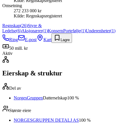
Kilde:
Regnskapsregisteret
Omsetning
272 233 000 kr
Kilde:
Regnskapsregisteret
Regnskap
(
26
)
Styre &
Ledelse
(
6
)
Aksjonærer
(
1
)
Konsern
Portefølje
(
1
)
Underenheter
(
1
)
Ring
E-post
Kart
Lagre
50 mill. kr
Aktiv
Eierskap & struktur
Del av
NorgesGruppen
Datterselskap
100 %
Største eiere
NORGESGRUPPEN DETALJ AS
100 %