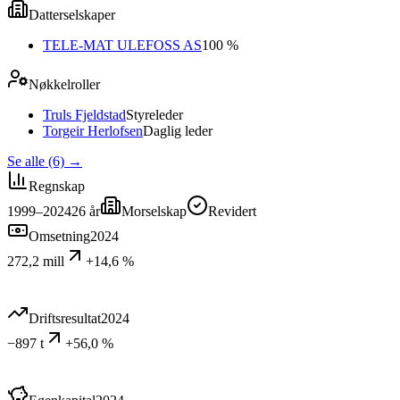
Datterselskaper
TELE-MAT ULEFOSS AS
100 %
Nøkkelroller
Truls Fjeldstad
Styreleder
Torgeir Herlofsen
Daglig leder
Se alle (6)
→
Regnskap
1999–2024
26
år
Morselskap
Revidert
Omsetning
2024
272,2 mill
+14,6 %
Driftsresultat
2024
−897 t
+56,0 %