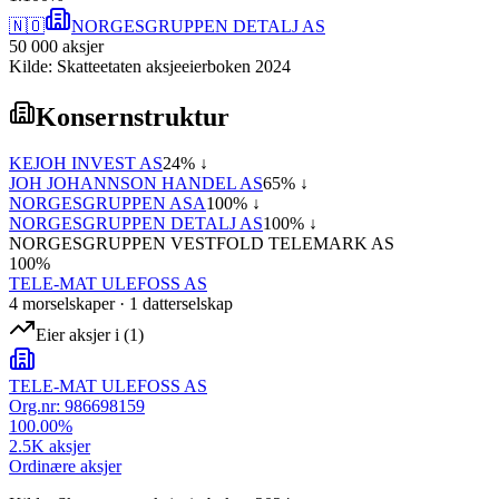
🇳🇴
NORGESGRUPPEN DETALJ AS
50 000
aksjer
Kilde: Skatteetaten aksjeeierboken 2024
Konsernstruktur
KEJOH INVEST AS
24
% ↓
JOH JOHANNSON HANDEL AS
65
% ↓
NORGESGRUPPEN ASA
100
% ↓
NORGESGRUPPEN DETALJ AS
100
% ↓
NORGESGRUPPEN VESTFOLD TELEMARK AS
100
%
TELE-MAT ULEFOSS AS
4
morselskap
er
·
1
datterselskap
Eier aksjer i
(
1
)
TELE-MAT ULEFOSS AS
Org.nr:
986698159
100.00
%
2.5K
aksjer
Ordinære aksjer