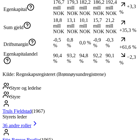
176,7
179,3
182,2
186,2
192,4
+3,3
mill
mill
mill
mill
mill
Egenkapital
%
NOK
NOK
NOK
NOK
NOK
18,8
13,1
10,1
15,7
21,2
mill
mill
mill
mill
mill
Sum gjeld
+35,3 %
NOK
NOK
NOK
NOK
NOK
-0,5
0,8
-0,9
-0,3
0,0 %
Driftsmargin
%
%
%
%
+61,6 %
Egenkapitalandel
90,4
93,2
94,8
92,2
90,1
−2,3
%
%
%
%
%
%
Kilde: Regnskapsregisteret (Brønnøysundregistrene)
Styre og ledelse
Styre
Truls Fjeldstad
(
1967
)
Styrets leder
36
andre roller
Stig Børger Bratlie
(
1965
)