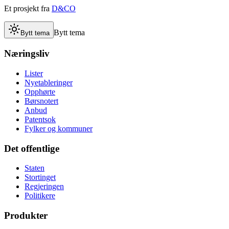
Et prosjekt fra
D&CO
Bytt tema
Bytt tema
Næringsliv
Lister
Nyetableringer
Opphørte
Børsnotert
Anbud
Patentsok
Fylker og kommuner
Det offentlige
Staten
Stortinget
Regjeringen
Politikere
Produkter