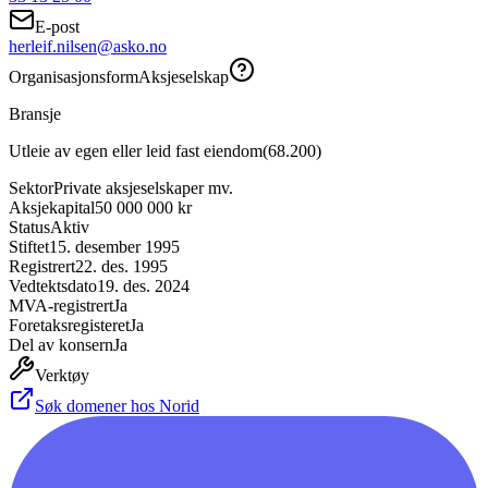
E-post
herleif.nilsen@asko.no
Organisasjonsform
Aksjeselskap
Bransje
Utleie av egen eller leid fast eiendom
(
68.200
)
Sektor
Private aksjeselskaper mv.
Aksjekapital
50 000 000 kr
Status
Aktiv
Stiftet
15. desember 1995
Registrert
22. des. 1995
Vedtektsdato
19. des. 2024
MVA-registrert
Ja
Foretaksregisteret
Ja
Del av konsern
Ja
Verktøy
Søk domener hos Norid