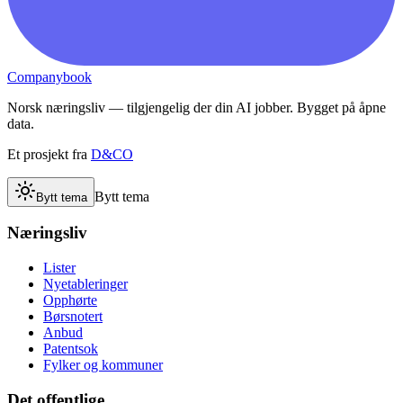
Companybook
Norsk næringsliv — tilgjengelig der din AI jobber. Bygget på åpne
data.
Et prosjekt fra
D&CO
Bytt tema
Bytt tema
Næringsliv
Lister
Nyetableringer
Opphørte
Børsnotert
Anbud
Patentsok
Fylker og kommuner
Det offentlige