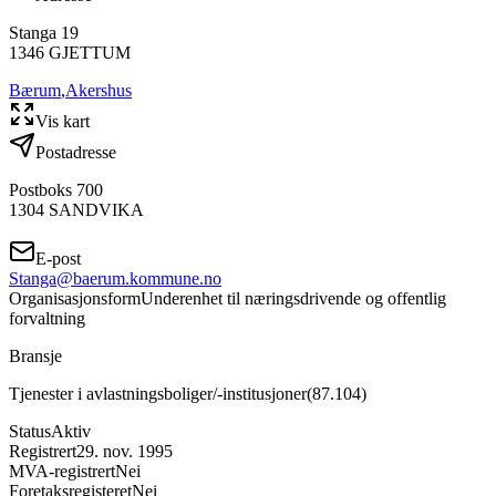
Stanga 19
1346
GJETTUM
Bærum
,
Akershus
Vis kart
Postadresse
Postboks 700
1304
SANDVIKA
E-post
Stanga@baerum.kommune.no
Organisasjonsform
Underenhet til næringsdrivende og offentlig
forvaltning
Bransje
Tjenester i avlastningsboliger/-institusjoner
(
87.104
)
Status
Aktiv
Registrert
29. nov. 1995
MVA-registrert
Nei
Foretaksregisteret
Nei