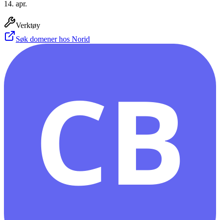
14. apr.
Verktøy
Søk domener hos Norid
CB