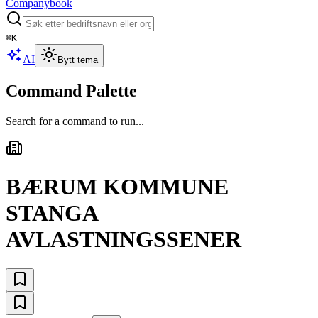
Companybook
⌘
K
AI
Bytt tema
Command Palette
Search for a command to run...
BÆRUM KOMMUNE
STANGA
AVLASTNINGSSENER