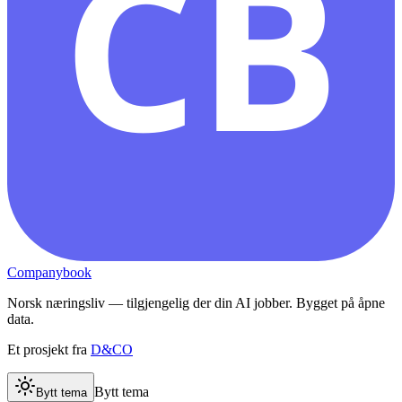
CB
Companybook
Norsk næringsliv — tilgjengelig der din AI jobber. Bygget på åpne
data.
Et prosjekt fra
D&CO
Bytt tema
Bytt tema