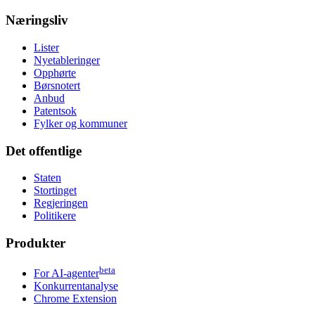
Næringsliv
Lister
Nyetableringer
Opphørte
Børsnotert
Anbud
Patentsok
Fylker og kommuner
Det offentlige
Staten
Stortinget
Regjeringen
Politikere
Produkter
beta
For AI-agenter
Konkurrentanalyse
Chrome Extension