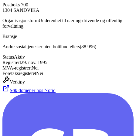
Postboks 700
1304
SANDVIKA
Organisasjonsform
Underenhet til næringsdrivende og offentlig
forvaltning
Bransje
Andre sosialtjenester uten botilbud ellers
(
88.996
)
Status
Aktiv
Registrert
29. nov. 1995
MVA-registrert
Nei
Foretaksregisteret
Nei
Verktøy
Søk domener hos Norid