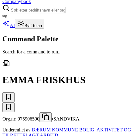
Companybook
⌘
K
AI
Bytt tema
Command Palette
Search for a command to run...
EMMA FRISKHUS
Org.nr:
975906590
•
SANDVIKA
Underenhet av
BÆRUM KOMMUNE BOLIG, AKTIVITET OG
TILRETTELAGT ARBEID