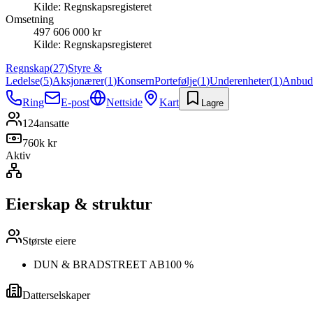
Kilde:
Regnskapsregisteret
Omsetning
497 606 000 kr
Kilde:
Regnskapsregisteret
Regnskap
(
27
)
Styre &
Ledelse
(
5
)
Aksjonærer
(
1
)
Konsern
Portefølje
(
1
)
Underenheter
(
1
)
Anbud
Ring
E-post
Nettside
Kart
Lagre
124
ansatte
760k kr
Aktiv
Eierskap & struktur
Største eiere
DUN & BRADSTREET AB
100 %
Datterselskaper