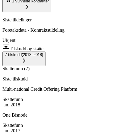
1
vunnede kontrakter
Siste tildelinger
Foretaksdata - Kontraktstildeling
Ukjent
Tilskudd og støtte
7
tilskudd
(
2013–2018
)
Skattefunn
(
7
)
Siste tilskudd
Multi-national Credit Offering Platform
Skattefunn
jan. 2018
One Bisnode
Skattefunn
jan. 2017