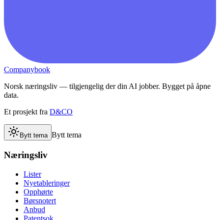
Companybook
Norsk næringsliv — tilgjengelig der din AI jobber. Bygget på åpne
data.
Et prosjekt fra
D&CO
Bytt tema
Bytt tema
Næringsliv
Lister
Nyetableringer
Opphørte
Børsnotert
Anbud
Patentsok