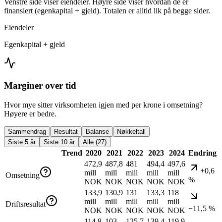
Venstre side viser eiendeler. Høyre side viser hvordan de er
finansiert (egenkapital + gjeld). Totalen er alltid lik på begge sider.
Eiendeler
Egenkapital + gjeld
Marginer over tid
Hvor mye sitter virksomheten igjen med per krone i omsetning?
Høyere er bedre.
Sammendrag
Resultat
Balanse
Nøkkeltall
Siste 5 år
Siste 10 år
Alle (27)
Trend
2020
2021
2022
2023
2024
Endring
472,9
487,8
481
494,4
497,6
+0,6
mill
mill
mill
mill
mill
Omsetning
%
NOK
NOK
NOK
NOK
NOK
133,9
130,9
131
133,3
118
mill
mill
mill
mill
mill
Driftsresultat
−11,5 %
NOK
NOK
NOK
NOK
NOK
114,8
103
125,7
139,4
119,9