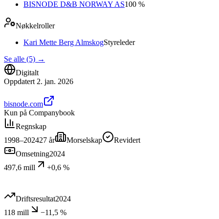
BISNODE D&B NORWAY AS
100 %
Nøkkelroller
Kari Mette Berg Almskog
Styreleder
Se alle (5)
→
Digitalt
Oppdatert
2. jan. 2026
bisnode.com
Kun på Companybook
Regnskap
1998–2024
27
år
Morselskap
Revidert
Omsetning
2024
497,6 mill
+0,6 %
Driftsresultat
2024
118 mill
−11,5 %