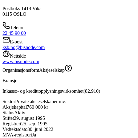
Postboks 1419 Vika
0115
OSLO
Telefon
22 45 90 00
E-post
ksb.no@bisnode.com
Nettside
www.bisnode.com
Organisasjonsform
Aksjeselskap
Bransje
Inkasso- og kredittopplysningsvirksomhet
(
82.910
)
Sektor
Private aksjeselskaper mv.
Aksjekapital
760 000 kr
Status
Aktiv
Stiftet
29. august 1995
Registrert
25. sep. 1995
Vedtektsdato
30. juni 2022
MVA-registrert
Ja