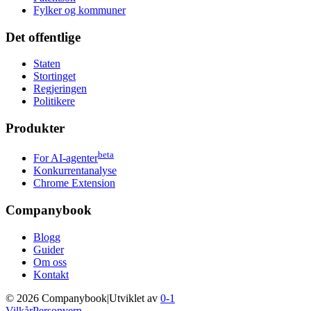
Fylker og kommuner
Det offentlige
Staten
Stortinget
Regjeringen
Politikere
Produkter
beta
For AI-agenter
Konkurrentanalyse
Chrome Extension
Companybook
Blogg
Guider
Om oss
Kontakt
©
2026
Companybook
|
Utviklet av
0-1
Vilkår
Personvern