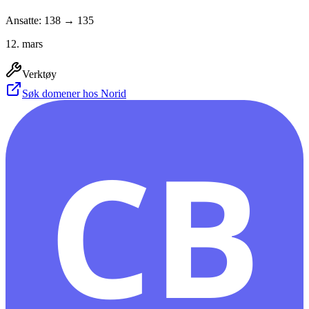
Ansatte: 138 → 135
12. mars
Verktøy
Søk domener hos Norid
CB