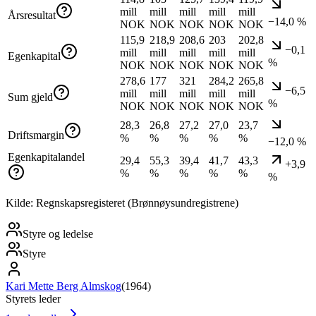
mill
mill
mill
mill
mill
Årsresultat
−14,0 %
NOK
NOK
NOK
NOK
NOK
115,9
218,9
208,6
203
202,8
−0,1
mill
mill
mill
mill
mill
Egenkapital
%
NOK
NOK
NOK
NOK
NOK
278,6
177
321
284,2
265,8
−6,5
mill
mill
mill
mill
mill
Sum gjeld
%
NOK
NOK
NOK
NOK
NOK
28,3
26,8
27,2
27,0
23,7
Driftsmargin
%
%
%
%
%
−12,0 %
Egenkapitalandel
29,4
55,3
39,4
41,7
43,3
+3,9
%
%
%
%
%
%
Kilde: Regnskapsregisteret (Brønnøysundregistrene)
Styre og ledelse
Styre
Kari Mette Berg Almskog
(
1964
)
Styrets leder