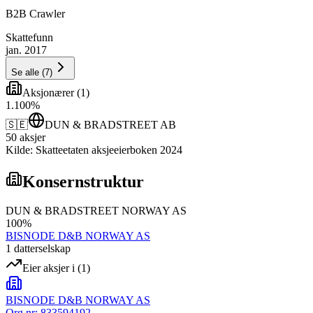
B2B Crawler
Skattefunn
jan. 2017
Se alle
(
7
)
Aksjonærer
(
1
)
1
.
100
%
🇸🇪
DUN & BRADSTREET AB
50
aksjer
Kilde: Skatteetaten aksjeeierboken 2024
Konsernstruktur
DUN & BRADSTREET NORWAY AS
100
%
BISNODE D&B NORWAY AS
1
datterselskap
Eier aksjer i
(
1
)
BISNODE D&B NORWAY AS
Org.nr:
833594192