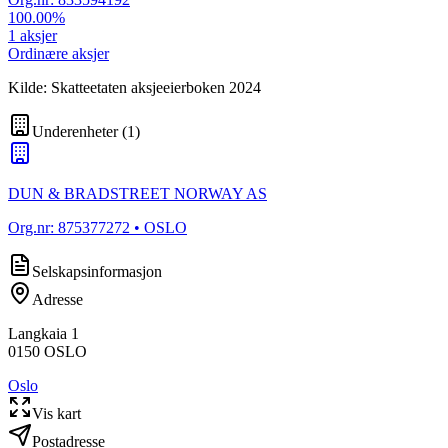
100.00
%
1
aksjer
Ordinære aksjer
Kilde: Skatteetaten aksjeeierboken 2024
Underenheter
(
1
)
DUN & BRADSTREET NORWAY AS
Org.nr:
875377272
• OSLO
Selskapsinformasjon
Adresse
Langkaia 1
0150
OSLO
Oslo
Vis kart
Postadresse