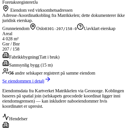
Foretaksregisteret
Ja
Eiendom ved virksomhetsadressen
Adresse-/koordinatkobling fra Matrikkelen; dette dokumenterer ikke
juridisk eierskap.
Grunneiendom
Oslo
Uavklart eierskap
0301-207/158-0
Areal
4 028 m²
Gnr / Bnr
207
/
158
Fabrikkbygning
(
Tatt i bruk
)
Sannsynlig bygg (15 m)
56
andre selskap
er
registrert på samme eiendom
Se eiendommen i detalj
Eiendomsdata fra Kartverket Matrikkelen via Geonorge. Koblingen
baseres på spatial join (selskapets geocodede koordinat ligger inni
eiendomsgrensen) — kan inkludere naboeiendommer hvis
koordinatet er upresist.
Hendelser