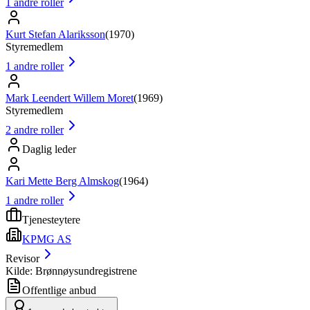
1
andre roller
Kurt Stefan Alariksson
(
1970
)
Styremedlem
1
andre roller
Mark Leendert Willem Moret
(
1969
)
Styremedlem
2
andre roller
Daglig leder
Kari Mette Berg Almskog
(
1964
)
1
andre roller
Tjenesteytere
KPMG AS
Revisor
Kilde: Brønnøysundregistrene
Offentlige anbud