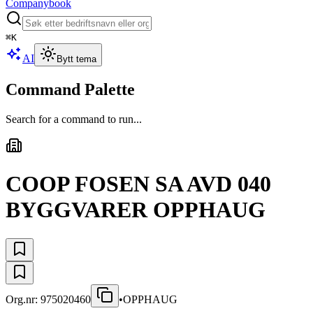
Companybook
⌘
K
AI
Bytt tema
Command Palette
Search for a command to run...
COOP FOSEN SA AVD 040
BYGGVARER OPPHAUG
Org.nr:
975020460
•
OPPHAUG