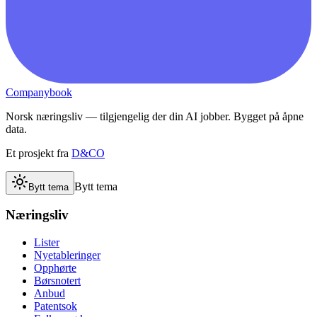
Companybook
Norsk næringsliv — tilgjengelig der din AI jobber. Bygget på åpne
data.
Et prosjekt fra
D&CO
Bytt tema
Bytt tema
Næringsliv
Lister
Nyetableringer
Opphørte
Børsnotert
Anbud
Patentsok