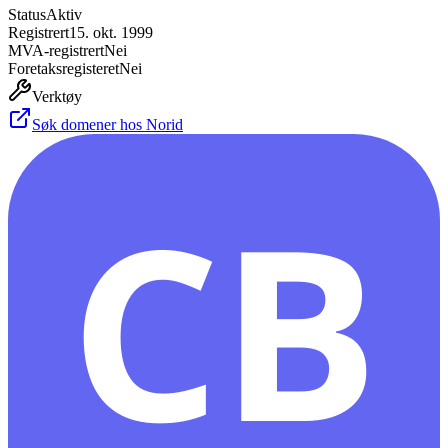
Status
Aktiv
Registrert
15. okt. 1999
MVA-registrert
Nei
Foretaksregisteret
Nei
Verktøy
Søk domener hos Norid
CB