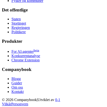
Fylker og kommuner
Det offentlige
Staten
Stortinget
Regjeringen
Politikere
Produkter
beta
For AI-agenter
Konkurrentanalyse
Chrome Extension
Companybook
Blogg
Guider
Om oss
Kontakt
©
2026
Companybook
|
Utviklet av
0-1
Vilkår
Personvern