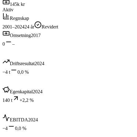
145k kr
Aktiv
Regnskap
2001–2024
24
år
Revidert
Omsetning
2017
0
–
Driftsresultat
2024
−4 t
0,0 %
Egenkapital
2024
140 t
+2,2 %
EBITDA
2024
−4
0,0 %