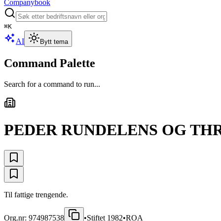
Companybook
⌘
K
AI
Bytt tema
Command Palette
Search for a command to run...
PEDER RUNDELENS OG THR
Til fattige trengende.
Org.nr:
974987538
•
Stiftet
1982
•
ROA