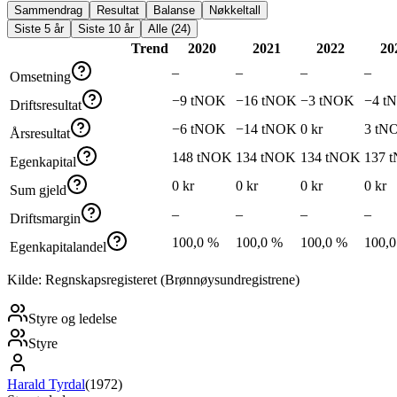
Sammendrag
Resultat
Balanse
Nøkkeltall
Siste 5 år
Siste 10 år
Alle (24)
Trend
2020
2021
2022
20
–
–
–
–
Omsetning
−9 tNOK
−16 tNOK
−3 tNOK
−4 t
Driftsresultat
−6 tNOK
−14 tNOK
0 kr
3 tN
Årsresultat
148 tNOK
134 tNOK
134 tNOK
137 
Egenkapital
0 kr
0 kr
0 kr
0 kr
Sum gjeld
–
–
–
–
Driftsmargin
100,0 %
100,0 %
100,0 %
100,
Egenkapitalandel
Kilde: Regnskapsregisteret (Brønnøysundregistrene)
Styre og ledelse
Styre
Harald Tyrdal
(
1972
)