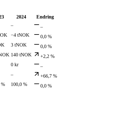
23
2024
Endring
–
–
NOK
−4 tNOK
0,0 %
OK
3 tNOK
0,0 %
tNOK
140 tNOK
+2,2 %
0 kr
–
–
+66,7 %
0 %
100,0 %
0,0 %