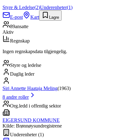
Styre & Ledelse
(
2
)
Underenheter
(
1
)
E-post
Kart
Lagre
89
ansatte
Aktiv
Regnskap
Ingen regnskapsdata tilgjengelig.
Styre og ledelse
Daglig leder
Siri Annette Haataja Meling
(
1963
)
8
andre roller
Org.ledd i offentlig sektor
EIGERSUND KOMMUNE
Kilde: Brønnøysundregistrene
Underenheter
(
1
)