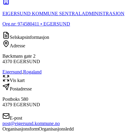
EIGERSUND KOMMUNE SENTRALADMINISTRASJON
Org.nr:
974580411
• EGERSUND
Selskapsinformasjon
Adresse
Bøckmans gate 2
4370
EGERSUND
Eigersund
,
Rogaland
Vis kart
Postadresse
Postboks 580
4379
EGERSUND
E-post
post@eigersund.kommune.no
Organisasjonsform
Organisasjonsledd