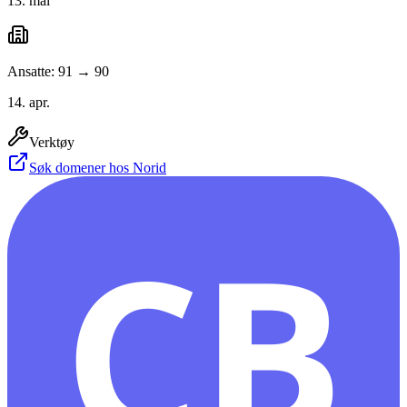
13. mai
Ansatte: 91 → 90
14. apr.
Verktøy
Søk domener hos Norid
CB