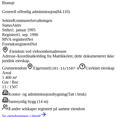
Bransje
Generell offentlig administrasjon
(
84.110
)
Sektor
Kommuneforvaltningen
Status
Aktiv
Stiftet
1. januar 1995
Registrert
1. sep. 1996
MVA-registrert
Nei
Foretaksregisteret
Nei
Eiendom ved virksomhetsadressen
Adresse-/koordinatkobling fra Matrikkelen; dette dokumenterer ikke
juridisk eierskap.
Grunneiendom
Eigersund
Uavklart eierskap
1101-13/1507-0
Areal
1 400 m²
Gnr / Bnr
13
/
1507
Kontor- og administrasjonsbygning
(
Tatt i bruk
)
Sannsynlig bygg (14 m)
3
andre selskap
er
registrert på samme eiendom
Se eiendommen i detalj