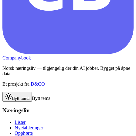
Companybook
Norsk næringsliv — tilgjengelig der din AI jobber. Bygget på åpne
data.
Et prosjekt fra
D&CO
Bytt tema
Bytt tema
Næringsliv
Lister
Nyetableringer
Opphørte