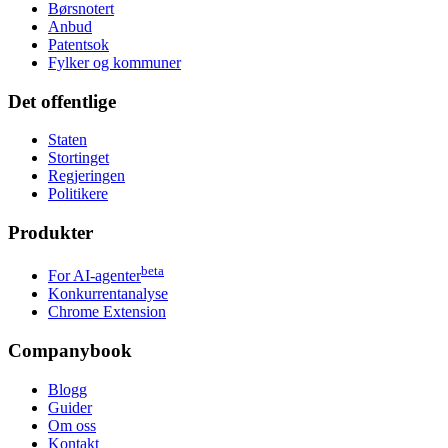
Børsnotert
Anbud
Patentsok
Fylker og kommuner
Det offentlige
Staten
Stortinget
Regjeringen
Politikere
Produkter
beta
For AI-agenter
Konkurrentanalyse
Chrome Extension
Companybook
Blogg
Guider
Om oss
Kontakt