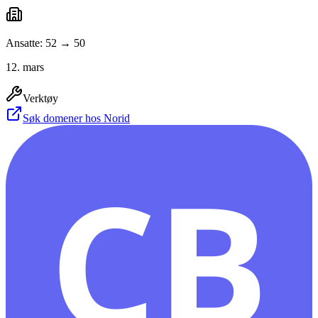
Ansatte: 52 → 50
12. mars
Verktøy
Søk domener hos Norid
CB