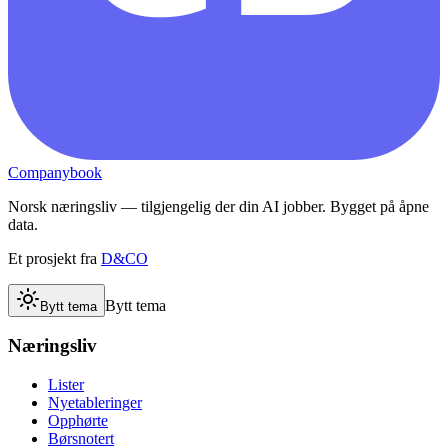
Companybook
Norsk næringsliv — tilgjengelig der din AI jobber. Bygget på åpne
data.
Et prosjekt fra
D&CO
Bytt tema
Bytt tema
Næringsliv
Lister
Nyetableringer
Opphørte
Børsnotert