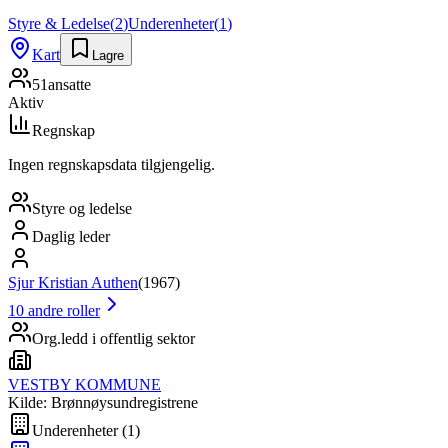
Styre & Ledelse
(
2
)
Underenheter
(
1
)
Kart
Lagre
51
ansatte
Aktiv
Regnskap
Ingen regnskapsdata tilgjengelig.
Styre og ledelse
Daglig leder
Sjur Kristian Authen
(
1967
)
10
andre roller
Org.ledd i offentlig sektor
VESTBY KOMMUNE
Kilde: Brønnøysundregistrene
Underenheter
(
1
)