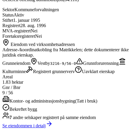
Sektor
Kommuneforvaltningen
Status
Aktiv
Stiftet
1. januar 1995
Registrert
28. aug. 1996
MVA-registrert
Nei
Foretaksregisteret
Nei
Eiendom ved virksomhetsadressen
Adresse-/koordinatkobling fra Matrikkelen; dette dokumenterer ikke
juridisk eierskap.
Grunneiendom
Vestby
Grunnforurensning
3216-9/56-0
Kulturminne
Registrert grunnerverv
Uavklart eierskap
Areal
1.83 hektar
Gnr / Bnr
9
/
56
Kontor- og administrasjonsbygning
(
Tatt i bruk
)
Bekreftet bygg
7
andre selskap
er
registrert på samme eiendom
Se eiendommen i detalj