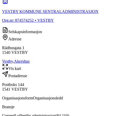
VESTBY KOMMUNE SENTRALADMINISTRASJON
Org.nr:
874574252
• VESTBY
Selskapsinformasjon
Adresse
Rådhusgata 1
1540
VESTBY
Vestby
,
Akershus
Vis kart
Postadresse
Postboks 144
1541
VESTBY
Organisasjonsform
Organisasjonsledd
Bransje
Generell offentlig administrasjon
(
84.110
)