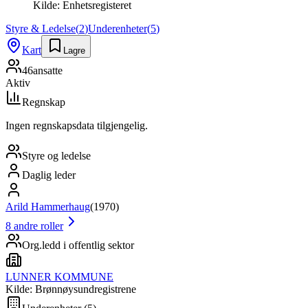
Kilde:
Enhetsregisteret
Styre & Ledelse
(
2
)
Underenheter
(
5
)
Kart
Lagre
46
ansatte
Aktiv
Regnskap
Ingen regnskapsdata tilgjengelig.
Styre og ledelse
Daglig leder
Arild Hammerhaug
(
1970
)
8
andre roller
Org.ledd i offentlig sektor
LUNNER KOMMUNE
Kilde: Brønnøysundregistrene