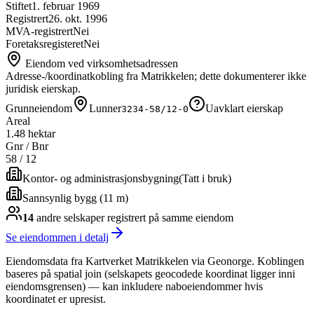
Stiftet
1. februar 1969
Registrert
26. okt. 1996
MVA-registrert
Nei
Foretaksregisteret
Nei
Eiendom ved virksomhetsadressen
Adresse-/koordinatkobling fra Matrikkelen; dette dokumenterer ikke
juridisk eierskap.
Grunneiendom
Lunner
Uavklart eierskap
3234-58/12-0
Areal
1.48 hektar
Gnr / Bnr
58
/
12
Kontor- og administrasjonsbygning
(
Tatt i bruk
)
Sannsynlig bygg (11 m)
14
andre selskap
er
registrert på samme eiendom
Se eiendommen i detalj
Eiendomsdata fra Kartverket Matrikkelen via Geonorge. Koblingen
baseres på spatial join (selskapets geocodede koordinat ligger inni
eiendomsgrensen) — kan inkludere naboeiendommer hvis
koordinatet er upresist.