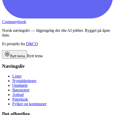
Companybook
Norsk næringsliv — tilgjengelig der din AI jobber. Bygget på åpne
data.
Et prosjekt fra
D&CO
Bytt tema
Bytt tema
Næringsliv
Lister
Nyetableringer
Opphørte
Børsnotert
Anbud
Patentsok
Fylker og kommuner
Det offentlige