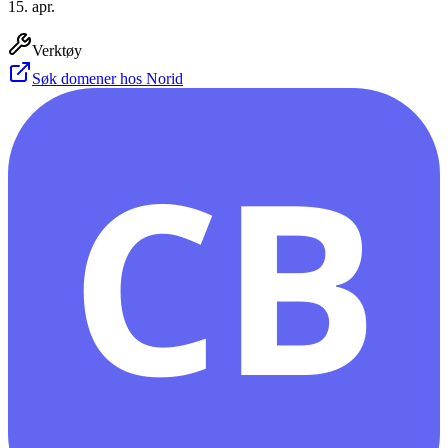
15. apr.
Verktøy
Søk domener hos Norid
CB