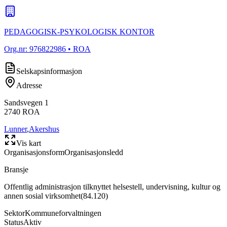
PEDAGOGISK-PSYKOLOGISK KONTOR
Org.nr:
976822986
• ROA
Selskapsinformasjon
Adresse
Sandsvegen 1
2740
ROA
Lunner
,
Akershus
Vis kart
Organisasjonsform
Organisasjonsledd
Bransje
Offentlig administrasjon tilknyttet helsestell, undervisning, kultur og
annen sosial virksomhet
(
84.120
)
Sektor
Kommuneforvaltningen
Status
Aktiv