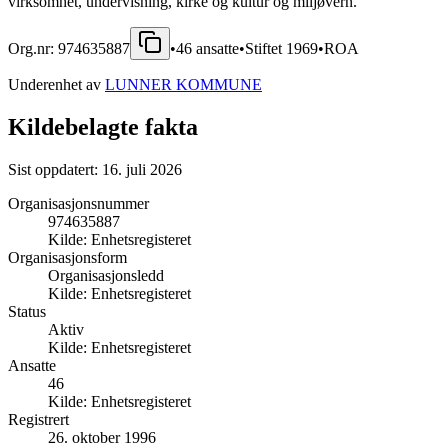
virksomhet, undervisning, kirke og kultur og miljøvern.
Org.nr:
974635887
•
46
ansatte
•
Stiftet
1969
•
ROA
Underenhet av
LUNNER KOMMUNE
Kildebelagte fakta
Sist oppdatert:
16. juli 2026
Organisasjonsnummer
974635887
Kilde:
Enhetsregisteret
Organisasjonsform
Organisasjonsledd
Kilde:
Enhetsregisteret
Status
Aktiv
Kilde:
Enhetsregisteret
Ansatte
46
Kilde:
Enhetsregisteret
Registrert
26. oktober 1996