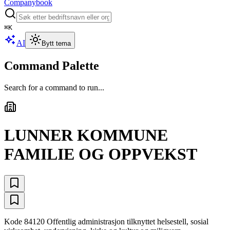
Companybook
⌘
K
AI
Bytt tema
Command Palette
Search for a command to run...
LUNNER KOMMUNE
FAMILIE OG OPPVEKST
Kode 84120 Offentlig administrasjon tilknyttet helsestell, sosial